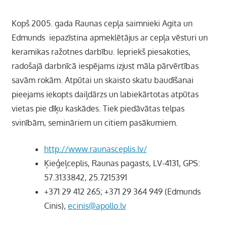
Kopš 2005. gada Raunas cepļa saimnieki Agita un
Edmunds iepazīstina apmeklētājus ar cepļa vēsturi un
keramikas ražotnes darbību. Iepriekš piesakoties,
radošajā darbnīcā iespējams izjust māla pārvērtības
savām rokām. Atpūtai un skaisto skatu baudīšanai
pieejams iekopts daiļdārzs un labiekārtotas atpūtas
vietas pie dīķu kaskādes. Tiek piedāvātas telpas
svinībām, semināriem un citiem pasākumiem.
http://www.raunasceplis.lv/
Ķieģeļceplis, Raunas pagasts, LV-4131, GPS:
57.3133842, 25.7215391
+371 29 412 265; +371 29 364 949 (Edmunds
Cinis),
ecinis@apollo.lv