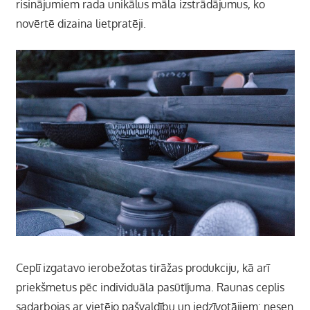
risinājumiem rada unikālus māla izstrādājumus, ko
novērtē dizaina lietpratēji.
Ceplī izgatavo ierobežotas tirāžas produkciju, kā arī
priekšmetus pēc individuāla pasūtījuma. Raunas ceplis
sadarbojas ar vietējo pašvaldību un iedzīvotājiem: nesen