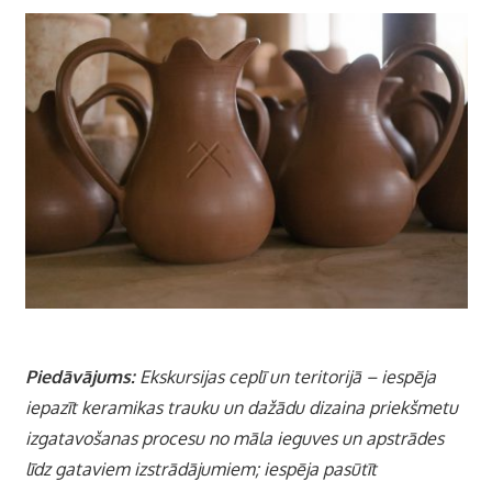
Piedāvājums:
Ekskursijas ceplī un teritorijā – iespēja
iepazīt keramikas trauku un dažādu dizaina priekšmetu
izgatavošanas procesu no māla ieguves un apstrādes
līdz gataviem izstrādājumiem; iespēja pasūtīt