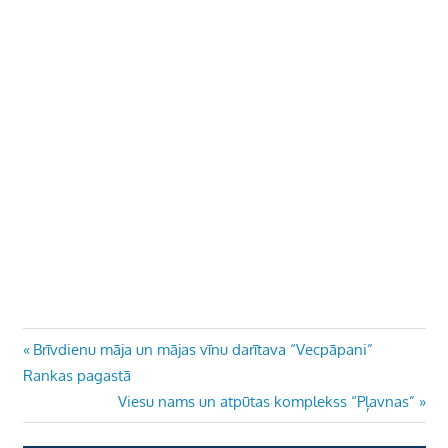
Ziņu
Previous
Brīvdienu māja un mājas vīnu darītava “Vecpāpani”
Post:
Rankas pagastā
izvēlne
Next
Viesu nams un atpūtas komplekss “Pļavnas”
Post: