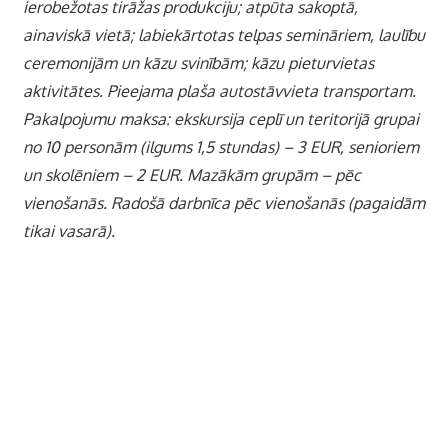
ierobežotas tirāžas produkciju; atpūta sakoptā,
ainaviskā vietā; labiekārtotas telpas semināriem, laulību
ceremonijām un kāzu svinībām; kāzu pieturvietas
aktivitātes. Pieejama plaša autostāvvieta transportam.
Pakalpojumu maksa: ekskursija ceplī un teritorijā grupai
no 10 personām (ilgums 1,5 stundas) – 3 EUR, senioriem
un skolēniem – 2 EUR. Mazākām grupām – pēc
vienošanās. Radošā darbnīca pēc vienošanās (pagaidām
tikai vasarā).