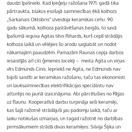
daudzi īpašnieki. Kad ķieģeļu ražošana 1971. gadā tika
pārtraukta, blakus esošajā saimniecības ēkā kolhozs
„Sarkanais Oktobris” izveidoja keramikas cehu. 90.
gadu sākumā, kolhoza pastāvēšanas beigās, to savā
īpašumā ieguva Agitas tēvs Rihards, kurš ceplī strādājis
kolhoza laikā un vēlējies šo arodu saglabāt un nodot
nākamajām paaudzēm. Pamazām Raunas cepļa darbos
iesaistījās arī citi ģimenes locekļi – meita Agita un viņas
vīrs Edmunds Cinis. Iepriekš ne Agita, ne Edmunds nav
bijuši saistīti ar keramikas ražošanu, taču tas ekonomisti
un lauksaimniecības elektrifikācijas speciālistu nav
atturējis no jaunā izaicinājuma. Abi pārcēlušies no Rīgas
uz Raunu. Kooperatīvā darbu turpināja seši keramiķi,
kas šajā ražotnē strādājuši jau padomju laikā, taču ar
laiku notikušas izmaiņas, un tagad ražotnē no darbības
pirmsākumiem strādā divas keramiķes: Silvija Šļika un