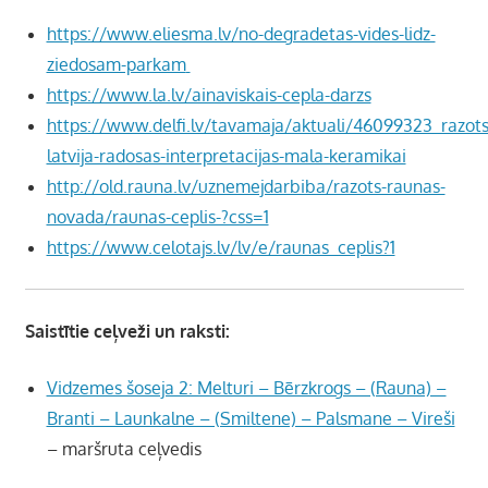
https://www.eliesma.lv/no-degradetas-vides-lidz-
ziedosam-parkam
https://www.la.lv/ainaviskais-cepla-darzs
https://www.delfi.lv/tavamaja/aktuali/46099323_razots
latvija-radosas-interpretacijas-mala-keramikai
http://old.rauna.lv/uznemejdarbiba/razots-raunas-
novada/raunas-ceplis-?css=1
https://www.celotajs.lv/lv/e/raunas_ceplis?1
Saistītie ceļveži un raksti:
Vidzemes šoseja 2: Melturi – Bērzkrogs – (Rauna) –
Branti – Launkalne – (Smiltene) – Palsmane – Vireši
– maršruta ceļvedis