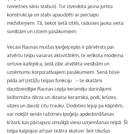
novietnes sānu stabus). Tur izveidota jauna jumta
konstrukcija un stabi apaudzēti ar pieclapu
mežvīteņiem. Tā, liekot lietā iztēli, radusies jauka vieta
svinībām un citiem pasākumiem.
Vecais Raunas muižas ķieģeļceplis ir pārvērsts par
atvērtu telpu vasaras aktivitātēm, te ierīkota moderna
virtuve-kafejnīca, lielā zāle atvēlēta viesībām un
uzņēmumu korporatīvajiem pasākumiem. Senā būve
pilda arī izstāžu telpas funkciju – te skatāmi
daudzveidīgie Raunas cepļa keramiķu darinājumi:
lielformāta dārza un dizaina keramika, podi, krūzes,
vāzes un daudz citu trauku. Dodoties lejup pa kāpnēm,
var nokļūt senās ražotnes ķieģeļu apdedzināšanas
krāsnī, kas pārtapusi omulīgā viesu uzņemšanas telpā. Šī
telpa kalpojusi arī par teātra skatuvi: šeit tikušas