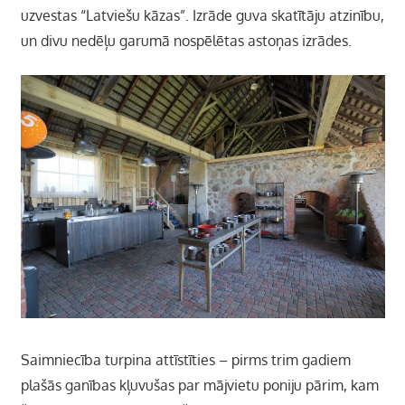
uzvestas “Latviešu kāzas”. Izrāde guva skatītāju atzinību,
un divu nedēļu garumā nospēlētas astoņas izrādes.
Saimniecība turpina attīstīties – pirms trim gadiem
plašās ganības kļuvušas par mājvietu poniju pārim, kam