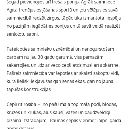
šogad pievienojies arī trešais ponijs. Agrāk saimniece
Agita trenējusies jāšanas sportā un ļoti vēlējusies savā
saimniecībā redzēt zirgus, tāpēc tika izmantota iespēja
no paziņām iegādāties ponijus un tā savā veidā realizēt
senlolotu sapni.
Pateicoties saimnieku uzņēmībai un nenogurstošam
darbam nu jau 30 gadu garumā, viss pamazām
sakārtojies, un līdz ar veco cepli atdzimusi arī apkārtne.
Pašreiz saimniecība var lepoties ar skaisti sakoptu vidi,
kurā lieliski iekļāvušās gan senās ēkas, gan no jauna
tapušās konstrukcijas.
Ceplī rit rosība – no pašu māla top māla podi, bļodas,
krūzes un krūkas, alus kausi, vāzes un daudzveidīgi
dizaina izstrādājumi. Raunas ceplis vienmēr laipni gaida
apmeklētājus.