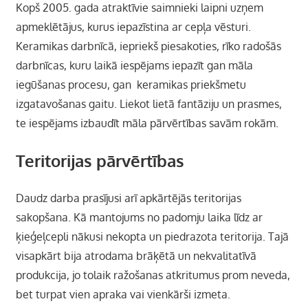
Kopš 2005. gada atraktīvie saimnieki laipni uzņem
apmeklētājus, kurus iepazīstina ar cepļa vēsturi.
Keramikas darbnīcā, iepriekš piesakoties, rīko radošās
darbnīcas, kuru laikā iespējams iepazīt gan māla
iegūšanas procesu, gan keramikas priekšmetu
izgatavošanas gaitu. Liekot lietā fantāziju un prasmes,
te iespējams izbaudīt māla pārvērtības savām rokām.
Teritorijas pārvērtības
Daudz darba prasījusi arī apkārtējās teritorijas
sakopšana. Kā mantojums no padomju laika līdz ar
ķieģeļcepli nākusi nekopta un piedrazota teritorija. Tajā
visapkārt bija atrodama brāķētā un nekvalitatīvā
produkcija, jo tolaik ražošanas atkritumus prom neveda,
bet turpat vien apraka vai vienkārši izmeta.