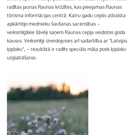
radītas jaunas Raunas krūzītes, kas pieejamas Raunas
tūrisma informācijas centrā. Katru gadu ceplis atbalsta
apkārtējo mednieku šaušanas sacensības –
veiksmīgākie šāvēji saņem Raunas cepļa veidotos goda
kausus. Veiksmīgi izveidojusies arī sadarbība ar “Latvijas
ķiploku”, – rezultātā ir radīts speciāls māla pods ķiploku
uzglabāšanai.