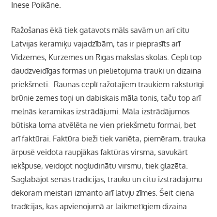
Inese Poikāne.
Ražošanas ēkā tiek gatavots māls savām un arī citu
Latvijas keramiķu vajadzībām, tas ir pieprasīts arī
Vidzemes, Kurzemes un Rīgas mākslas skolās. Ceplī top
daudzveidīgas formas un pielietojuma trauki un dizaina
priekšmeti. Raunas ceplī ražotajiem traukiem raksturīgi
brūnie zemes toņi un dabiskais māla tonis, taču top arī
melnās keramikas izstrādājumi. Māla izstrādājumos
būtiska loma atvēlēta ne vien priekšmetu formai, bet
arī faktūrai. Faktūra bieži tiek variēta, piemēram, trauka
ārpusē veidota raupjākas faktūras virsma, savukārt
iekšpuse, veidojot nogludinātu virsmu, tiek glazēta.
Saglabājot senās tradīcijas, trauku un citu izstrādājumu
dekoram meistari izmanto arī latvju zīmes. Šeit ciena
tradīcijas, kas apvienojumā ar laikmetīgiem dizaina