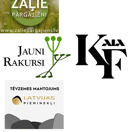
n
n
e
l