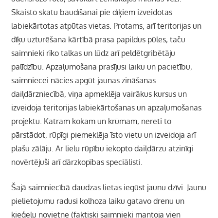
Skaisto skatu baudīšanai pie dīķiem izveidotas
labiekārtotas atpūtas vietas. Protams, arī teritorijas un
dīķu uzturēšana kārtībā prasa papildus pūles, taču
saimnieki rīko talkas un lūdz arī peldētgribētāju
palīdzību. Apzaļumošana prasījusi laiku un pacietību,
saimniecei nācies apgūt jaunas zināšanas
daiļdārzniecībā, viņa apmeklēja vairākus kursus un
izveidoja teritorijas labiekārtošanas un apzaļumošanas
projektu. Katram kokam un krūmam, nereti to
pārstādot, rūpīgi piemeklēja īsto vietu un izveidoja arī
plašu zālāju. Ar lielu rūpību iekopto daiļdārzu atzinīgi
novērtējuši arī dārzkopības speciālisti.
Šajā saimniecībā daudzas lietas iegūst jaunu dzīvi. Jaunu
pielietojumu radusi kolhoza laiku gatavo drenu un
ķieģeļu novietne (faktiski saimnieki mantoja vien