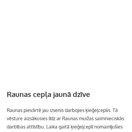
Raunas cepļa jaunā dzīve
Raunas pievārtē jau izsenis darbojies
ķieģeļceplis. Tā
vēsture aizsākusies līdz ar Raunas muižas saimnieciskās
darbības attīstību. Laika gaitā ķieģeļceplī nomainījušies