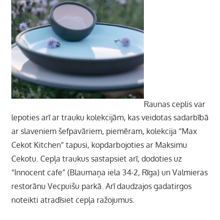
Raunas ceplis var
lepoties arī ar trauku kolekcijām, kas veidotas sadarbībā
ar slaveniem šefpavāriem, piemēram, kolekcija “Max
Cekot Kitchen” tapusi, kopdarbojoties ar Maksimu
Cekotu. Cepļa traukus sastapsiet arī, dodoties uz
“Innocent cafe” (Blaumaņa iela 34-2, Rīga) un Valmieras
restorānu Vecpuišu parkā.
Arī daudzajos gadatirgos
noteikti atradīsiet cepļa ražojumus.