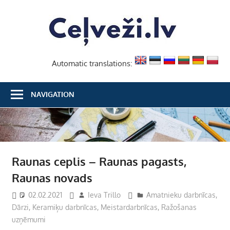
Skip
Ceļvež
to
content
Automatic translations:
NAVIGATION
Raunas ceplis – Raunas pagasts,
Raunas novads
02.02.2021
Ieva Trillo
Amatnieku darbnīcas
,
Dārzi
,
Keramiķu darbnīcas
,
Meistardarbnīcas
,
Ražošanas
uzņēmumi