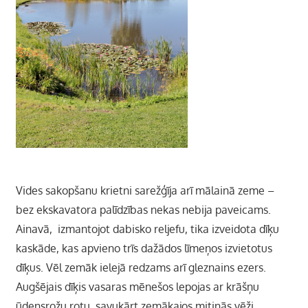
Vides sakopšanu krietni sarežģīja arī mālainā zeme –
bez ekskavatora palīdzības nekas nebija paveicams.
Ainavā, izmantojot dabisko reljefu, tika izveidota dīķu
kaskāde, kas apvieno trīs dažādos līmeņos izvietotus
dīķus. Vēl zemāk ielejā redzams arī gleznains ezers.
Augšējais dīķis vasaras mēnešos lepojas ar krāšņu
ūdensrožu rotu, savukārt zemākajos mitinās vēži.