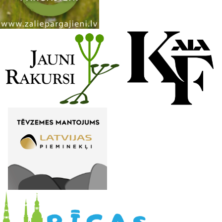
n
e
l