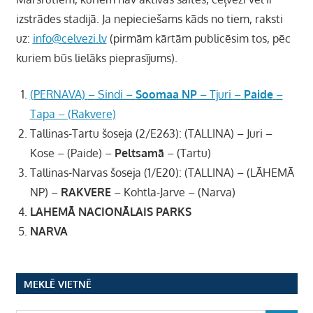
izstrādes stadijā. Ja nepieciešams kāds no tiem, raksti
uz:
info@celvezi.lv
(pirmām kārtām publicēsim tos, pēc
kuriem būs lielāks pieprasījums).
(PERNAVA)
–
Sindi –
Soomaa NP
– Tjuri
–
Paide
–
Tapa – (Rakvere)
Tallinas-Tartu šoseja (2/E263): (TALLINA) – Juri –
Kose – (Paide) –
Peltsamā
– (Tartu)
Tallinas-Narvas šoseja (1/E20): (TALLINA) – (LĀHEMĀ
NP) –
RAKVERE
– Kohtla-Jarve – (Narva)
LAHEMĀ NACIONĀLAIS PARKS
NARVA
MEKLĒ VIETNĒ