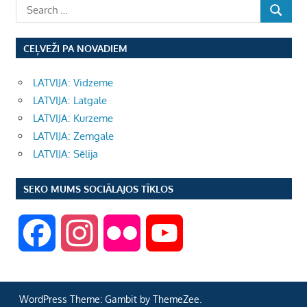
CEĻVEŽI PA NOVADIEM
LATVIJA: Vidzeme
LATVIJA: Latgale
LATVIJA: Kurzeme
LATVIJA: Zemgale
LATVIJA: Sēlija
SEKO MUMS SOCIĀLAJOS TĪKLOS
F
I
F
Y
a
n
l
o
WordPress Theme: Gambit by ThemeZee.