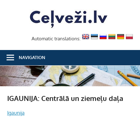
Skip
Ceļvež
to
content
Automatic translations:
NAVIGATION
IGAUNIJA: Centrālā un ziemeļu daļa
Igaunija