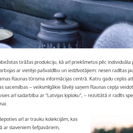
obežotas tirāžas produkciju, kā arī priekšmetus pēc individuāla
arbojas ar vietējo pašvaldību un iedzīvotājiem: nesen radītas j
ejamas Raunas tūrisma informācijas centrā. Katru gadu ceplis at
s sacensības – veiksmīgākie šāvēji saņem Raunas cepļa veido
usies arī sadarbība ar “Latvijas ķiploku”, – rezultātā ir radīts s
nai.
lepoties arī ar trauku kolekcijām, kas
ā ar slaveniem šefpavāriem,