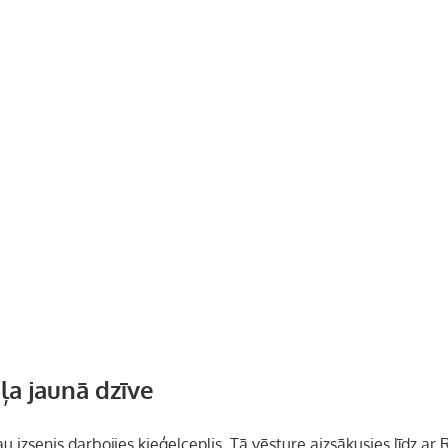
ļa jaunā dzīve
u izsenis darbojies
ķieģeļceplis. Tā vēsture aizsākusies līdz a