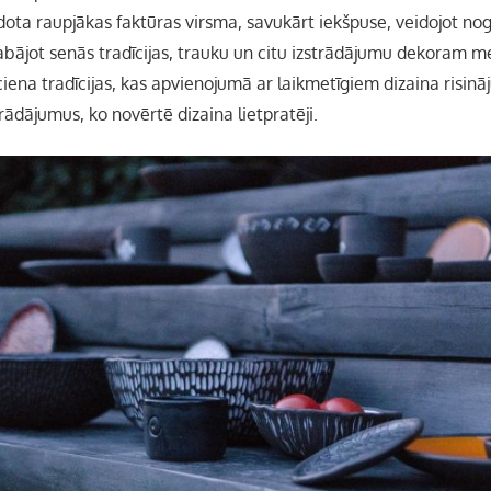
dota raupjākas faktūras virsma, savukārt iekšpuse, veidojot no
abājot senās tradīcijas, trauku un citu izstrādājumu dekoram me
 ciena tradīcijas, kas apvienojumā ar laikmetīgiem dizaina risi
rādājumus, ko novērtē dizaina lietpratēji.