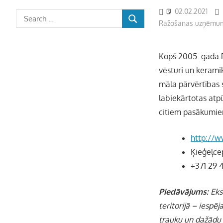
02.02.2021
Ražošanas uzņēmu
Kopš 2005. gada R
vēsturi un keramik
māla pārvērtības 
labiekārtotas atp
citiem pasākumi
http://w
Ķieģeļce
+371 29 
Piedāvājums:
Eksk
teritorijā – iespē
trauku un dažādu 