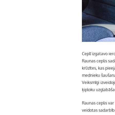
Ceplī izgatavo ier
Raunas ceplis sad
krūzītes, kas pie
mednieku šaušana
Veiksmīgi izveidoj
ķiploku uzglabāša
Raunas ceplis var 
veidotas sadarbīb