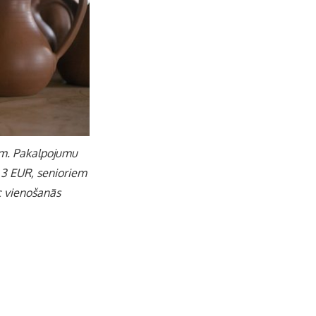
b
a
k
u
o
g
r
b
o
r
e
k
a
C
tam. Pakalpojumu
m
h
– 3 EUR, senioriem
c vienošanās
a
n
n