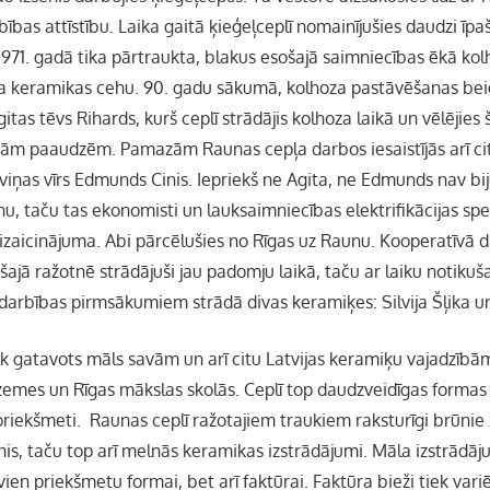
ības attīstību. Laika gaitā ķieģeļceplī nomainījušies daudzi īpa
1971. gadā tika pārtraukta, blakus esošajā saimniecības ēkā ko
ja keramikas cehu. 90. gadu sākumā, kolhoza pastāvēšanas bei
tas tēvs Rihards, kurš ceplī strādājis kolhoza laikā un vēlējies
m paaudzēm. Pamazām Raunas cepļa darbos iesaistījās arī cit
iņas vīrs Edmunds Cinis. Iepriekš ne Agita, ne Edmunds nav bijuš
, taču tas ekonomisti un lauksaimniecības elektrifikācijas spe
 izaicinājuma. Abi pārcēlušies no Rīgas uz Raunu. Kooperatīvā 
 šajā ražotnē strādājuši jau padomju laikā, taču ar laiku notikuš
darbības pirmsākumiem strādā divas keramiķes: Silvija Šļika u
 gatavots māls savām un arī citu Latvijas keramiķu vajadzībām,
zemes un Rīgas mākslas skolās. Ceplī top daudzveidīgas formas
 priekšmeti. Raunas ceplī ražotajiem traukiem raksturīgi brūnie
nis, taču top arī melnās keramikas izstrādājumi. Māla izstrādā
ien priekšmetu formai, bet arī faktūrai. Faktūra bieži tiek var