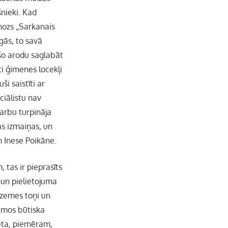
šnieki. Kad
lhozs „Sarkanais
gās, to savā
 šo arodu saglabāt
i ģimenes locekļi
i saistīti ar
ciālistu nav
darbu turpināja
as izmaiņas, un
n Inese Poikāne.
 tas ir pieprasīts
 un pielietojuma
 zemes toņi un
jumos būtiska
iēta, piemēram,