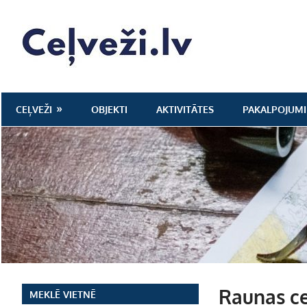
Skip
to
Ceļveži.lv
content
CEĻVEŽI
OBJEKTI
AKTIVITĀTES
PAKALPOJUMI
Raunas ce
MEKLĒ VIETNĒ