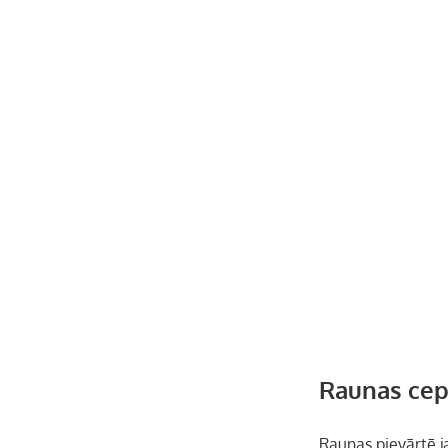
Raunas cep
Raunas pievārtē ja