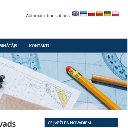
Automatic translations:
BINĀTĀJS
KONTAKTI
vads
CEĻVEŽI PA NOVADIEM