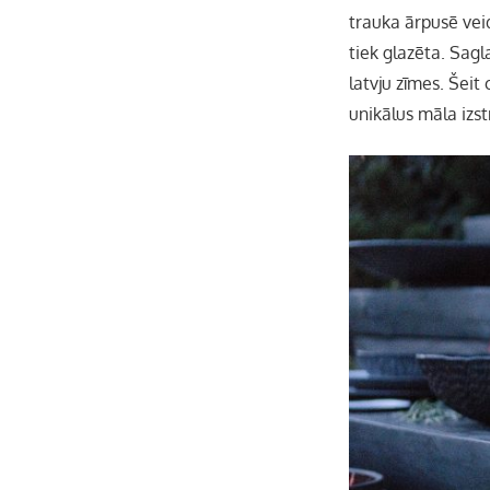
trauka ārpusē vei
tiek glazēta. Sagl
latvju zīmes. Šeit
unikālus māla izst