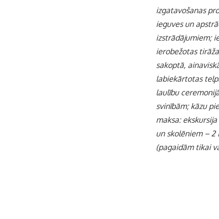
izgatavošanas pr
ieguves un apstrā
izstrādājumiem; ie
ierobežotas tirāža
sakoptā, ainaviskā
labiekārtotas tel
laulību ceremonij
svinībām; kāzu pi
maksa: ekskursija 
un skolēniem – 2
(pagaidām tikai v