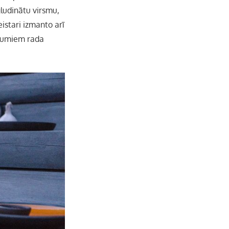
gludinātu virsmu,
istari izmanto arī
nājumiem rada