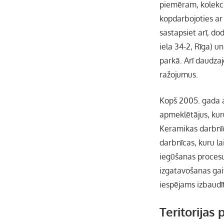
piemēram, kolekci
kopdarbojoties a
sastapsiet arī, d
iela 34-2, Rīga) 
parkā.
Arī daudzaj
ražojumus.
Kopš 2005. gada a
apmeklētājus, kuru
Keramikas darbnīcā
darbnīcas, kuru l
iegūšanas proces
izgatavošanas gait
iespējams izbaudī
Teritorijas