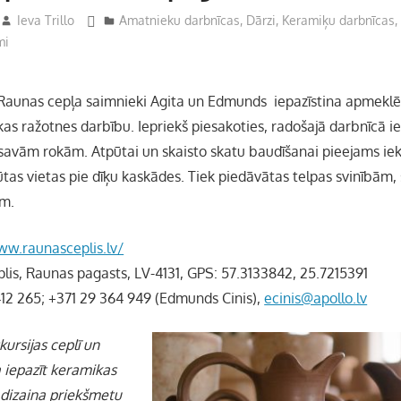
Ieva Trillo
Amatnieku darbnīcas
,
Dārzi
,
Keramiķu darbnīcas
mi
aunas cepļa saimnieki Agita un Edmunds iepazīstina apmeklēt
as ražotnes darbību. Iepriekš piesakoties, radošajā darbnīcā ie
savām rokām. Atpūtai un skaisto skatu baudīšanai pieejams iek
ūtas vietas pie dīķu kaskādes. Tiek piedāvātas telpas svinībām
em.
ww.raunasceplis.lv/
plis, Raunas pagasts, LV-4131, GPS: 57.3133842, 25.7215391
412 265; +371 29 364 949 (Edmunds Cinis),
ecinis@apollo.lv
ursijas ceplī un
ja iepazīt keramikas
dizaina priekšmetu