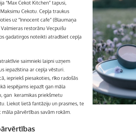
ja “Max Cekot Kitchen” tapusi,
r Maksimu Cekotu. Cepļa traukus
odoties uz “Innocent cafe” (Blaumaņa
un Valmieras restorānu Vecpuišu
os gadatirgos noteikti atradīsiet cepļa
traktīvie saimnieki laipni uzņem
s iepazīstina ar cepļa vēsturi.
, iepriekš piesakoties, rīko radošās
aikā iespējams iepazīt gan māla
u, gan keramikas priekšmetu
u. Liekot lietā fantāziju un prasmes, te
t māla pārvērtības savām rokām.
 pārvērtības