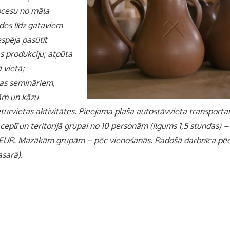
ocesu no māla
des līdz gataviem
spēja pasūtīt
s produkciju; atpūta
 vietā;
pas semināriem,
ām un kāzu
eturvietas aktivitātes. Pieejama plaša autostāvvieta transpor
ceplī un teritorijā grupai no 10 personām (ilgums 1,5 stundas) 
 EUR. Mazākām grupām – pēc vienošanās. Radošā darbnīca pē
asarā).