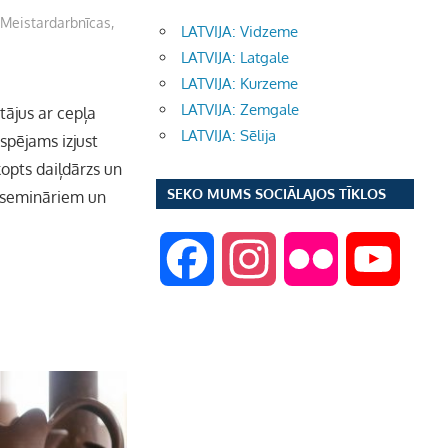
,
Meistardarbnīcas
,
LATVIJA: Vidzeme
LATVIJA: Latgale
LATVIJA: Kurzeme
LATVIJA: Zemgale
ājus ar cepļa
LATVIJA: Sēlija
spējams izjust
opts daiļdārzs un
SEKO MUMS SOCIĀLAJOS TĪKLOS
, semināriem un
F
I
F
Y
a
n
l
o
c
s
i
u
e
t
c
T