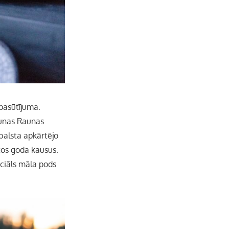
 pasūtījuma.
aunas Raunas
balsta apkārtējo
tos goda kausus.
peciāls māla pods