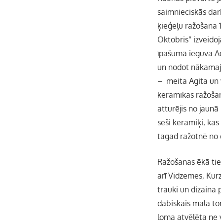
saimnieciskās darb
ķieģeļu ražošana 
Oktobris” izveido
īpašumā ieguva Agi
un nodot nākamajā
– meita Agita un v
keramikas ražošanu
atturējis no jaunā
seši keramiķi, kas
tagad ražotnē no 
Ražošanas ēkā tiek
arī Vidzemes, Kur
trauki un dizaina
dabiskais māla to
loma atvēlēta ne v