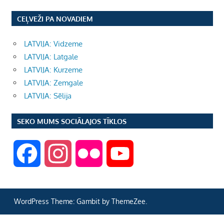
CEĻVEŽI PA NOVADIEM
LATVIJA: Vidzeme
LATVIJA: Latgale
LATVIJA: Kurzeme
LATVIJA: Zemgale
LATVIJA: Sēlija
SEKO MUMS SOCIĀLAJOS TĪKLOS
F
I
F
Y
a
n
l
o
WordPress Theme: Gambit by ThemeZee.
c
s
i
u