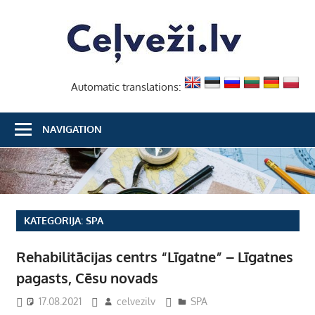
Skip
Ceļvež
to
content
Automatic translations:
NAVIGATION
KATEGORIJA:
SPA
Rehabilitācijas centrs “Līgatne” – Līgatnes
pagasts, Cēsu novads
17.08.2021
celvezilv
SPA