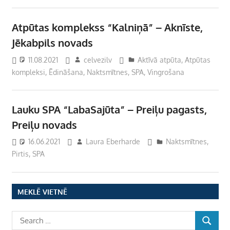
Atpūtas komplekss “Kalniņā” – Aknīste,
Jēkabpils novads
11.08.2021
celvezilv
Aktīvā atpūta
,
Atpūtas
kompleksi
,
Ēdināšana
,
Naktsmītnes
,
SPA
,
Vingrošana
Lauku SPA “LabaSajūta” – Preiļu pagasts,
Preiļu novads
16.06.2021
Laura Eberharde
Naktsmītnes
,
Pirtis
,
SPA
MEKLĒ VIETNĒ