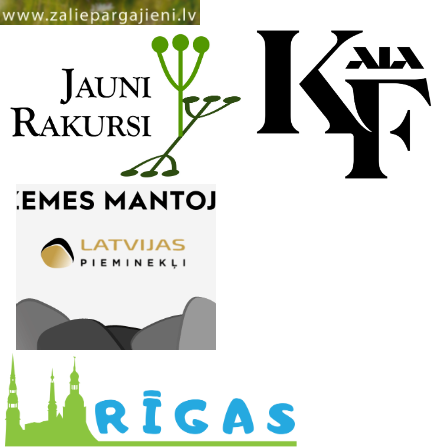
n
e
l