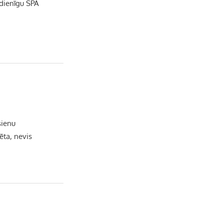
sdienīgu SPA
e
l
sienu
ta, nevis