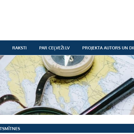
RAKSTI
PAR CEĻVEŽI.LV
PROJEKTA AUTORS UN DI
TSMĪTNES