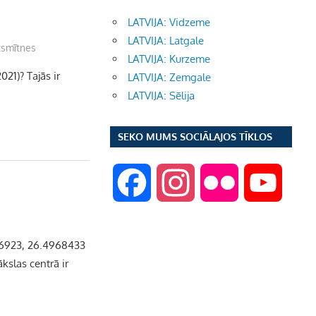
LATVIJA: Vidzeme
LATVIJA: Latgale
tsmītnes
LATVIJA: Kurzeme
021)? Tajās ir
LATVIJA: Zemgale
LATVIJA: Sēlija
SEKO MUMS SOCIĀLAJOS TĪKLOS
F
I
F
Y
a
n
l
o
36923, 26.4968433
c
s
i
u
slas centrā ir
e
t
c
T