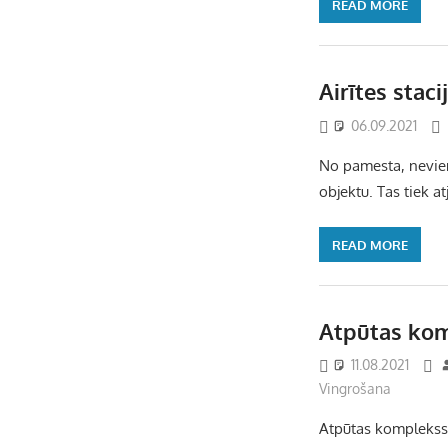
READ MORE
Airītes stac
06.09.2021
No pamesta, nevien
objektu. Tas tiek a
READ MORE
Atpūtas kom
11.08.2021
Vingrošana
Atpūtas komplekss ē