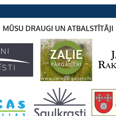
ja
m
MŪSU DRAUGI UN ATBALSTĪTĀJI
. .