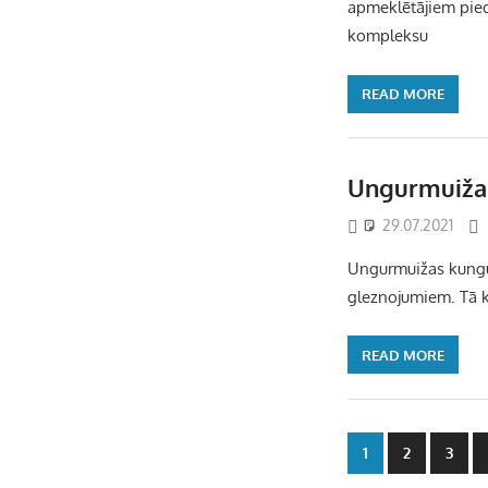
apmeklētājiem pied
kompleksu
READ MORE
Ungurmuiža 
29.07.2021
Ungurmuižas kungu 
gleznojumiem. Tā 
READ MORE
Ziņu
1
2
3