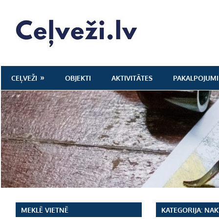
Skip
to
Ceļveži.lv
content
CEĻVEŽI
OBJEKTI
AKTIVITĀTES
PAKALPOJUMI
MEKLĒ VIETNĒ
KATEGORIJA:
NAK