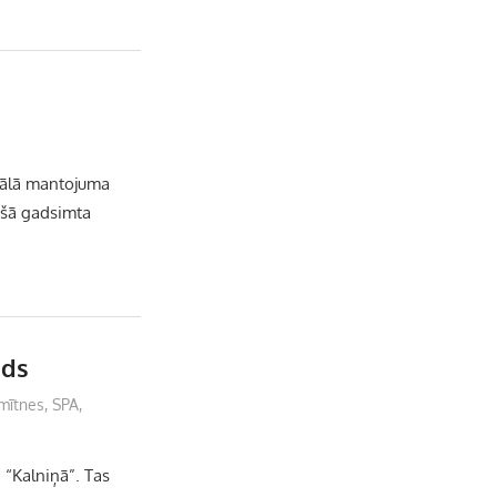
b
a
k
u
o
g
r
b
o
r
e
riālā mantojuma
k
a
C
jušā gadsimta
m
h
a
ads
n
mītnes
,
SPA
,
n
a “Kalniņā”. Tas