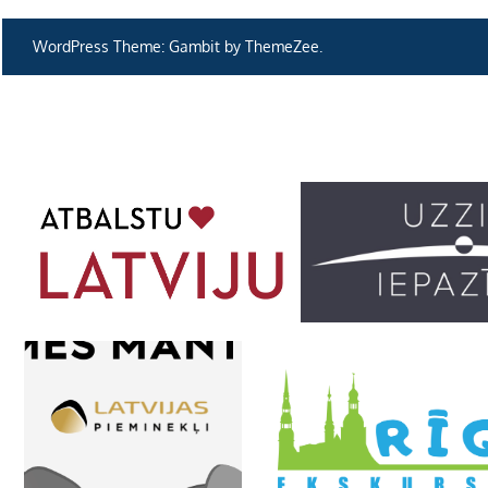
numerāci
pēc
WordPress Theme: Gambit by ThemeZee.
lappusē