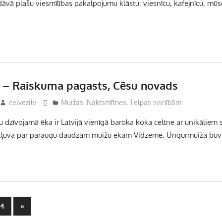
āvā plašu viesmīlības pakalpojumu klāstu: viesnīcu, kafejnīcu, mū
– Raiskuma pagasts, Cēsu novads
celvezilv
Muižas
,
Naktsmītnes
,
Telpas svinībām
dzīvojamā ēka ir Latvijā vienīgā baroka koka celtne ar unikāliem 
kļuva par paraugu daudzām muižu ēkām Vidzemē. Ungurmuiža būvē
Next
4
»
Posts