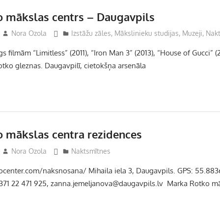
 mākslas centrs – Daugavpils
Nora Ozola
Izstāžu zāles
,
Mākslinieku studijas
,
Muzeji
,
Nak
īgs filmām “Limitless” (2011), “Iron Man 3” (2013), “House of Gucci” (2
ko gleznas. Daugavpilī, cietokšņa arsenāla
 mākslas centra rezidences
Nora Ozola
Naktsmītnes
ocenter.com/naksnosana/ Mihaila iela 3, Daugavpils. GPS: 55.88
371 22 471 925,
zanna.jemeljanova@daugavpils.lv
Marka Rotko māk