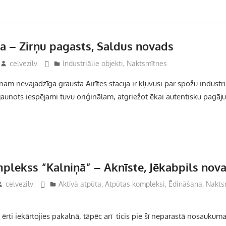
ija – Zirņu pagasts, Saldus novads
celvezilv
Industriālie objekti
,
Naktsmītnes
am nevajadzīga grausta Airītes stacija ir kļuvusi par spožu indust
tjaunots iespējami tuvu oriģinālam, atgriežot ēkai autentisku pagā
plekss “Kalniņā” – Aknīste, Jēkabpils nov
celvezilv
Aktīvā atpūta
,
Atpūtas kompleksi
,
Ēdināšana
,
Nakts
rti iekārtojies pakalnā, tāpēc arī ticis pie šī neparastā nosaukum