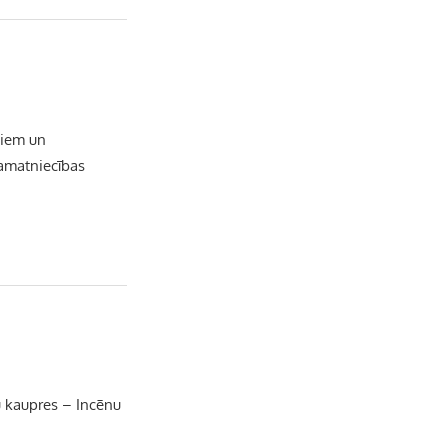
b
a
k
u
o
g
r
b
o
r
e
jiem un
 amatniecības
k
a
C
m
h
a
n
n
nu kaupres – Incēnu