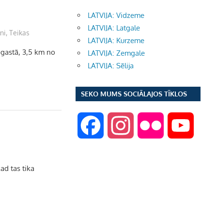
LATVIJA: Vidzeme
LATVIJA: Latgale
lni
,
Teikas
LATVIJA: Kurzeme
gastā, 3,5 km no
LATVIJA: Zemgale
LATVIJA: Sēlija
SEKO MUMS SOCIĀLAJOS TĪKLOS
F
I
F
Y
a
n
l
o
ad tas tika
c
s
i
u
e
t
c
T