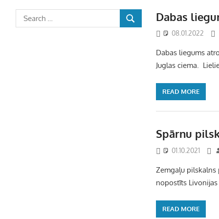
Dabas liegu
08.01.2022
Dabas liegums atr
Juglas ciema. Lielie
READ MORE
Spārnu pils
01.10.2021
Zemgaļu pilskalns p
nopostīts Livonija
READ MORE