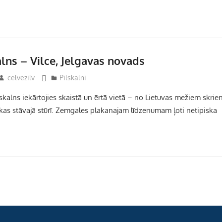
alns – Vilce, Jelgavas novads
celvezilv
Pilskalni
kalns iekārtojies skaistā un ērtā vietā – no Lietuvas mežiem skrie
kas stāvajā stūrī. Zemgales plakanajam līdzenumam ļoti netipiska
ja