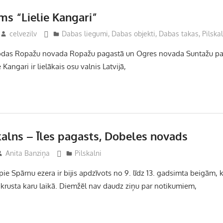
ms “Lielie Kangari”
celvezilv
Dabas liegumi
,
Dabas objekti
,
Dabas takas
,
Pilska
odas Ropažu novada Ropažu pagastā un Ogres novada Suntažu pa
 Kangari ir lielākais osu valnis Latvijā,
kalns – Īles pagasts, Dobeles novads
Anita Banziņa
Pilskalni
ie Spārnu ezera ir bijis apdzīvots no 9. līdz 13. gadsimta beigām, k
s krusta karu laikā. Diemžēl nav daudz ziņu par notikumiem,