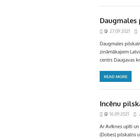
Daugmales p
27.09.2021
Daugmales pilskaln
zināmākajiem Latvij
centrs Daugavas kr
READ MORE
Incēnu pilsk
16.09.2021
Ar Avīknes upīti un
(Dobes) pilskalns u