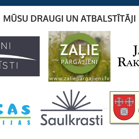
m
MŪSU DRAUGI UN ATBALSTĪTĀJI
. .