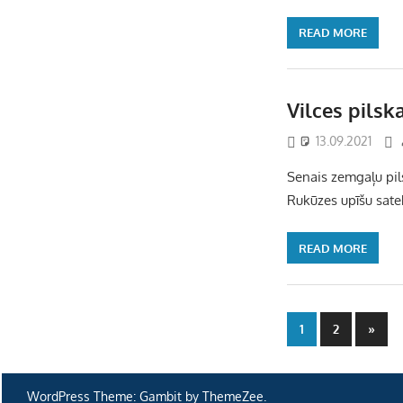
READ MORE
Vilces pilsk
13.09.2021
Senais zemgaļu pils
Rukūzes upīšu sate
READ MORE
Ziņu
Next
1
2
»
Posts
numerāci
pēc
WordPress Theme: Gambit by ThemeZee.