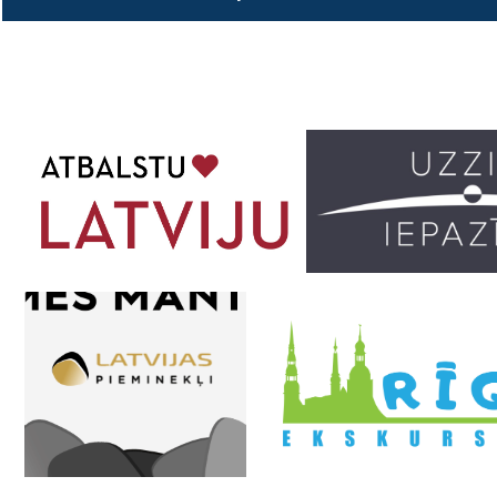
lappusē