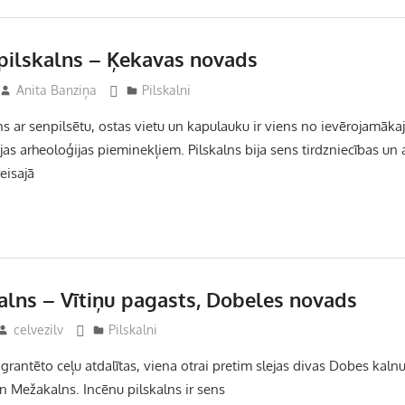
ilskalns – Ķekavas novads
Anita Banziņa
Pilskalni
s ar senpilsētu, ostas vietu un kapulauku ir viens no ievērojamāka
as arheoloģijas pieminekļiem. Pilskalns bija sens tirdzniecības un
eisajā
alns – Vītiņu pagasts, Dobeles novads
celvezilv
Pilskalni
 grantēto ceļu atdalītas, viena otrai pretim slejas divas Dobes kal
n Mežakalns. Incēnu pilskalns ir sens