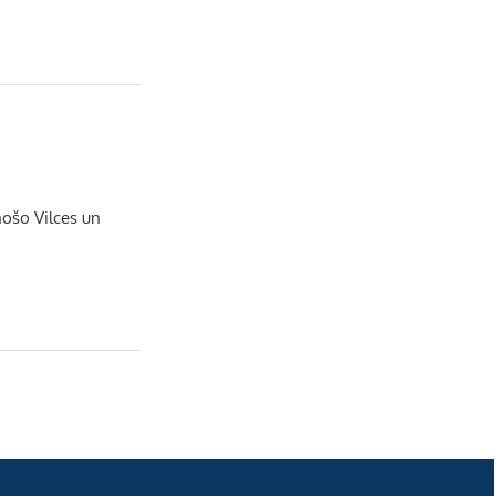
e
l
nošo Vilces un