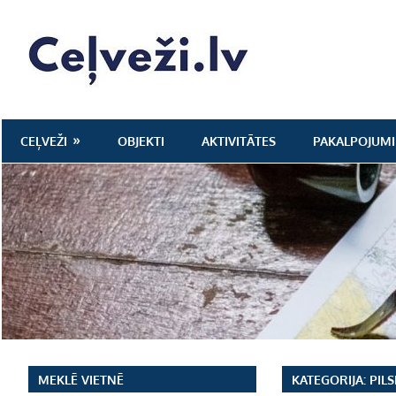
Skip
to
Ceļveži.lv
content
CEĻVEŽI
OBJEKTI
AKTIVITĀTES
PAKALPOJUMI
MEKLĒ VIETNĒ
KATEGORIJA:
PIL