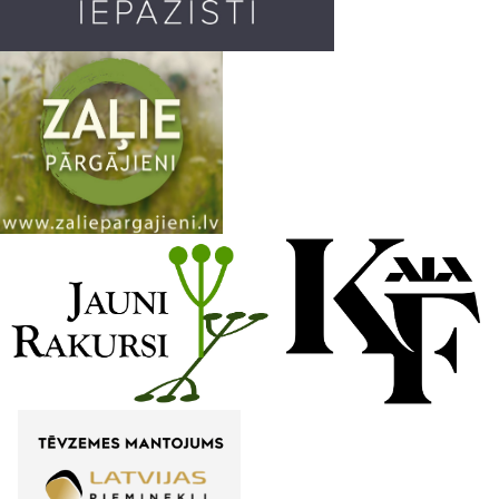
m
h
a
n
n
e
l