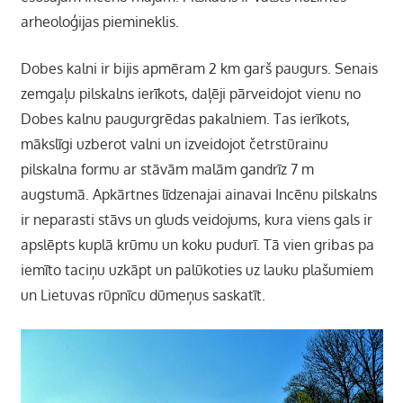
arheoloģijas piemineklis.
Dobes kalni ir bijis apmēram 2 km garš paugurs. Senais
zemgaļu pilskalns ierīkots, daļēji pārveidojot vienu no
Dobes kalnu paugurgrēdas pakalniem. Tas ierīkots,
mākslīgi uzberot valni un izveidojot četrstūrainu
pilskalna formu ar stāvām malām gandrīz 7 m
augstumā. Apkārtnes līdzenajai ainavai Incēnu pilskalns
ir neparasti stāvs un gluds veidojums, kura viens gals ir
apslēpts kuplā krūmu un koku pudurī. Tā vien gribas pa
iemīto taciņu uzkāpt un palūkoties uz lauku plašumiem
un Lietuvas rūpnīcu dūmeņus saskatīt.