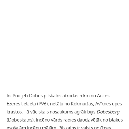
Incēnu jeb Dobes pilskalns atrodas 5 km no Auces-
Ezeres lielceļa (P96), netālu no Kokmuižas, Avīknes upes
krastos. Tā vāciskais nosaukums agrāk bijis
Dobesberg
(Dobeskalns). Incēnu vārds radies daudz vēlāk no blakus
esošajām Incēnu mājām. Pilskalns ir valsts nozīmes