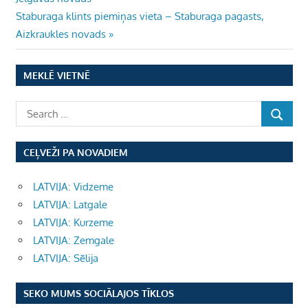
izvēlne
Next
Staburaga klints piemiņas vieta – Staburaga pagasts,
Post:
Aizkraukles novads
MEKLĒ VIETNĒ
CEĻVEŽI PA NOVADIEM
LATVIJA: Vidzeme
LATVIJA: Latgale
LATVIJA: Kurzeme
LATVIJA: Zemgale
LATVIJA: Sēlija
SEKO MUMS SOCIĀLAJOS TĪKLOS