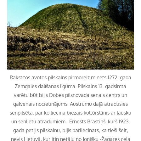
Rakstītos avotos pilskalns pirmoreiz minēts 1272. gadā
Zemgales dalīšanas līgumā. Pilskalns 13. gadsimtā
varētu būt bijis Dobes pilsnovada senais centrs un
galvenais nocietinājums. Austrumu daļā atradusies
senpilsēta, par ko liecina biezais kultūrslānis ar lausku
un senlietu atradumiem.
Ernests Brastiņš, kurš 1923.
gadā pētījis pilskalnu, bijis pārliecināts, ka tieši šeit,
nevis Lietuvā, kur itin netālu no Jonišķu -Žagares ceļa