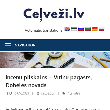
Skip
Ceļvež
to
content
Automatic translations:
NAVIGATION
Incēnu pilskalns – Vītiņu pagasts,
Dobeles novads
16.09.2021
celvezilv
Pilskalni
Ar Avīknes upīti un grantēto ceļu atdalītas, viena otrai