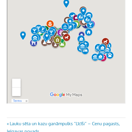
Ziņu
Previous
Lauku sēta un kazu ganāmpulks “Līcīši” – Cenu pagasts,
Post:
Jelgavas novads