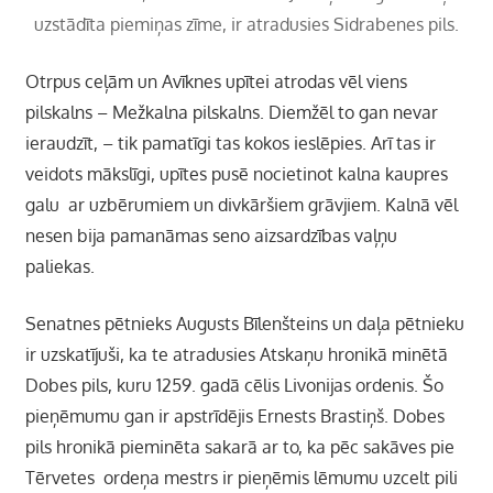
uzstādīta piemiņas zīme, ir atradusies Sidrabenes pils.
Otrpus ceļām un Avīknes upītei atrodas vēl viens
pilskalns – Mežkalna pilskalns. Diemžēl to gan nevar
ieraudzīt, – tik pamatīgi tas kokos ieslēpies. Arī tas ir
veidots mākslīgi, upītes pusē nocietinot kalna kaupres
galu ar uzbērumiem un divkāršiem grāvjiem. Kalnā vēl
nesen bija pamanāmas seno aizsardzības vaļņu
paliekas.
Senatnes pētnieks Augusts Bīlenšteins un daļa pētnieku
ir uzskatījuši, ka te atradusies Atskaņu hronikā minētā
Dobes pils, kuru 1259. gadā cēlis Livonijas ordenis. Šo
pieņēmumu gan ir apstrīdējis Ernests Brastiņš. Dobes
pils hronikā pieminēta sakarā ar to, ka pēc sakāves pie
Tērvetes ordeņa mestrs ir pieņēmis lēmumu uzcelt pili