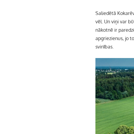
Saliedētā Kokarēvi
vēl. Un viņi var b
nākotnē ir paredzē
apgriezienus, jo t
svinības.