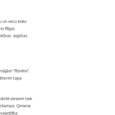
žu un vecu koku
no Rīgas.
 aktīvas atpūtas
 mājām “Rūnēni”.
 Pēterim tapa
brīd viesiem tiek
ciešamais. Ģimene
vajadzība.