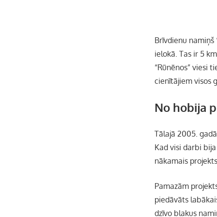
Brīvdienu namiņš 
ielokā. Tas ir 5 
“Rūnēnos” viesi ti
cienītājiem visos 
No hobija 
Tālajā 2005. gadā
Kad visi darbi bij
nākamais projekts
Pamazām projekts 
piedāvāts labākai
dzīvo blakus nami