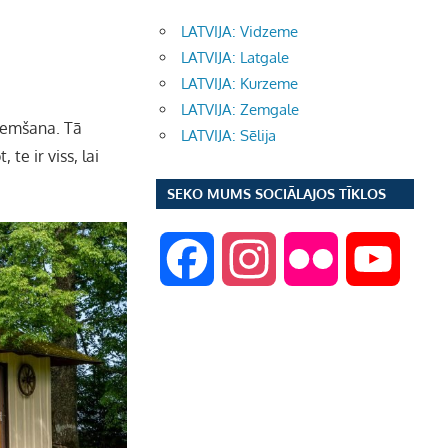
LATVIJA: Vidzeme
LATVIJA: Latgale
LATVIJA: Kurzeme
LATVIJA: Zemgale
zņemšana. Tā
LATVIJA: Sēlija
t, te
ir viss, lai
SEKO MUMS SOCIĀLAJOS TĪKLOS
F
I
F
Y
a
n
l
o
c
s
i
u
e
t
c
T