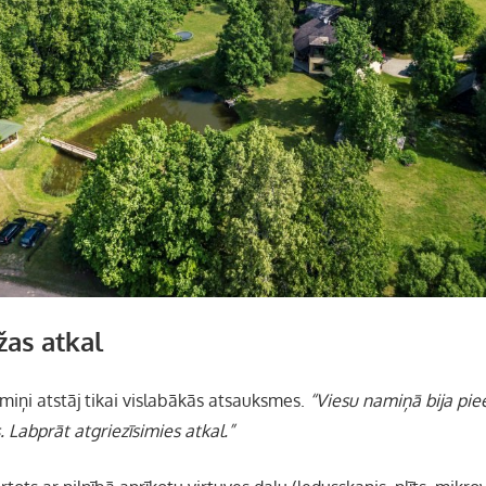
žas atkal
miņi atstāj tikai vislabākās atsauksmes.
“Viesu namiņā bija piee
. Labprāt atgriezīsimies atkal.”