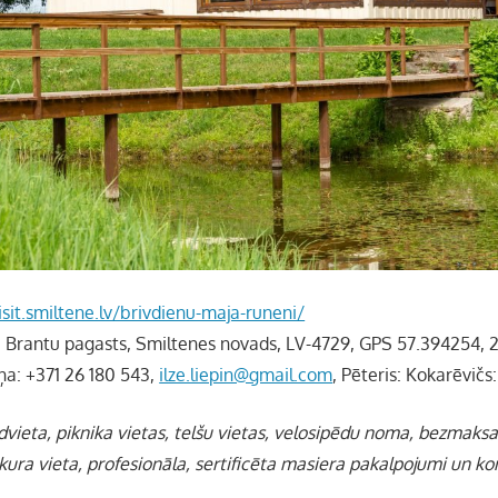
isit.smiltene.lv/brivdienu-maja-runeni/
,
Brantu pagasts, Smiltenes novads, LV-4729, GPS 57.394254, 
iņa: +371 26 180 543,
ilze.liepin@gmail.com
, Pēteris: Kokarēvičs:
dvieta, piknika vietas, telšu vietas, velosipēdu noma, bezmaks
kura vieta, profesionāla, sertificēta masiera pakalpojumi un ko