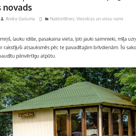
s novads
Andra Gailuma
Naktsmītnes
,
Viesnīcas un viesu nami
amiņš, lauku idille, pasakaina vieta, ļoti jauki saimnieki, mīļa u
r rakstījuši atsauksmēs pēc te pavadītajām brīvdienām. Īsi sako
audītu pilnvērtīgu atpūtu.