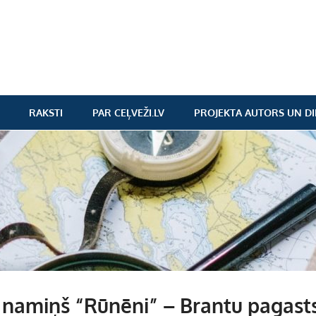
RAKSTI
PAR CEĻVEŽI.LV
PROJEKTA AUTORS UN DI
 namiņš “Rūnēni” – Brantu pagasts