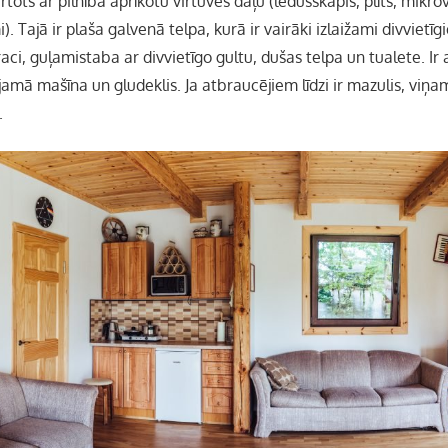
tots ar pilnībā aprīkotu virtuves daļu (ledusskapis, plīts, mikrov
. Tajā ir plaša galvenā telpa, kurā ir vairāki izlaižami divvietīgi
ci, guļamistaba ar divvietīgo gultu, dušas telpa un tualete. Ir a
jamā mašīna un gludeklis. Ja atbraucējiem līdzi ir mazulis, vi
.