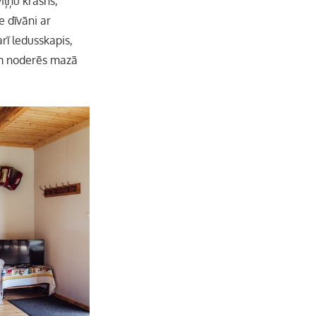
iļņu krāsns,
e dīvāni ar
rī ledusskapis,
ņam noderēs mazā