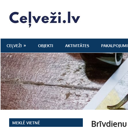
Skip
to
Ceļveži.lv
content
CEĻVEŽI
OBJEKTI
AKTIVITĀTES
PAKALPOJUMI
Brīvdienu
MEKLĒ VIETNĒ