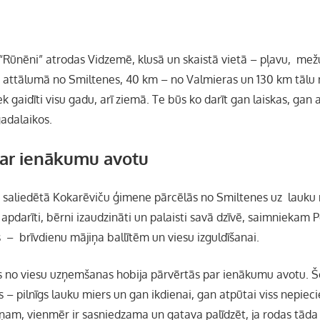
“Rūnēni” atrodas Vidzemē, klusā un skaistā vietā – pļavu, me
km attālumā no Smiltenes, 40 km – no Valmieras un 130 km tālu 
ek gaidīti visu gadu, arī ziemā. Te būs ko darīt gan laiskas, gan
gadalaikos.
par ienākumu avotu
 saliedētā Kokarēviču ģimene pārcēlās no Smiltenes uz lauku
a apdarīti, bērni izaudzināti un palaisti savā dzīvē, saimniekam
 – brīvdienu mājiņa ballītēm un viesu izguldīšanai.
no viesu uzņemšanas hobija pārvērtās par ienākumu avotu. Šo
s – pilnīgs lauku miers un gan ikdienai, gan atpūtai viss nepie
ņam, vienmēr ir sasniedzama un gatava palīdzēt, ja rodas tāda 