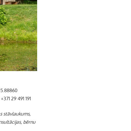
b
a
k
u
o
g
r
b
o
r
e
k
a
C
m
h
a
25.88860
 +371 29 491 191
n
as stāvlaukums,
n
nsultācijas, bērnu