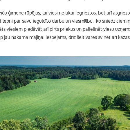
ču ģimene rūpējas, lai viesi ne tikai iegrieztos, bet arī atgrie
ūt lepni par savu ieguldīto darbu un viesmīlību, ko sniedz ciem
ts viesiem piedāvāt arī pirts priekus un palielināt viesu uzņe
op jau nākamā mājiņa. Iespējams, drīz šeit varēs svinēt arī kāzas