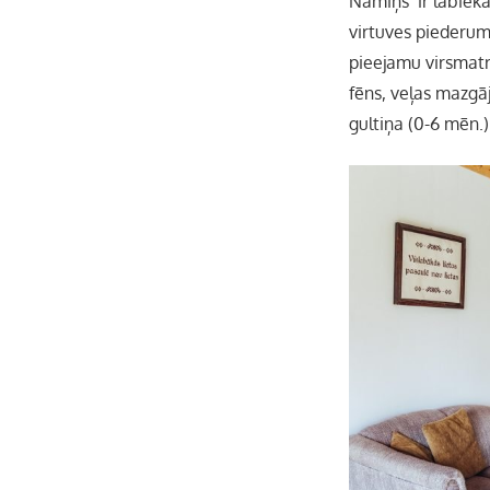
Namiņš ir labiekār
virtuves piederumi)
pieejamu virsmatra
fēns, veļas mazgā
gultiņa (0-6 mēn.)