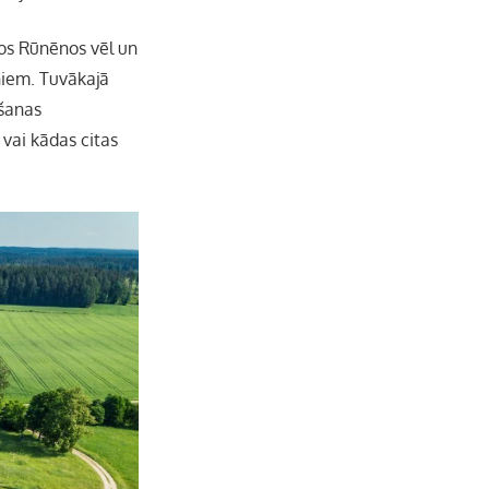
ztos Rūnēnos vēl un
iņiem. Tuvākajā
mšanas
 vai kādas citas