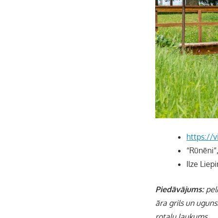
https://v
“Rūnēni”
Ilze Liep
Piedāvājums:
pel
āra grils un uguns
rotaļu laukums