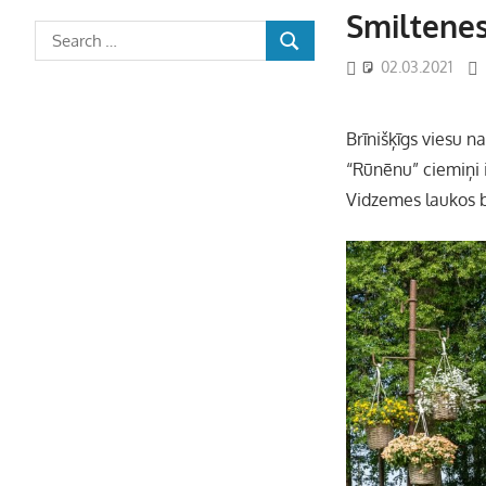
Smiltene
02.03.2021
Brīnišķīgs viesu n
“Rūnēnu” ciemiņi i
Vidzemes laukos b