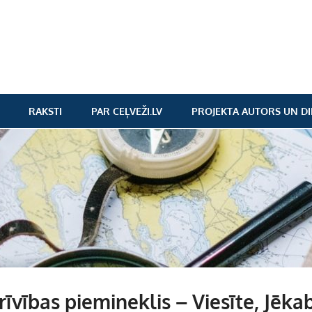
RAKSTI
PAR CEĻVEŽI.LV
PROJEKTA AUTORS UN DI
rīvības piemineklis – Viesīte, Jēka