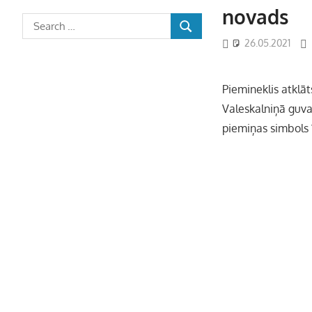
novads
26.05.2021
Piemineklis atklā
Valeskalniņā guva 
piemiņas simbols 1