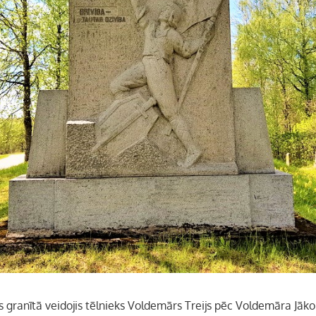
s granītā veidojis tēlnieks Voldemārs Treijs pēc Voldemāra Jā