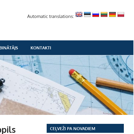
Automatic translations:
BINĀTĀJS
KONTAKTI
bpils
CEĻVEŽI PA NOVADIEM