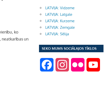
LATVIJA: Vidzeme
LATVIJA: Latgale
LATVIJA: Kurzeme
LATVIJA: Zemgale
vienību, ko
LATVIJA: Sēlija
s, neatkarības un
SEKO MUMS SOCIĀLAJOS TĪKLOS
F
I
F
Y
a
n
l
o
c
s
i
u
e
t
c
T