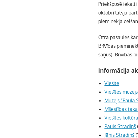
Priekšpusē iekalti 
oktobrī latvju par
pieminekļa celšan
Otrā pasaules kar
Brīvības pieminekl
sāņus). Brīvības p
Informācija ak
Viesīte
Viesītes muzejs
Muzejs “Paula 
Mīlestības taka
Viesītes kultūra
Pauls Stradiņš
Jānis Stradiņš
(