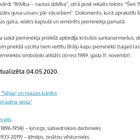
vārdi “Brīvība – tautas dzīvība”, otrā pusē iekalts teksts: “Šeit 1
tizāni guva uzvaru pār vāciešiem”. Dokuments, kurā aprakstīti 
as gaita, ielikts kapsulā un iemūrēts pieminekļa pamatā.
a laikā pieminekļa priekšā apbedīja kritušos sarkanarmiešus, dr
im priekšā uzcēla tiem veltītu Brāļu kapu pieminekli (tagad tas
iemineklis simboliski atklāts otrreiz 1989. gada 11. novembrī.
tualizēta 04.05.2020.
 “Sēlija” un mazais bānītis
Stradiņa skola”
s pils
(1896-1958) – ķirurgs, sabiedriskais darbinieks
1933-2019) – ķīmiķis, zinātņu vēsturnieks