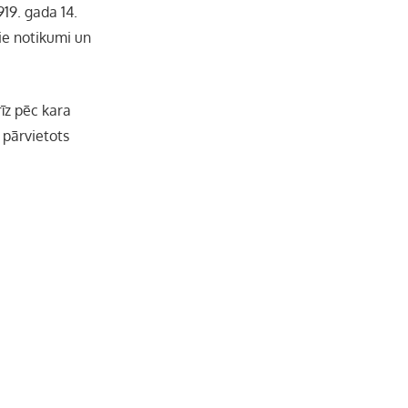
919. gada 14.
šie notikumi un
īz pēc kara
 pārvietots