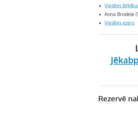
Viesītes Brīvīb
Anna Brodele (
Viesītes ezers
Jēkabp
Rezervē na