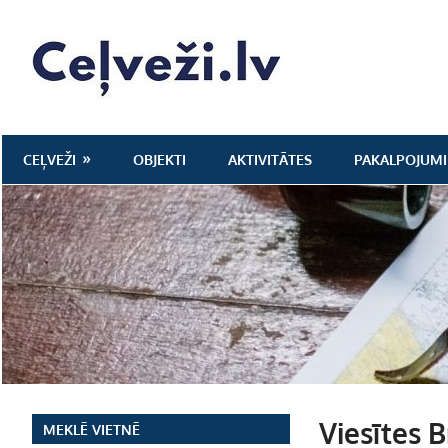
Skip
to
Ceļveži.lv
content
CEĻVEŽI
OBJEKTI
AKTIVITĀTES
PAKALPOJUMI
Viesītes B
MEKLĒ VIETNĒ