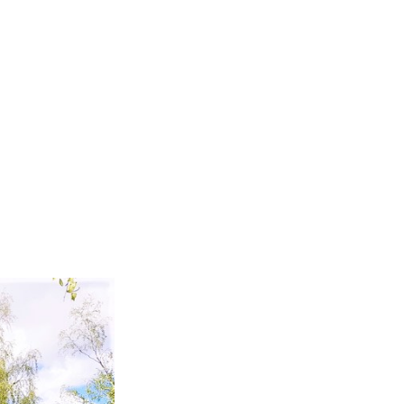
b
a
k
u
o
g
r
b
o
r
e
k
a
C
m
h
a
n
n