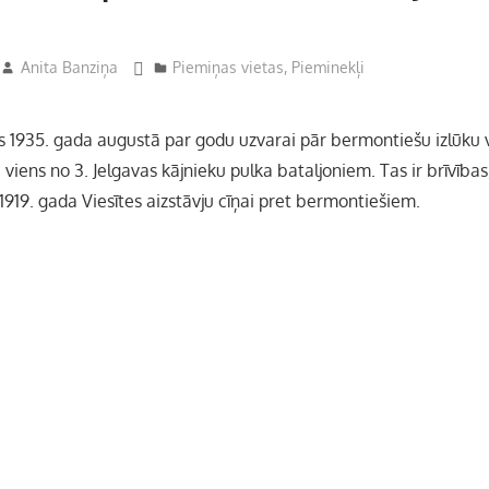
Anita Banziņa
Piemiņas vietas
,
Pieminekļi
ts 1935. gada augustā par godu uzvarai pār bermontiešu izlūku 
viens no 3. Jelgavas kājnieku pulka bataljoniem. Tas ir brīvība
919. gada Viesītes aizstāvju cīņai pret bermontiešiem.