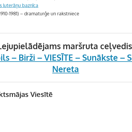
as luterāņu baznīca
1910-1981) – dramaturģe un rakstniece
Lejupielādējams maršruta ceļvedis
ils – Birži – VIESĪTE – Sunākste – 
Nereta
ktsmājas Viesītē