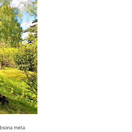
e
l
kobsona meta.