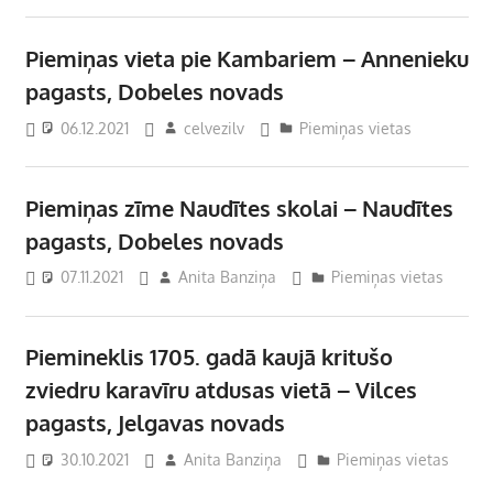
Piemiņas vieta pie Kambariem – Annenieku
pagasts, Dobeles novads
06.12.2021
celvezilv
Piemiņas vietas
Piemiņas zīme Naudītes skolai – Naudītes
pagasts, Dobeles novads
07.11.2021
Anita Banziņa
Piemiņas vietas
Piemineklis 1705. gadā kaujā kritušo
zviedru karavīru atdusas vietā – Vilces
pagasts, Jelgavas novads
30.10.2021
Anita Banziņa
Piemiņas vietas