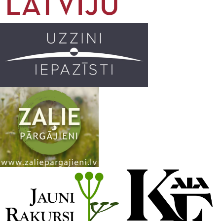
o
r
e
k
a
C
m
h
a
n
n
e
l