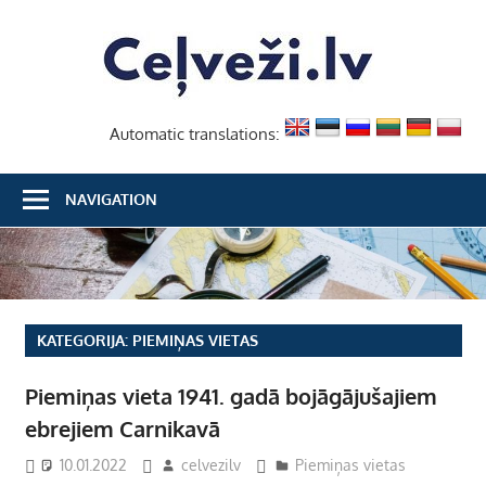
Skip
Ceļvež
to
content
Automatic translations:
NAVIGATION
KATEGORIJA:
PIEMIŅAS VIETAS
Piemiņas vieta 1941. gadā bojāgājušajiem
ebrejiem Carnikavā
10.01.2022
celvezilv
Piemiņas vietas