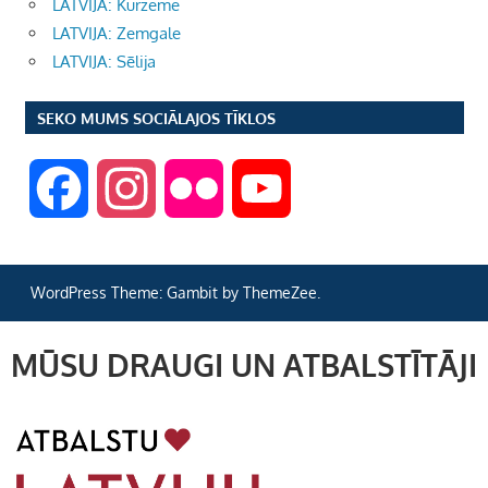
LATVIJA: Kurzeme
LATVIJA: Zemgale
LATVIJA: Sēlija
SEKO MUMS SOCIĀLAJOS TĪKLOS
F
I
F
Y
a
n
l
o
WordPress Theme: Gambit by ThemeZee.
c
s
i
u
MŪSU DRAUGI UN ATBALSTĪTĀJI
e
t
c
T
b
a
k
u
o
g
r
b