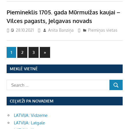
Piemineklis 1705. gada Mūrmuižas kaujai –
Vilces pagasts, Jelgavas novads
28.10.2021
Anita Banziņa
Piemiņas vietas
Ziņu
Next
1
2
3
»
Posts
numerācija
MEKLĒ VIETNĒ
pēc
lappusēm
CEĻVEŽI PA NOVADIEM
LATVIJA: Vidzeme
LATVIJA: Latgale