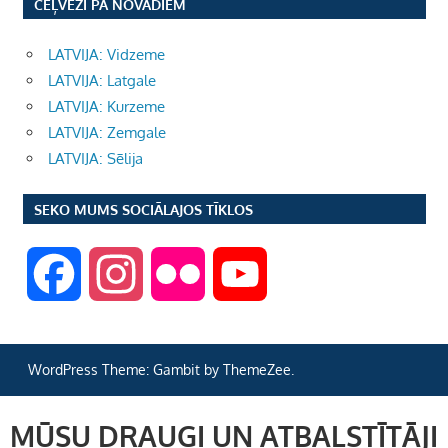
CEĻVEŽI PA NOVADIEM
LATVIJA: Vidzeme
LATVIJA: Latgale
LATVIJA: Kurzeme
LATVIJA: Zemgale
LATVIJA: Sēlija
SEKO MUMS SOCIĀLAJOS TĪKLOS
F
I
F
Y
a
n
l
o
WordPress Theme: Gambit by ThemeZee.
c
s
i
u
MŪSU DRAUGI UN ATBALSTĪTĀJI
e
t
c
T