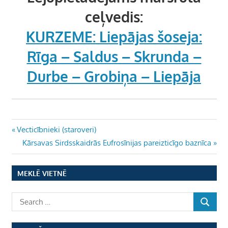
ceļvedis:
KURZEME:
Liepājas šoseja:
Rīga – Saldus – Skrunda –
Durbe – Grobiņa – Liepāja
Ziņu
Previous
Vecticībnieki (staroveri)
Post:
Next
Kārsavas Sirdsskaidrās Eufrosīnijas pareizticīgo baznīca
izvēlne
Post:
MEKLĒ VIETNĒ