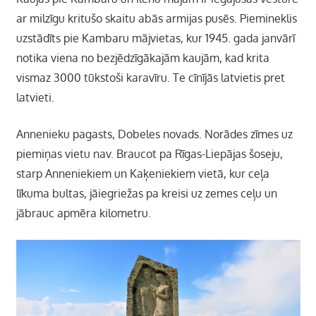
ar milzīgu kritušo skaitu abās armijas pusēs. Piemineklis
uzstādīts pie Kambaru mājvietas, kur 1945. gada janvārī
notika viena no bezjēdzīgākajām kaujām, kad krita
vismaz 3000 tūkstoši karavīru. Te cīnījās latvietis pret
latvieti.
Annenieku pagasts, Dobeles novads. Norādes zīmes uz
piemiņas vietu nav. Braucot pa Rīgas-Liepājas šoseju,
starp Anneniekiem un Kaķeniekiem vietā, kur ceļa
līkuma bultas, jāiegriežas pa kreisi uz zemes ceļu un
jābrauc apmēra kilometru.