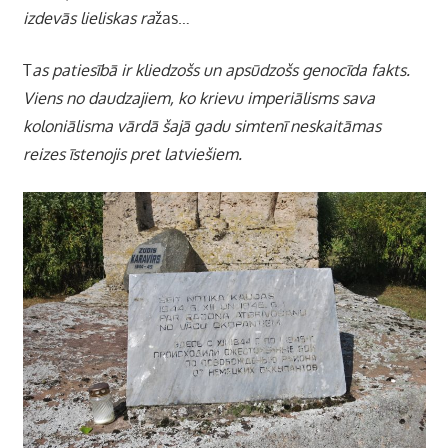
izdevās lieliskas ra
žas…
T
as patiesībā ir kliedzošs un apsūdzošs genocīda fakts.
Viens no daudzajiem, ko krievu imperiālisms sava
koloniālisma vārdā šajā gadu simtenī neskaitāmas
reizes īstenojis pret latviešiem.