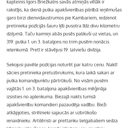
kapteinis Igors Briežkalns savās atmiņās vēlāk ir
rakstījis, ka dienā pulka apakšvienības pilnībā ieņēmušas
garo birzi dienvidaustrumos pie Kambariem, iedzenot
pretinieka pozīcijās šauru ķīli pusotra līdz divu kilometru
dziļumā. Taču kaimiņi abās pusēs palikuši uz vietas, un
319. pulka 1. un 3. bataljons no trim pusēm nonācis
ielenkumā. Pretī ir stāvējusi 19. latviešu divīzija.
Sekojusi pavēle pozīcijas noturēt par katru cenu. Naktī
sācies pretinieka pretuzbrukums, kura laikā sakari ar
pulka komandpunktu pārtrūkuši. No visām pusēm
vajātās 1. un 3. bataljona apakšvienības mēģināja
izsisties no aplenkuma. Biezajā nakts tumsā
apakšvienību komandieri pazaudēja vadību. Bieži
atkāpjoties, strēlnieki sajaucās ar uzbrūkošo
ienaidnieku. Artilēristi ar prettanku lielgabaliem sedza