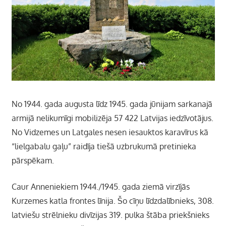
No 1944. gada augusta līdz 1945. gada jūnijam sarkanajā
armijā nelikumīgi mobilizēja 57 422 Latvijas iedzīvotājus.
No Vidzemes un Latgales nesen iesauktos karavīrus kā
“lielgabalu gaļu” raidīja tiešā uzbrukumā pretinieka
pārspēkam.
Caur Anneniekiem 1944./1945. gada ziemā virzījās
Kurzemes katla frontes līnija. Šo cīņu līdzdalībnieks, 308.
latviešu strēlnieku divīzijas 319. pulka štāba priekšnieks