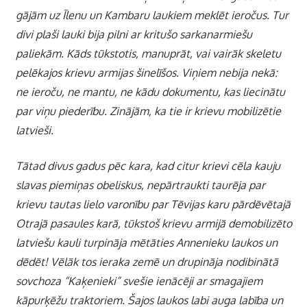
gājām uz Īlenu un Kambaru laukiem meklēt ieročus. Tur
divi plaši lauki bija pilni ar kritušo sarkanarmiešu
paliekām. Kāds tūkstotis, manuprāt, vai vairāk skeletu
pelēkajos krievu armijas šinelīšos. Viņiem nebija nekā:
ne ieroču, ne mantu, ne kādu dokumentu, kas liecinātu
par viņu piederību. Zinājām, ka tie ir krievu mobilizētie
latvieši.
Tātad divus gadus pēc kara, kad citur krievi cēla kauju
slavas piemiņas obeliskus, nepārtraukti taurēja par
krievu tautas lielo varonību par Tēvijas karu pārdēvētajā
Otrajā pasaules karā, tūkstoš krievu armijā demobilizēto
latviešu kauli turpināja mētāties Annenieku laukos un
dēdēt! Vēlāk tos ieraka zemē un drupināja nodibinātā
sovchoza “Kaķenieki” svešie ienācēji ar smagajiem
kāpurķēžu traktoriem. Šajos laukos labi auga labība un