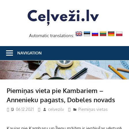
Skip
Ceļvež
to
content
Automatic translations:
NAVIGATION
Piemiņas vieta pie Kambariem –
Annenieku pagasts, Dobeles novads
06.12.2021
celvezilv
Piemiņas vietas
Kaujas pie Kambaru un Īlenu mājām ir iegājušas vēsturē