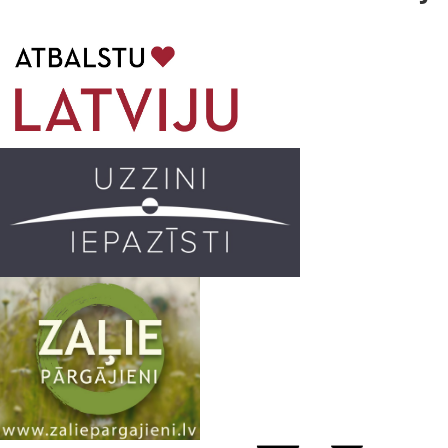
b
a
k
u
o
g
r
b
o
r
e
k
a
C
m
h
a
n
n