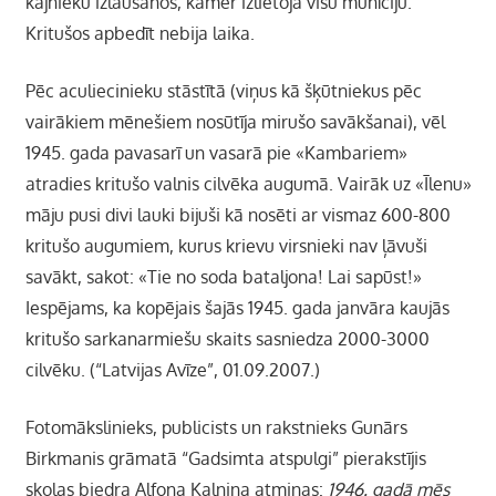
kājnieku izlaušanos, kamēr izlietoja visu munīciju.
Kritušos apbedīt nebija laika.
Pēc aculiecinieku stāstītā (viņus kā šķūtniekus pēc
vairākiem mēnešiem nosūtīja mirušo savākšanai), vēl
1945. gada pavasarī un vasarā pie «Kambariem»
atradies kritušo valnis cilvēka augumā. Vairāk uz «Īlenu»
māju pusi divi lauki bijuši kā nosēti ar vismaz 600-800
kritušo augumiem, kurus krievu virsnieki nav ļāvuši
savākt, sakot: «Tie no soda bataljona! Lai sapūst!»
Iespējams, ka kopējais šajās 1945. gada janvāra kaujās
kritušo sarkanarmiešu skaits sasniedza 2000-3000
cilvēku. (“Latvijas Avīze”, 01.09.2007.)
Fotomākslinieks, publicists un rakstnieks Gunārs
Birkmanis grāmatā “Gadsimta atspulgi” pierakstījis
skolas biedra Alfona Kalniņa atmiņas:
1946. gadā mēs