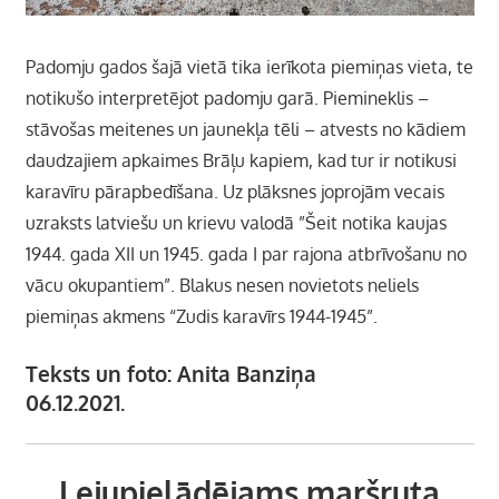
Padomju gados šajā vietā tika ierīkota piemiņas vieta, te
notikušo interpretējot padomju garā. Piemineklis –
stāvošas meitenes un jaunekļa tēli – atvests no kādiem
daudzajiem apkaimes Brāļu kapiem, kad tur ir notikusi
karavīru pārapbedīšana. Uz plāksnes joprojām vecais
uzraksts latviešu un krievu valodā ”Šeit notika kaujas
1944. gada XII un 1945. gada I par rajona atbrīvošanu no
vācu okupantiem”. Blakus nesen novietots neliels
piemiņas akmens “Zudis karavīrs 1944-1945”.
Teksts un foto: Anita Banziņa
06.12.2021.
Lejupielādējams maršruta