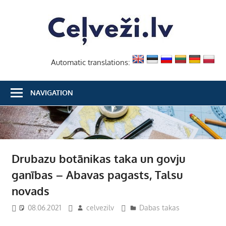
Skip
Ceļvež
to
content
Automatic translations:
NAVIGATION
Drubazu botānikas taka un govju
ganības – Abavas pagasts, Talsu
novads
08.06.2021
celvezilv
Dabas takas