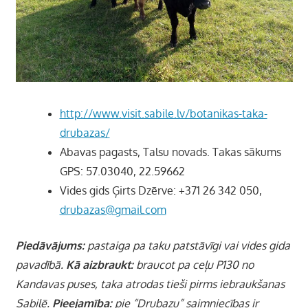
http://www.visit.sabile.lv/botanikas-taka-
drubazas/
Abavas pagasts, Talsu novads. Takas sākums
GPS: 57.03040, 22.59662
Vides gids Ģirts Dzērve: +371 26 342 050,
drubazas@gmail.com
Piedāvājums:
pastaiga pa taku patstāvīgi vai vides gida
pavadībā.
Kā aizbraukt:
braucot pa ceļu P130 no
Kandavas puses, taka atrodas tieši pirms iebraukšanas
Sabilē.
Pieejamība:
pie “Drubazu” saimniecības ir