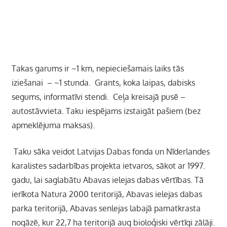
Takas garums ir ~1 km, nepieciešamais laiks tās
iziešanai – ~1 stunda. Grants, koka laipas, dabisks
segums, informatīvi stendi. Ceļa kreisajā pusē
–
autostāvvieta. Taku iespējams izstaigāt pašiem (bez
apmeklējuma maksas).
Taku sāka veidot Latvijas Dabas fonda un Nīderlandes
karalistes sadarbības projekta ietvaros, sākot ar 1997.
gadu, lai saglabātu Abavas ielejas dabas vērtības. Tā
ierīkota Natura 2000 teritorijā, Abavas ielejas dabas
parka teritorijā, Abavas senlejas labajā pamatkrasta
nogāzē, kur 22,7 ha teritorijā aug bioloģiski vērtīgi zālāji.