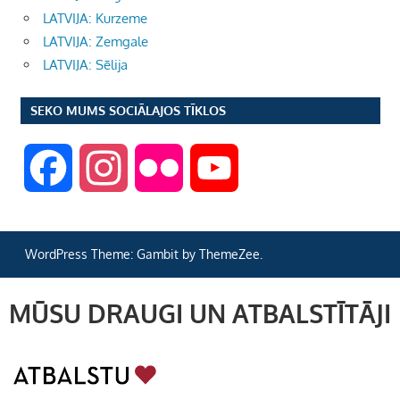
LATVIJA: Kurzeme
LATVIJA: Zemgale
LATVIJA: Sēlija
SEKO MUMS SOCIĀLAJOS TĪKLOS
F
I
F
Y
a
n
l
o
WordPress Theme: Gambit by ThemeZee.
c
s
i
u
MŪSU DRAUGI UN ATBALSTĪTĀJI
e
t
c
T
b
a
k
u