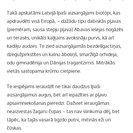
Takā apskatāmi Latvijā īpaši aizsargājami biotopi, kas
apdraudēti visā Eiropā, – dažādu tipu dabiskās pļavas
(piemēram, sausa stepju pļava) Abavas ielejas nogāzēs
un terasēs, unikāls kaļķains avoksnāju purvs, kā arī
kadiķu audzes. Te zied aizsargājamās bezdelīg­actiņas,
dzegužpirkstītes un kalnu āboliņš, smaržīgā orhideja,
odu gimnadēnija un Dānijas tragantzirnis. Mitrākās
vietās sastopama krūmu cietpiene.
Te iespējams ieraudzīt ne tikai daudzus īpaši
aizsargājamus augus, bet arī iepazīties ar pļavu
apsaimniekošanas pieredzi. Dažviet ieraugāmas
neaizvestas žagaru čupas – tas nav slinkuma dēļ, bet
tāpēc, ka tajās vasarā ligzdo putni, mitinās eži un
čūskas.