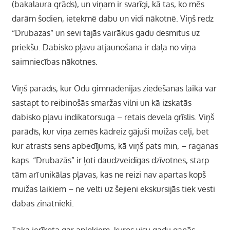
(bakalaura grāds), un viņam ir svarīgi, kā tas, ko mēs
darām šodien, ietekmē dabu un vidi nākotnē. Viņš redz
“Drubazas” un sevi tajās vairākus gadu desmitus uz
priekšu. Dabisko pļavu atjaunošana ir daļa no viņa
saimniecības nākotnes.
Viņš parādīs, kur Odu gimnadēnijas ziedēšanas laikā var
sastapt to reibinošās smaržas vilni un kā izskatās
dabisko pļavu indikatorsuga – retais devela grīslis. Viņš
parādīs, kur viņa zemēs kādreiz gājuši muižas ceļi, bet
kur atrasts sens apbedījums, kā viņš pats min, – raganas
kaps. “Drubazās” ir ļoti daudzveidīgas dzīvotnes, starp
tām arī unikālas pļavas, kas ne reizi nav apartas kopš
muižas laikiem – ne velti uz šejieni ekskursijās tiek vesti
dabas zinātnieki.
Taka ierīkota gar aplokiem, kuros visu gadu ganās