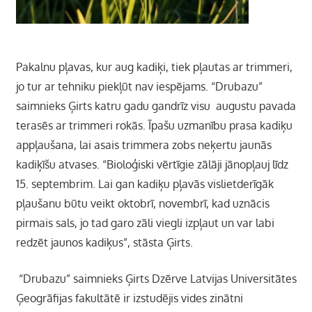
Pakalnu pļavas, kur aug kadiķi, tiek pļautas ar trimmeri,
jo tur ar tehniku piekļūt nav iespējams. “Drubazu”
saimnieks Ģirts katru gadu gandrīz visu augustu pavada
terasēs ar trimmeri rokās. Īpašu uzmanību prasa kadiķu
appļaušana, lai asais trimmera zobs neķertu jaunās
kadiķīšu atvases. “Bioloģiski vērtīgie zālāji jānopļauj līdz
15. septembrim. Lai gan kadiķu pļavās vislietderīgāk
pļaušanu būtu veikt oktobrī, novembrī, kad uznācis
pirmais sals, jo tad garo zāli viegli izpļaut un var labi
redzēt jaunos kadiķus”, stāsta Ģirts.
“Drubazu” saimnieks Ģirts Dzērve Latvijas Universitātes
Ģeogrāfijas fakultātē ir izstudējis vides zinātni