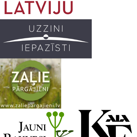
o
g
r
b
o
r
e
k
a
C
m
h
a
n
n
e
l