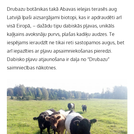
Drubazu botānikas takā Abavas ielejas terasēs aug
Latvijā īpaši aizsargājami biotopi, kas ir apdraudēti arī
visā Eiropā, – dažādu tipu dabiskās pļavas, unikāls
kaļķains avoksnāju purvs, plašas kadiķu audzes. Te
iespējams ieraudzīt ne tikai reti sastopamos augus, bet
arī iepazīties ar pļavu apsaimniekošanas pieredzi.
Dabisko pļavu atjaunošana ir daļa no “Drubazu”
saimniecības nākotnes.