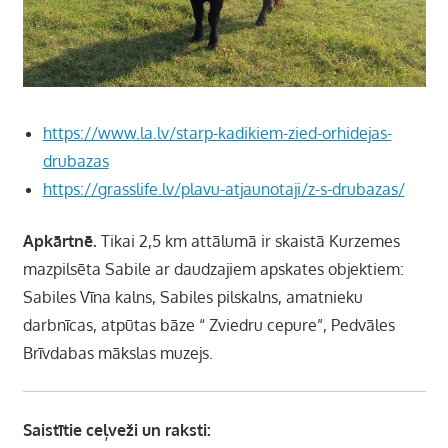
https://www.la.lv/starp-kadikiem-zied-orhidejas-
drubazas
https://grasslife.lv/plavu-atjaunotaji/z-s-drubazas/
Apkārtnē.
Tikai 2,5 km attālumā ir skaistā Kurzemes
mazpilsēta Sabile ar daudzajiem apskates objektiem:
Sabiles Vīna kalns, Sabiles pilskalns, amatnieku
darbnīcas, atpūtas bāze “ Zviedru cepure”, Pedvāles
Brīvdabas mākslas muzejs.
Saistītie ceļveži un raksti: