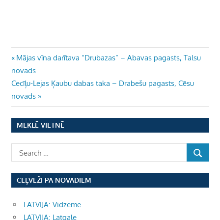
Ziņu
Previous
Mājas vīna darītava “Drubazas” – Abavas pagasts, Talsu
Post:
novads
izvēlne
Next
Cecīļu-Lejas Ķaubu dabas taka – Drabešu pagasts, Cēsu
Post:
novads
MEKLĒ VIETNĒ
CEĻVEŽI PA NOVADIEM
LATVIJA: Vidzeme
LATVIJA: Latgale