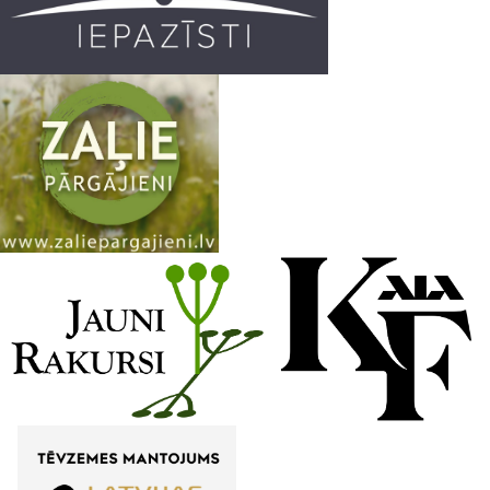
m
h
a
n
n
e
l