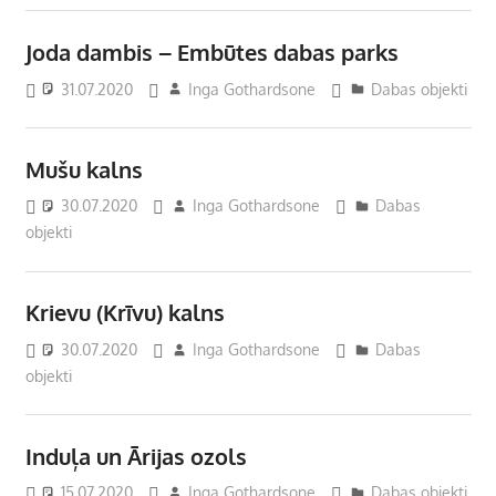
Joda dambis – Embūtes dabas parks
31.07.2020
Inga Gothardsone
Dabas objekti
Mušu kalns
30.07.2020
Inga Gothardsone
Dabas
objekti
Krievu (Krīvu) kalns
30.07.2020
Inga Gothardsone
Dabas
objekti
Induļa un Ārijas ozols
15.07.2020
Inga Gothardsone
Dabas objekti