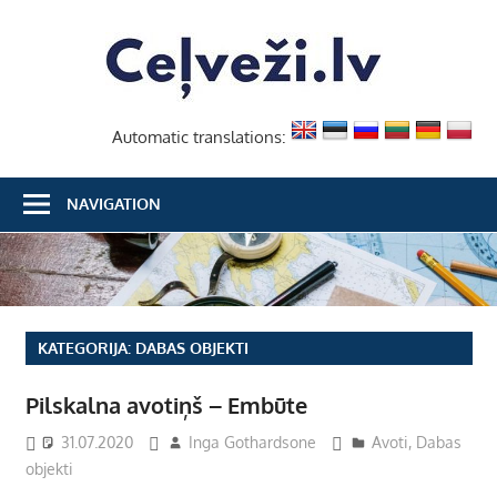
Skip
Ceļvež
to
content
Automatic translations:
NAVIGATION
KATEGORIJA:
DABAS OBJEKTI
Pilskalna avotiņš – Embūte
31.07.2020
Inga Gothardsone
Avoti
,
Dabas
objekti