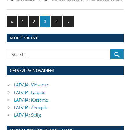
Ziņu
Previous
Next
«
1
2
3
4
»
Posts
Posts
numerācija
MEKLĒ VIETNĒ
pēc
lappusēm
CEĻVEŽI PA NOVADIEM
LATVIJA: Vidzeme
LATVIJA: Latgale
LATVIJA: Kurzeme
LATVIJA: Zemgale
LATVIJA: Sēlija