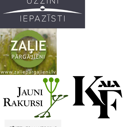
k
a
C
m
h
a
n
n
e
l