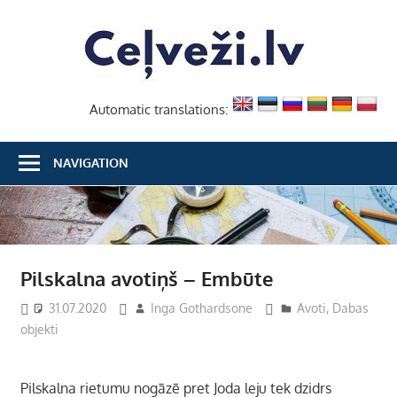
Skip
Ceļvež
to
content
Automatic translations:
NAVIGATION
Pilskalna avotiņš – Embūte
31.07.2020
Inga Gothardsone
Avoti
,
Dabas
objekti
Pilskalna rietumu nogāzē pret Joda leju tek dzidrs