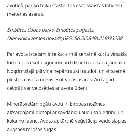
avotiņš, par ko teika stāsta, tās esot skaistās latviešu
meitenes asaras.
Embūtes dabas parks, Embūtes pagasts,
Dienvidkurzemes novads,GPS: 56.5108481,21.8193288
Par avota izcelsmi ir teika: sirmā senatnē kuršu virsaiša
Induļa pils esot nogrimusi un līdz ar to arī kāda jaunava.
Nogrimušajā pilī viņa nepārtraukti raudot, un virszemē
plūstošā avota ūdens esot viņas asaras. Arī tagad
ceļotāji var veldzēties ar avota ūdeni.
Minerālvielām bgāti avoti ir Eiropas nozīmes
aizsargājami biotopi ar savdabīgu augu sabiedrību un
kukaiņu faunu. Avota apkārtnē veģetāciju veido slapjas
augsnes mīlošas sugas.