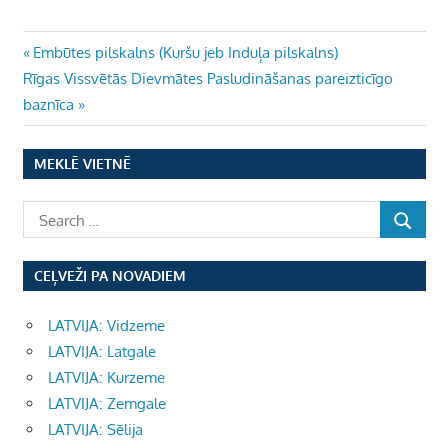
Ziņu
Previous
Embūtes pilskalns (Kuršu jeb Induļa pilskalns)
Next
Post:
Rīgas Vissvētās Dievmātes Pasludināšanas pareizticīgo
izvēlne
Post:
baznīca
MEKLĒ VIETNĒ
CEĻVEŽI PA NOVADIEM
LATVIJA: Vidzeme
LATVIJA: Latgale
LATVIJA: Kurzeme
LATVIJA: Zemgale
LATVIJA: Sēlija