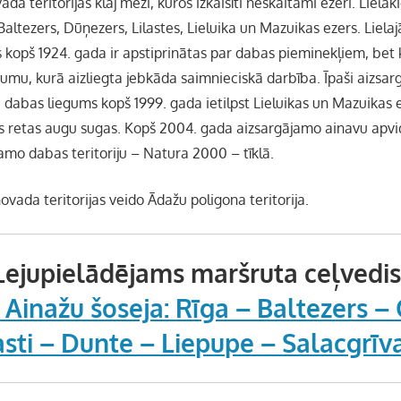
da teritorijas klāj meži, kuros izkaisīti neskaitāmi ezeri. Lielāk
Baltezers, Dūņezers, Lilastes, Lieluika un Mazuikas ezers. Liela
s kopš 1924. gada ir apstiprinātas par dabas pieminekļiem, bet 
gumu, kurā aizliegta jebkāda saimnieciskā darbība. Īpaši aizsa
kā dabas liegums kopš 1999. gada ietilpst Lieluikas un Mazuikas 
as retas augu sugas. Kopš 2004. gada aizsargājamo ainavu apvi
amo dabas teritoriju – Natura 2000 – tīklā.
ovada teritorijas veido Ādažu poligona teritorija.
Lejupielādējams maršruta ceļvedis
Ainažu šoseja: Rīga – Baltezers –
sti – Dunte – Liepupe – Salacgrīva