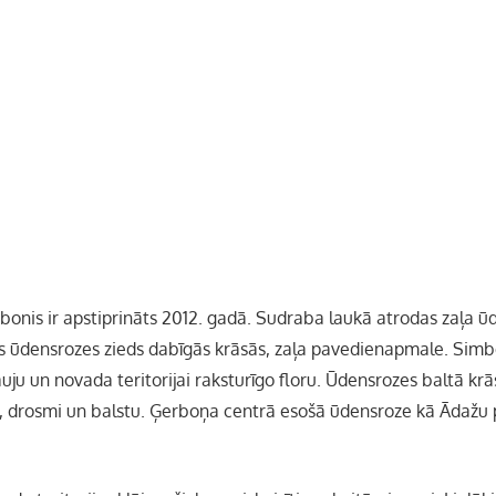
onis ir apstiprināts 2012. gadā. Sudraba laukā atrodas zaļa ū
tās ūdensrozes zieds dabīgās krāsās, zaļa pavedienapmale. Simbo
auju un novada teritorijai raksturīgo floru. Ūdensrozes baltā kr
u, drosmi un balstu. Ģerboņa centrā esošā ūdensroze kā Ādažu 