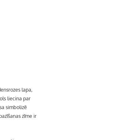
b
a
k
u
o
g
r
b
o
r
e
k
a
C
m
h
densrozes lapa,
a
ls liecina par
āsa simbolizē
n
pazīšanas zīme ir
n