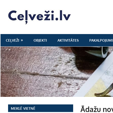
Skip
to
Ceļveži.lv
content
CEĻVEŽI
OBJEKTI
AKTIVITĀTES
PAKALPOJUMI
Ādažu no
MEKLĒ VIETNĒ