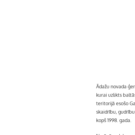
Ādažu novada ģerb
kurai uzlikts bal
teritorijā esošo G
skaidrību, gudrīb
kopš 1998. gada.