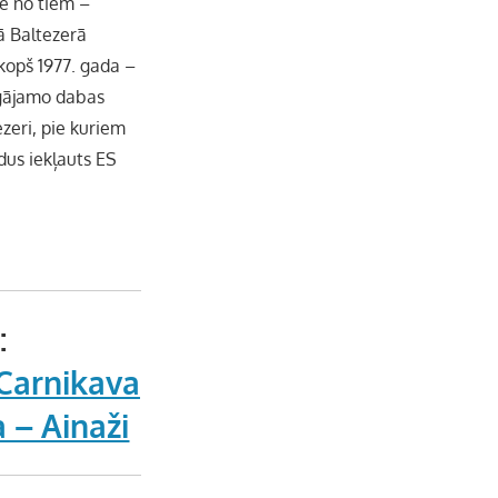
ie no tiem –
e
jā Baltezerā
kopš 1977. gada –
l
rgājamo dabas
ezeri, pie kuriem
dus iekļauts ES
:
 Carnikava
 – Ainaži