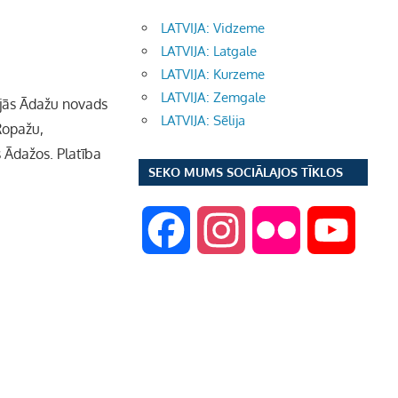
LATVIJA: Vidzeme
LATVIJA: Latgale
LATVIJA: Kurzeme
LATVIJA: Zemgale
nojās Ādažu novads
LATVIJA: Sēlija
Ropažu,
 Ādažos. Platība
SEKO MUMS SOCIĀLAJOS TĪKLOS
F
I
F
Y
a
n
l
o
c
s
i
u
e
t
c
T