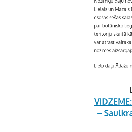
Nozīmīgu daļu nova
Lielais un Mazais 
esošās sešas sala
par botānisko lie
teritoriju skaitā 
var atrast vairāk
nozīmes aizsargāj
Lielu daļu Ādažu n
VIDZEME: 
– Saulkra