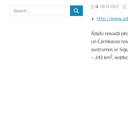
08.01.2022
http://www.ada
Ādažu novadā pēc a
un Carnikavas nov
austrumos ar Sigu
2
– 243 km
, iedzīv