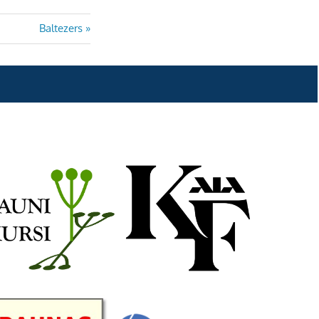
Next
Baltezers
Post: