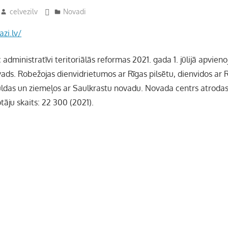
celvezilv
Novadi
zi.lv/
dministratīvi teritoriālās reformas 2021. gada 1. jūlijā apvie
ads. Robežojas dienvidrietumos ar Rīgas pilsētu, dienvidos ar 
ldas un ziemeļos ar Saulkrastu novadu. Novada centrs atrodas
otāju skaits: 22 300 (2021).