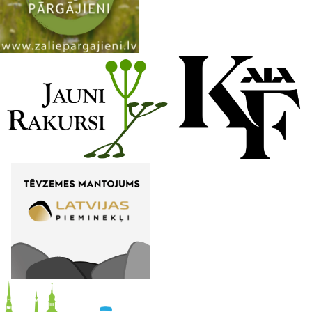
n
n
e
l