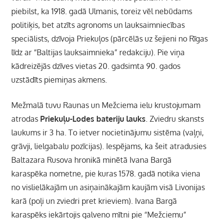
piebilst, ka 1918. gadā Ulmanis, toreiz vēl nebūdams
politiķis, bet atzīts agronoms un lauksaimniecības
speciālists, dzīvoja Priekuļos (pārcēlās uz šejieni no Rīgas
līdz ar “Baltijas lauksaimnieka” redakciju). Pie viņa
kādreizējās dzīves vietas 20. gadsimta 90. gados
uzstādīts piemiņas akmens.
Mežmalā tuvu Raunas un Mežciema ielu krustojumam
atrodas
Priekuļu-Lodes bateriju
lauks
. Zviedru skansts
laukums ir 3 ha. To ietver nocietinājumu sistēma (vaļņi,
grāvji, lielgabalu pozīcijas). Iespējams, ka šeit atradusies
Baltazara Rusova hronikā minētā Ivana Bargā
karaspēka nometne, pie kuras 1578. gadā notika viena
no vislielākajām un asiņainākajām kaujām visā Livonijas
karā (poļi un zviedri pret krieviem). Ivana Bargā
karaspēks iekārtojis galveno mītni pie “Mežciemu”