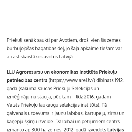
Priekuļi senāk saukti par Avotiem, droši vien šīs zemes
burbuļojošās bagātības dēļ, jo šajā apkaimē tiešām var
atrast skaistākos avotus Latvijā.
LLU Agroresursu un ekonomikas institūta Priekuļu
pētniecības centrs
(https://www.arei.lv/) dibināts 1912.
gadā (sākumā saucās Priekuļu Selekcijas un
izmēģinājumu stacija, pēc tam – līdz 2016. gadam –
Valsts Priekuļu laukaugu selekcijas institūts). Tā
galvenais uzdevums ir jaunu labības, kartupeļu, zirņu un
kaņepju šķirņu izveide. Darbībai un pētījumiem centrs
izmanto ap 300 ha zemes. 2012. gadā izveidots
Latvijas