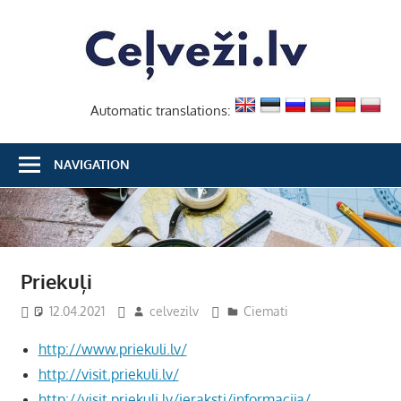
Skip
Ceļvež
to
content
Automatic translations:
NAVIGATION
Priekuļi
12.04.2021
celvezilv
Ciemati
http://www.priekuli.lv/
http://visit.priekuli.lv/
http://visit.priekuli.lv/ieraksti/informacija/