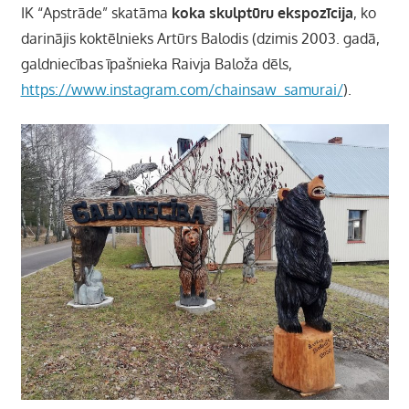
IK “Apstrāde” skatāma
koka skulptūru ekspozīcija
, ko
darinājis koktēlnieks Artūrs Balodis (dzimis 2003. gadā,
galdniecības īpašnieka Raivja Baloža dēls,
https://www.instagram.com/chainsaw_samurai/
).