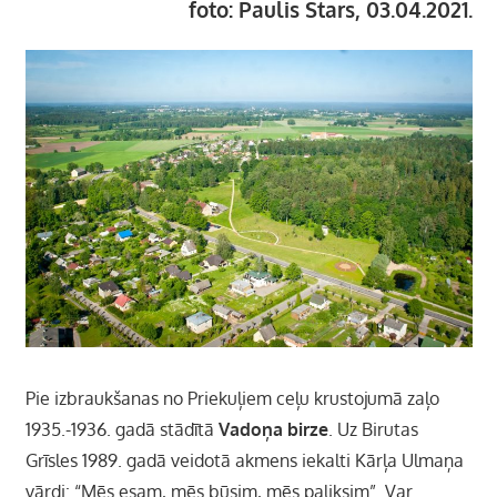
foto: Paulis Stars, 03.04.2021.
Pie izbraukšanas no Priekuļiem ceļu krustojumā zaļo
1935.-1936. gadā stādītā
Vadoņa birze
. Uz Birutas
Grīsles 1989. gadā veidotā akmens iekalti Kārļa Ulmaņa
vārdi: “Mēs esam, mēs būsim, mēs paliksim”. Var