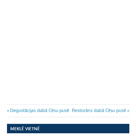
Ziņu
Previous
Next
Degustācijas dabā Cēsu pusē
Restorāns dabā Cēsu pusē
Post:
Post:
izvēlne
MEKLĒ VIETNĒ