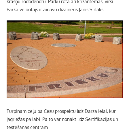
krāšņu rododendru. Parku rotā arī krizantēmas, virši.
Parka veidotājs ir ainavu dizaineris Jānis Sirlaks.
Turpinām ceļu pa Cēsu prospektu līdz Dārza ielai, kur
jāgriežas pa labi. Pa to var nonākt līdz Sertifikācijas un
testēšanas centram.