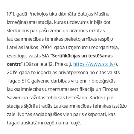
1911. gadā Priekuļos tika dibināta Baltijas Mašīnu
izmēģinājumu stacija, kuras uzdevums ir bijis dot
slēdzienus par pašu zemē un ārzemēs ražotās
lauksaimniecības tehnikas pielietojamības iespēju
Latvijas laukos. 2004. gadā uzņēmumu reorganizēja,
izveidojot valsts SIA “
Sertifikācijas un testēšanas
centrs
” (Dārza iela 12, Priekuļi,
https://www.stc.lv/
),
2019. gadā to iegādājās privātpersona no citas valsts.
Tagad STC galvenie darbības virzieni ir bioloģiskās
lauksaimniecības uzņēmumu sertifikācija un Eiropas
Savienībā ražotās tehnikas testēšana. Kādreiz pie
stacijas šķūnī atradās Lauksaimniecības tehnikas izstāžu
zāle. No tās saglabājušies vien pāris eksponāti, kas
tagad apskatāmi uzņēmuma foajē.