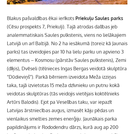
Blakus pašvaldības ēkai ierīkots
Priekuļu Saules parks
(Cēsu prospekts 7, Priekuļi). Tajā atrodas dalības jeb
analemmatiskais Saules pulkstenis, viens no lielākajiem
Latvijā un arī Baltijā. No 2 ha iesākumā (toreiz kā Jaunais
parks) tas izveidojies par 10 ha lielu parku un apvieno 3
elementus – Kosmosu (pārstāv Saules pulkstenis), Zemi
(dīķis), Dvēseli (tēlnieces Ingas Bergas veidotā skulp­tūra
“Dūdieviņš”). Parkā bērniem izveidota Meža izziņas
taka, tajā izvietotas 15 meža dzīvnieku un putnu kokā
veidotas skulptūras (tās veidojis vietējais koktēlnieks
Artūrs Balodis). Ejot pa Veselības taku, var iepazīt
Latvijas ārstniecības augus, izmasēt kāju pēdas un
vienlaikus smelties zemes enerģiju. Jaunākais parka
papildinājums ir Rododendru dārzs, kurā aug ap 200