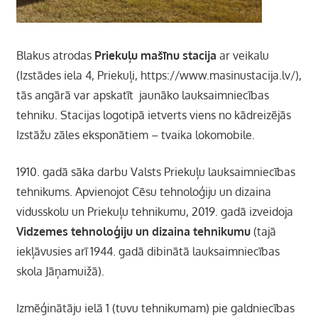
Blakus atrodas
Priekuļu mašīnu stacija
ar veikalu
(Izstādes iela 4, Priekuļi, https://www.masinustacija.lv/),
tās angārā var apskatīt jaunāko lauksaimniecības
tehniku. Stacijas logotipā ietverts viens no kādreizējās
Izstāžu zāles eksponātiem – tvaika lokomobile.
1910. gadā sāka darbu Valsts Priekuļu lauksaimniecības
tehnikums. Apvienojot Cēsu tehnoloģiju un dizaina
vidusskolu un Priekuļu tehnikumu, 2019. gadā izveidoja
Vidzemes tehnoloģiju un dizaina tehnikumu
(tajā
iekļāvusies arī 1944. gadā dibinātā lauksaimniecības
skola Jāņamui­žā).
Izmēģinātāju ielā 1 (tuvu tehnikumam) pie galdniecības