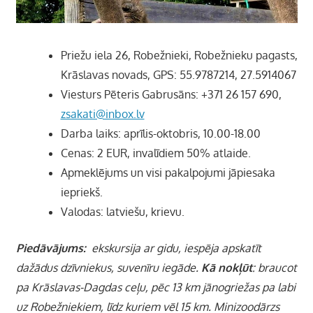
Priežu iela 26, Robežnieki, Robežnieku pagasts,
Krāslavas novads, GPS:
55.9787214, 27.5914067
Viesturs Pēteris Gabrusāns: +371 26 157 690,
zsakati@inbox.lv
Darba laiks: aprīlis-oktobris, 10.00-18.00
Cenas: 2 EUR, invalīdiem 50% atlaide.
Apmeklējums un visi pakalpojumi jāpiesaka
iepriekš.
Valodas: latviešu, krievu.
Piedāvājums:
ekskursija ar gidu, iespēja apskatīt
dažādus dzīvniekus, suvenīru iegāde.
Kā nokļūt
: braucot
pa Krāslavas-Dagdas ceļu, pēc 13 km jānogriežas pa labi
uz Robežniekiem, līdz kuriem vēl 15 km. Minizoodārzs