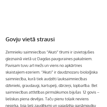
Govju vietā strausi
Zemnieku saimniecības “Akati” tīrumi ir izvietojušies
gleznainā vietā uz Dagdas pauguraines pakalniem.
Pavisam tuvu arī mežs un viens no apkārtnes
skaistajiem ezeriem. “Akati” ir daudznozaru bioloģiska
saimniecība, kurā tiek audzēti lauksaimniecības
dzīvnieki, graudaugi, kartupeļi, dārzeņi, lopbarība. Bet
saimniecības attīstības pirmsākumos bijušas 12 govis –
lieliskas piena devējas. Taču pienu tolaik neviens
nepirka, bija lieli zaudējumi un vajadzēja ganāmpulku