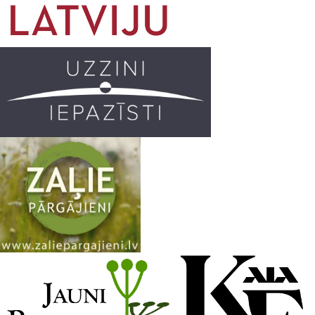
o
g
r
b
o
r
e
k
a
C
m
h
a
n
n
e
l