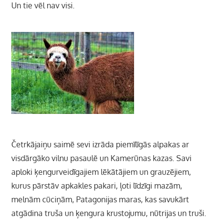
Un tie vēl nav visi.
Četrkājaiņu saimē sevi izrāda piemīlīgās alpakas ar
visdārgāko vilnu pasaulē un Kamerūnas kazas. Savi
aploki ķengurveidīgajiem lēkātājiem un grauzējiem,
kurus pārstāv apkakles pakari, ļoti līdzīgi mazām,
melnām cūciņām, Patagonijas maras, kas savukārt
atgādina truša un ķengura krustojumu, nūtrijas un truši.