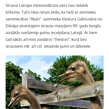
Strausi Latvijas minizoodārzos vairs nav nekāds
brīnums. Taču tikai retais zinās, ka tieši ar zemnieku
saimniecības “Akati” saimnieka Viestura Gabrusāna no
Dānijas atvestajiem strausu mazuļiem 90. gadu beigās
aizsākās svešzemju putnu ieceļošana Latvijā. Ar tiem
tad sākās arī mini zoodārzs “Viesturi”, kurā bez
strausiem mīt arī citi eksotiski putni un dzīvnieki.