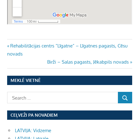
Ziņu
Previous
Rehabilitācijas centrs “Līgatne” – Līgatnes pagasts, Cēsu
Post:
novads
izvēlne
Next
Birži – Salas pagasts, Jēkabpils novads
Post:
MEKLĒ VIETNĒ
CEĻVEŽI PA NOVADIEM
LATVIJA: Vidzeme
LATVIJA: Latgale