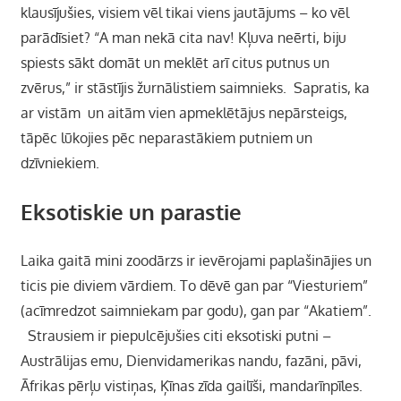
klausījušies, visiem vēl tikai viens jautājums – ko vēl
parādīsiet?
“A man nekā cita nav! Kļuva neērti, biju
spiests sākt domāt un meklēt arī citus putnus un
zvērus,” ir stāstījis žurnālistiem saimnieks. Sapratis, ka
ar vistām un aitām vien apmeklētājus nepārsteigs,
tāpēc lūkojies pēc neparastākiem putniem un
dzīvniekiem.
Eksotiskie un parastie
Laika gaitā mini zoodārzs ir ievērojami paplašinājies un
ticis pie diviem vārdiem. To dēvē gan par “Viesturiem”
(acīmredzot saimniekam par godu), gan par “Akatiem”.
Strausiem ir piepulcējušies citi eksotiski putni –
Austrālijas emu, Dienvidamerikas nandu, fazāni, pāvi,
Āfrikas pērļu vistiņas, Ķīnas zīda gailīši, mandarīnpīles.