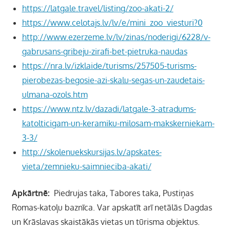
https://latgale.travel/listing/zoo-akati-2/
https://www.celotajs.lv/lv/e/mini_zoo_viesturi?0
http://www.ezerzeme.lv/lv/zinas/noderigi/6228/v-
gabrusans-gribeju-zirafi-bet-pietruka-naudas
https://nra.lv/izklaide/turisms/257505-turisms-
pierobezas-begosie-azi-skalu-segas-un-zaudetais-
ulmana-ozols.htm
https://www.ntz.lv/dazadi/latgale-3-atradums-
katolticigam-un-keramiku-milosam-makskerniekam-
3-3/
http://skolenuekskursijas.lv/apskates-
vieta/zemnieku-saimnieciba-akati/
Apkārtnē:
Piedrujas taka, Tabores taka, Pustiņas
Romas-katoļu baznīca. Var apskatīt arī netālās Dagdas
un Krāslavas skaistākās vietas un tūrisma objektus.