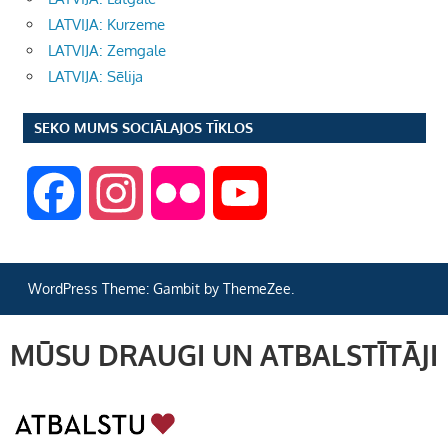
LATVIJA: Kurzeme
LATVIJA: Zemgale
LATVIJA: Sēlija
SEKO MUMS SOCIĀLAJOS TĪKLOS
F
I
F
Y
a
n
l
o
WordPress Theme: Gambit by ThemeZee.
c
s
i
u
MŪSU DRAUGI UN ATBALSTĪTĀJI
e
t
c
T
b
a
k
u