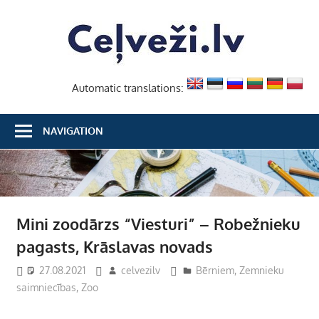
Skip
Ceļvež
to
content
Automatic translations:
NAVIGATION
Mini zoodārzs “Viesturi” – Robežnieku
pagasts, Krāslavas novads
27.08.2021
celvezilv
Bērniem
,
Zemnieku
saimniecības
,
Zoo