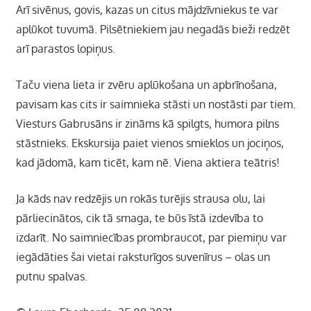
Arī sivēnus, govis, kazas un citus mājdzīvniekus te var
aplūkot tuvumā. Pilsētniekiem jau negadās bieži redzēt
arī parastos lopiņus.
Ta
č
u viena lieta ir zvēru aplūkošana un apbrīnošana,
pavisam kas cits ir saimnieka stāsti un nostāsti par tiem.
Viesturs Gabrusāns ir zināms kā spilgts, humora pilns
stāstnieks. Ekskursija paiet vienos smieklos un jociņos,
kad jādomā, kam ticēt, kam nē. Viena aktiera teātris!
Ja kāds nav redzējis un rokās turējis strausa olu, lai
pārliecinātos, cik tā smaga, te būs īstā izdevība to
izdarīt. No saimniecības prombraucot, par piemiņu var
iegādāties šai vietai raksturīgos suvenīrus – olas un
putnu spalvas.