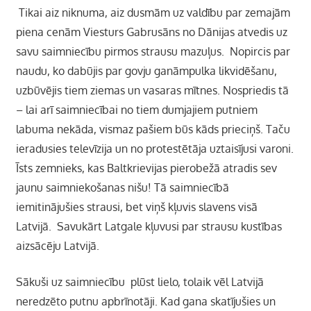
Tikai aiz niknuma, aiz dusmām uz valdību par zemajām
piena cenām Viesturs Gabrusāns no Dānijas atvedis uz
savu saimniecību pirmos strausu mazuļus. Nopircis par
naudu, ko dabūjis par govju ganāmpulka likvidēšanu,
uzbūvējis tiem ziemas un vasaras mītnes. Nospriedis tā
– lai arī saimniecībai no tiem dumjajiem putniem
labuma nekāda, vismaz pašiem būs kāds prieciņš. Taču
ieradusies televīzija un no protestētāja uztaisījusi varoni.
Īsts zemnieks, kas Baltkrievijas pierobežā atradis sev
jaunu saimniekošanas nišu! Tā saimniecībā
iemitinājušies strausi, bet viņš kļuvis slavens visā
Latvijā. Savukārt Latgale kļuvusi par strausu kustības
aizsācēju Latvijā.
Sākuši uz saimniecību plūst lielo, tolaik vēl Latvijā
neredzēto putnu apbrīnotāji. Kad gana skatījušies un