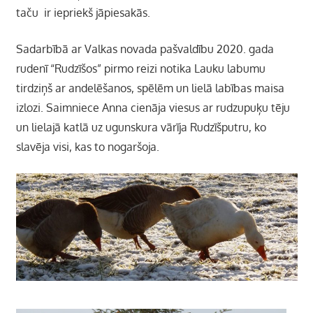
taču ir iepriekš jāpiesakās.
Sadarbībā ar Valkas novada pašvaldību 2020. gada
rudenī “Rudzīšos” pirmo reizi notika Lauku labumu
tirdziņš ar andelēšanos, spēlēm un lielā labības maisa
izlozi. Saimniece Anna cienāja viesus ar rudzupuķu tēju
un lielajā katlā uz ugunskura vārīja Rudzīšputru, ko
slavēja visi, kas to nogaršoja.