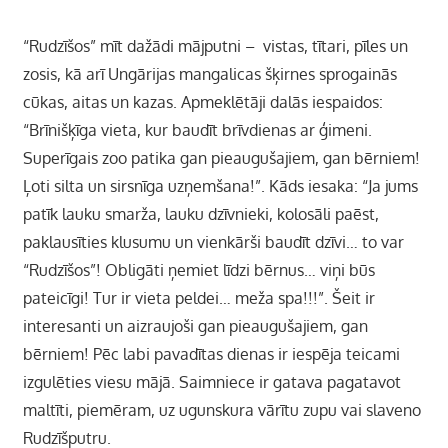
“Rudzīšos” mīt dažādi mājputni – vistas, tītari, pīles un
zosis, kā arī Ungārijas mangalicas šķirnes sprogainās
cūkas, aitas un kazas. Apmeklētāji dalās iespaidos:
“Brīnišķīga vieta, kur baudīt brīvdienas ar ģimeni.
Superīgais zoo patika gan pieaugušajiem, gan bērniem!
Ļoti silta un sirsnīga uzņemšana!”. Kāds iesaka: “Ja jums
patīk lauku smarža, lauku dzīvnieki, kolosāli paēst,
paklausīties klusumu un vienkārši baudīt dzīvi… to var
“Rudzīšos”! Obligāti ņemiet līdzi bērnus… viņi būs
pateicīgi! Tur ir vieta peldei… meža spa!!!”. Šeit ir
interesanti un aizraujoši gan pieaugušajiem, gan
bērniem! Pēc labi pavadītas dienas ir iespēja teicami
izgulēties viesu mājā.
Saimniece ir gatava pagatavot
maltīti, piemēram, uz ugunskura vārītu zupu vai slaveno
Rudzīšputru.