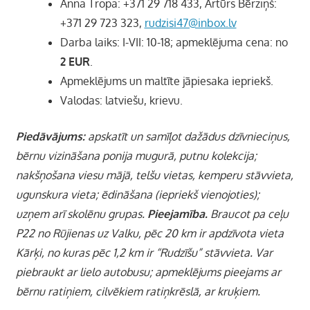
Anna Tropa: +371 29 718 433, Artūrs Bērziņš:
+371 29 723 323,
rudzisi47@inbox.lv
Darba laiks: I-VII: 10-18; apmeklējuma cena: no
2 EUR
.
Apmeklējums un maltīte jāpiesaka iepriekš.
Valodas: latviešu, krievu.
Piedāvājums:
apskatīt un samīļot dažādus dzīvnieciņus,
bērnu vizināšana ponija mugurā, putnu kolekcija;
nakšņošana
viesu mājā
, telšu vietas, kemperu stāvvieta,
ugunskura vieta; ēdināšana (iepriekš vienojoties);
uzņem arī skolēnu grupas.
Pieejamība.
Braucot pa ceļu
P22 no Rūjienas uz Valku, pēc 20 km ir apdzīvota vieta
Kārķi, no kuras pēc 1,2 km ir “Rudzīšu”
stāvvieta. Var
piebraukt ar lielo autobusu; apmeklējums pieejams ar
bērnu ratiņiem, cilvēkiem ratiņkrēslā, ar kruķiem.