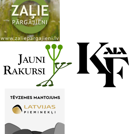
a
n
n
e
l