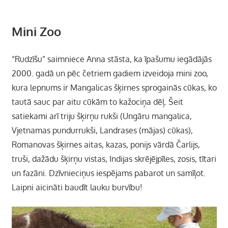
Mini Zoo
“Rudzīšu” saimniece Anna stāsta, ka īpašumu iegādājās
2000. gadā un pēc četriem gadiem izveidoja mini zoo,
kura lepnums ir Mangalicas šķirnes sprogainās cūkas, ko
tautā sauc par aitu cūkām to kažociņa dēļ. Šeit
satiekami arī triju šķirņu rukši (Ungāru mangalica,
Vjetnamas pundurrukši, Landrases (mājas) cūkas),
Romanovas šķirnes aitas, kazas, ponijs vārdā Čarlijs,
truši, dažādu šķirņu vistas, Indijas skrējējpīles, zosis, tītari
un fazāni. Dzīvnieciņus iespējams pabarot un samīļot.
Laipni aicināti baudīt lauku burvību!