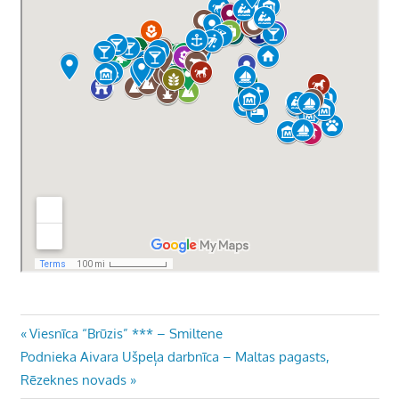
Ziņu
Previous
Viesnīca “Brūzis” *** – Smiltene
Next
Post:
Podnieka Aivara Ušpeļa darbnīca – Maltas pagasts,
izvēlne
Post:
Rēzeknes novads