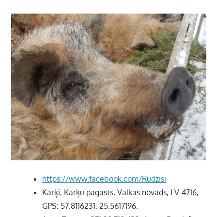
https://www.facebook.com/Rudzisi
Kārķi, Kārķu pagasts, Valkas novads, LV-4716,
GPS: 57.8116231, 25.5617196.