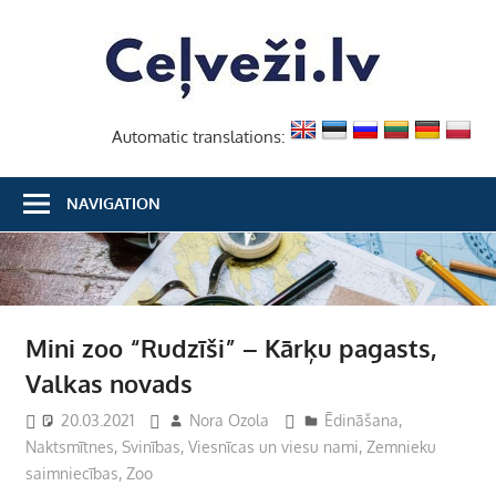
Skip
Ceļvež
to
content
Automatic translations:
NAVIGATION
Mini zoo “Rudzīši” – Kārķu pagasts,
Valkas novads
20.03.2021
Nora Ozola
Ēdināšana
,
Naktsmītnes
,
Svinības
,
Viesnīcas un viesu nami
,
Zemnieku
saimniecības
,
Zoo