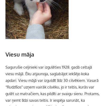
Viesu māja
Sagurušie ceļinieki var izgulēties 1928. gadā celtajā
viesu mājā. Ēku atjaunoja, saglabājot iekšējo koka
apdari. Viesu mājā var izguldīt līdz 30 cilvēkiem. Vasarā
“Rudzīšos” uzņem vairāk cilvēku, jo ir teltis, kurās var
gulēt uz matračiem, kas pildīti ar svaigu sienu. Protams,
var ņemt līdzi savas teltis. Ir iespēja sarunāt, ka