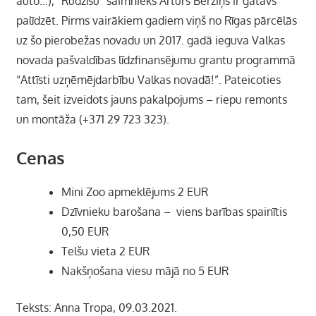
auto…), “Rudzīšu” saimnieks Artūrs Bērziņš ir gatavs
palīdzēt. Pirms vairākiem gadiem viņš no Rīgas pārcēlās
uz šo pierobežas novadu un 2017. gadā ieguva Valkas
novada pašvaldības līdzfinansējumu grantu programmā
“Attīsti uzņēmējdarbību Valkas novadā!”. Pateicoties
tam, šeit izveidots jauns pakalpojums – riepu remonts
un montāža (+371 29 723 323).
Cenas
Mini Zoo apmeklējums 2 EUR
Dzīvnieku barošana – viens barības spainītis
0,50 EUR
Telšu vieta 2 EUR
Nakšņošana viesu mājā no 5 EUR
Teksts: Anna Tropa, 09.03.2021.