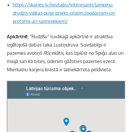
https://skaties.lv/beztabu/interesanti/lampinu-
drudzis-valkas-puse-prieks-citiem-zoodarzam-un-
protams-ari-saimniekiem/
Apkārtnē:
“Rudzīšu” tuvākajā apkārtnē ir atraktīva
izglītojošā dabas taka
Lustiņdruva
. Savdabīgs ir
pazemes avotiņš
Rūceklītis
, kas izplūst no Spiģu alas un
maijā san kā bites, ūdenim gāžoties pazemes ezerā.
Mierkalnu karjera krastā ir labiekārtota peldvieta.