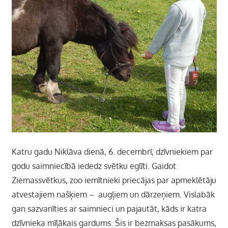
Katru gadu Niklāva dienā, 6. decembrī, dzīvniekiem par
godu saimniecībā iededz svētku eglīti. Gaidot
Ziemassvētkus, zoo iemītnieki priecājas par apmeklētāju
atvestajiem našķiem – augļiem un dārzeņiem. Vislabāk
gan sazvanīties ar saimnieci un pajautāt, kāds ir katra
dzīvnieka mīļākais gardums. Šis ir bezmaksas pasākums,