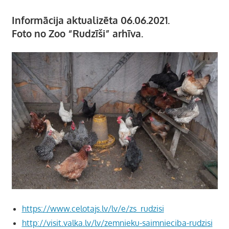
Informācija aktualizēta 06.06.2021.
Foto no Zoo “Rudzīši” arhīva.
https://www.celotajs.lv/lv/e/zs_rudzisi
http://visit.valka.lv/lv/zemnieku-saimnieciba-rudzisi