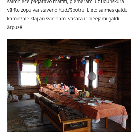
saimniece pagatavo maltīti, piemēram, uz ugunskura
vārītu zupu vai slaveno Rudzīšputru. Lielo saimes galdu
kamīnzālē klāj arī svinībām, vasarā ir pieejami galdi
ārpusē.