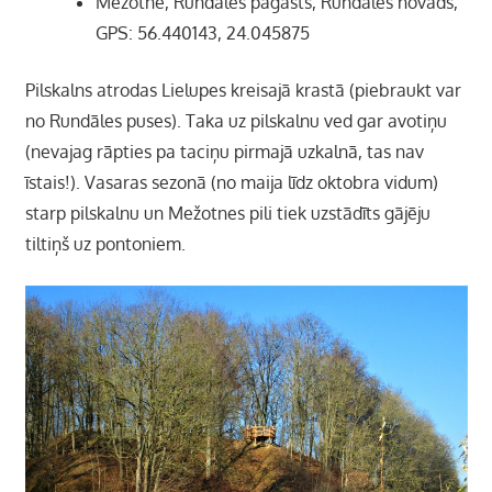
Mežotne, Rundāles pagasts, Rundāles novads,
GPS: 56.440143, 24.045875
Pilskalns atrodas Lielupes kreisajā krastā (piebraukt var
no Rundāles puses). Taka uz pilskalnu ved gar avotiņu
(nevajag rāpties pa taciņu pirmajā uzkalnā, tas nav
īstais!). Vasaras sezonā (no maija līdz oktobra vidum)
starp pilskalnu un Mežotnes pili tiek uzstādīts gājēju
tiltiņš uz pontoniem.