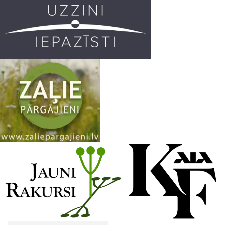
k
a
C
m
h
a
n
n
e
l