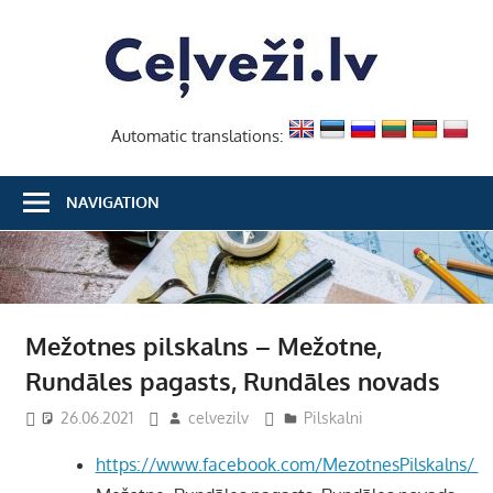
Skip
Ceļvež
to
content
Automatic translations:
NAVIGATION
Mežotnes pilskalns – Mežotne,
Rundāles pagasts, Rundāles novads
26.06.2021
celvezilv
Pilskalni
https://www.facebook.com/MezotnesPilskalns/