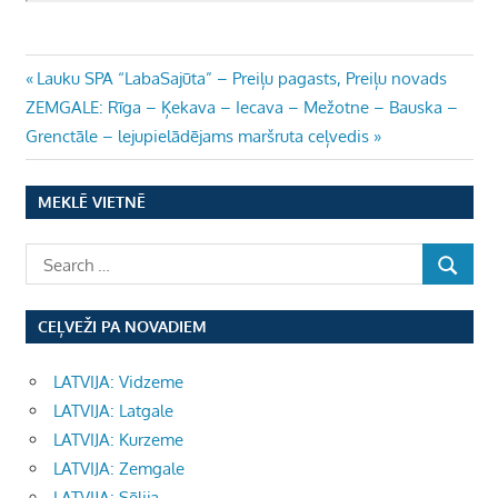
Ziņu
Previous
Lauku SPA “LabaSajūta” – Preiļu pagasts, Preiļu novads
Next
Post:
ZEMGALE: Rīga – Ķekava – Iecava – Mežotne – Bauska –
izvēlne
Post:
Grenctāle – lejupielādējams maršruta ceļvedis
MEKLĒ VIETNĒ
CEĻVEŽI PA NOVADIEM
LATVIJA: Vidzeme
LATVIJA: Latgale
LATVIJA: Kurzeme
LATVIJA: Zemgale
LATVIJA: Sēlija