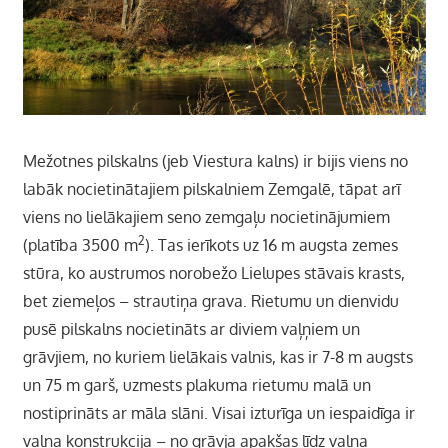
Mežotnes pilskalns (jeb Viestura kalns) ir bijis viens no
labāk nocietinātajiem pilskalniem Zemgalē, tāpat arī
viens no lielākajiem seno zemgaļu nocietinājumiem
2
(platība 3500 m
).
Tas ierīkots uz 16 m augsta zemes
stūra, ko austrumos norobežo Lielupes stāvais krasts,
bet ziemeļos – strautiņa grava. Rietumu un dienvidu
pusē pilskalns nocietināts ar diviem vaļņiem un
grāvjiem, no kuriem lielākais valnis, kas ir 7-8 m augsts
un 75 m garš, uzmests plakuma rietumu malā un
nostiprināts ar māla slāni. Visai izturīga un iespaidīga ir
vaļņa konstrukcija – no grāvja apakšas līdz vaļņa