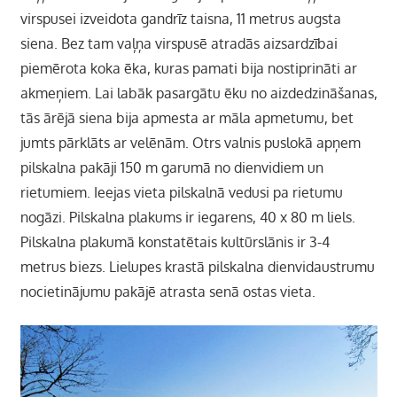
virspusei izveidota gandrīz taisna, 11 metrus augsta
siena. Bez tam vaļņa virspusē atradās aizsardzībai
piemērota koka ēka, kuras pamati bija nostiprināti ar
akmeņiem. Lai labāk pasargātu ēku no aizdedzināšanas,
tās ārējā siena bija apmesta ar māla apmetumu, bet
jumts pārklāts ar velēnām.
Otrs valnis puslokā apņem
pilskalna pakāji 150 m garumā no dienvidiem un
rietumiem. Ieejas vieta pilskalnā vedusi pa rietumu
nogāzi.
Pilskalna plakums ir iegarens, 40 x 80 m liels.
Pilskalna plakumā konstatētais kultūrslānis ir 3-4
metrus biezs.
Lielupes krastā pilskalna dienvidaustrumu
nocietinājumu pakājē atrasta senā ostas vieta.