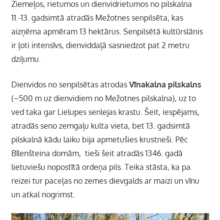
Ziemeļos, rietumos un dienvidrietumos no pilskalna
11.-13. gadsimtā atradās Mežotnes senpilsēta, kas
aizņēma apmēram 13 hektārus. Senpilsētā kultūrslānis
ir ļoti intensīvs, dienviddaļā sasniedzot pat 2 metru
dziļumu.
Dienvidos no senpilsētas atrodas
Vīnakalna pilskalns
(~500 m uz dienvidiem no Mežotnes pilskalna), uz to
ved taka gar Lielupes senlejas krastu. Šeit, iespējams,
atradās seno zemgaļu kulta vieta, bet 13. gadsimtā
pilskalnā kādu laiku bija apmetušies krustneši. Pēc
Bīlenšteina domām, tieši šeit atradās 1346. gadā
lietuviešu nopostītā ordeņa pils. Teika stāsta, ka pa
reizei tur paceļas no zemes dievgalds ar maizi un vīnu
un atkal nogrimst.