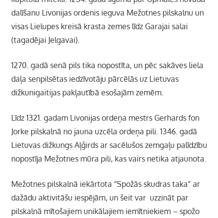
dalīšanu Livonijas ordenis ieguva Mežotnes pilskalnu un
visas Lielupes kreisā krasta zemes līdz Garajai salai
(tagadējai Jelgavai).
1270. gadā senā pils tika nopostīta, un pēc sakāves liela
daļa senpilsētas iedzīvotāju pārcēlās uz Lietuvas
dižkunigaitijas pakļautībā esošajām zemēm.
Līdz 1321. gadam Livonijas ordeņa mestrs Gerhards fon
Jorke pilskalnā no jauna uzcēla ordeņa pili. 1346. gadā
Lietuvas dižkungs Aļģirds ar sacēlušos zemgaļu palīdzību
nopostīja Mežotnes mūra pili, kas vairs netika atjaunota.
Mežotnes pilskalnā iekārtota “Spožās skudras taka” ar
dažādu aktivitāšu iespējām, un šeit var uzzināt par
pilskalnā mītošajiem unikālajiem iemītniekiem – spožo