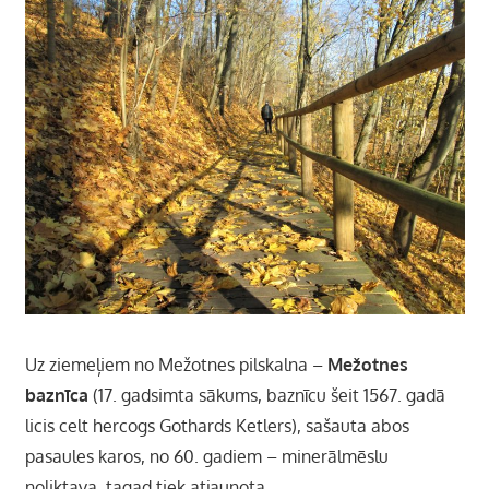
Uz ziemeļiem no Mežotnes pilskalna –
Mežotnes
baznīca
(17. gadsimta sākums, baznīcu šeit 1567. gadā
licis celt hercogs Gothards Ketlers), sašauta abos
pasaules karos, no 60. gadiem – minerālmēslu
noliktava, tagad tiek atjaunota.