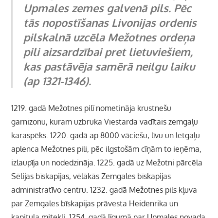
Upmales zemes galvenā pils. Pēc
tās nopostīšanas Livonijas ordenis
pilskalnā uzcēla Mežotnes ordeņa
pili aizsardzībai pret lietuviešiem,
kas pastāvēja samērā neilgu laiku
(ap 1321-1346).
1219. gadā Mežotnes pilī nometināja krustnešu
garnizonu, kuram uzbruka Viestarda vadītais zemgaļu
karaspēks. 1220. gadā ap 8000 vāciešu, līvu un letgaļu
aplenca Mežotnes pili, pēc ilgstošām cīņām to ieņēma,
izlaupīja un nodedzināja. 1225. gadā uz Mežotni pārcēla
Sēlijas bīskapijas, vēlākās Zemgales bīskapijas
administratīvo centru. 1232. gadā Mežotnes pils kļuva
par Zemgales bīskapijas prāvesta Heidenrika un
kapitula mitekli. 1254. gadā līgumā par Upmales novada