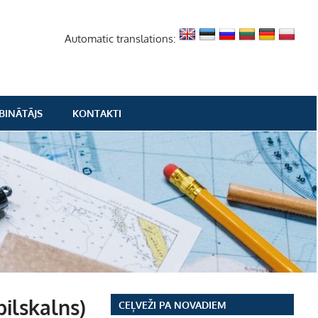
Automatic translations:
BINĀTĀJS
KONTAKTI
pilskalns)
CEĻVEŽI PA NOVADIEM