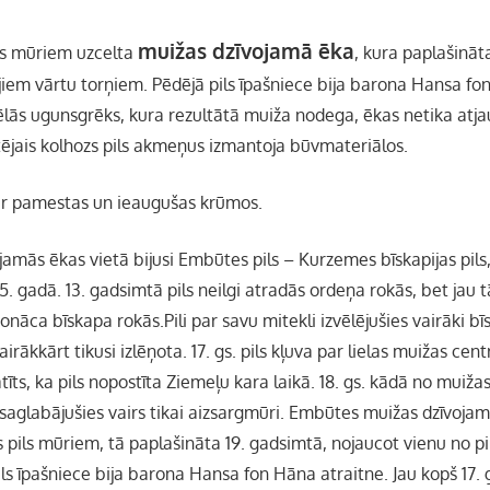
muižas dzīvojamā ēka
ils mūriem uzcelta
, kura paplašināta
jiem vārtu torņiem. Pēdējā pils īpašniece bija barona Hansa fo
cēlās ugunsgrēks, kura rezultātā muiža nodega, ēkas netika atj
tējais kolhozs pils akmeņus izmantoja būvmateriālos.
ir pamestas un ieaugušas krūmos.
ojamās ēkas vietā bijusi Embūtes pils – Kurzemes bīskapijas pils,
65. gadā. 13. gadsimtā pils neilgi atradās ordeņa rokās, bet jau
nonāca bīskapa rokās.Pili par savu mitekli izvēlējušies vairāki bī
airākkārt tikusi izlēņota. 17. gs. pils kļuva par lielas muižas ce
atīts, ka pils nopostīta Ziemeļu kara laikā. 18. gs. kādā no muiža
 saglabājušies vairs tikai aizsargmūri. Embūtes muižas dzīvojam
 pils mūriem, tā paplašināta 19. gadsimtā, nojaucot vienu no pi
ils īpašniece bija barona Hansa fon Hāna atraitne. Jau kopš 17.