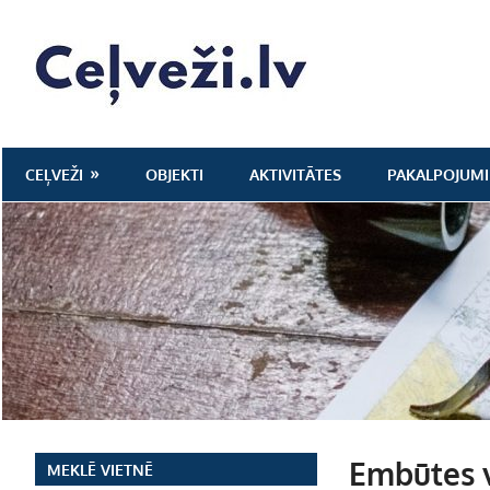
Skip
to
Ceļveži.lv
content
CEĻVEŽI
OBJEKTI
AKTIVITĀTES
PAKALPOJUMI
Embūtes v
MEKLĒ VIETNĒ