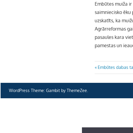
Embūtes muiža ir 
saimniecisko ēku 
uzskatīts, ka muiž
Agrārreformas gai
pasaules kara vie
pamestas un ieau
Ziņu
Previous
Embūtes dabas t
Post:
izvēlne
WordPress Theme: Gambit by ThemeZee.