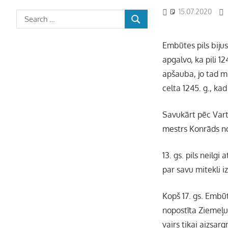
15.07.2020
Embūtes pils bijus
apgalvo, ka pili 1
apšauba, jo tad mi
celta 1245. g., kad
Savukārt pēc Vart
mestrs Konrāds no
13. gs. pils neilgi
par savu mitekli iz
Kopš 17. gs. Embūt
nopostīta Ziemeļu 
vairs tikai aizsarg