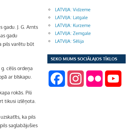
LATVIJA: Vidzeme
LATVIJA: Latgale
LATVIJA: Kurzeme
s gadu. J. G. Arnts
LATVIJA: Zemgale
anas gadu
LATVIJA: Sēlija
a pils varētu būt
SEKO MUMS SOCIĀLAJOS TĪKLOS
g. cēlis ordeņa
opā ar bīskapu.
F
I
F
Y
kapa rokās. Pili
a
n
l
o
t tikusi izlēņota.
c
s
i
u
uzskatīts, ka pils
pils saglabājušies
e
t
c
T