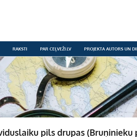
RAKSTI
PAR CEĻVEŽI.LV
PROJEKTA AUTORS UN DI
iduslaiku pils drupas (Bruņinieku 