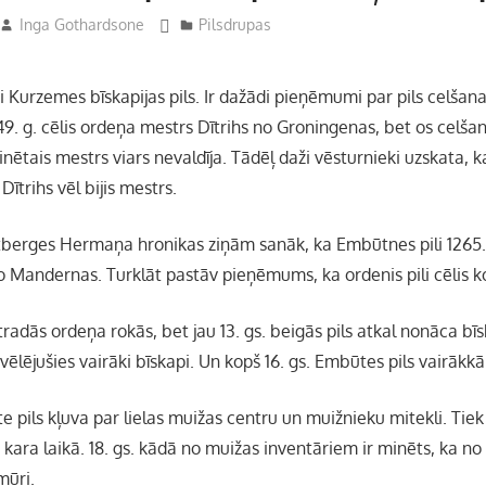
Inga Gothardsone
Pilsdrupas
i Kurzemes bīskapijas pils. Ir dažādi pieņēmumi par pils celšana
249. g. cēlis ordeņa mestrs Dītrihs no Groningenas, bet os celš
nētais mestrs viars nevaldīja. Tādēļ daži vēsturnieki uzskata, k
 Dītrihs vēl bijis mestrs.
berges Hermaņa hronikas ziņām sanāk, ka Embūtnes pili 1265. 
 Mandernas. Turklāt pastāv pieņēmums, ka ordenis pili cēlis k
 atradās ordeņa rokās, bet jau 13. gs. beigās pils atkal nonāca bīs
vēlējušies vairāki bīskapi. Un kopš 16. gs. Embūtes pils vairākkār
e pils kļuva par lielas muižas centru un muižnieku mitekli. Tiek 
kara laikā. 18. gs. kādā no muižas inventāriem ir minēts, ka no 
mūri.