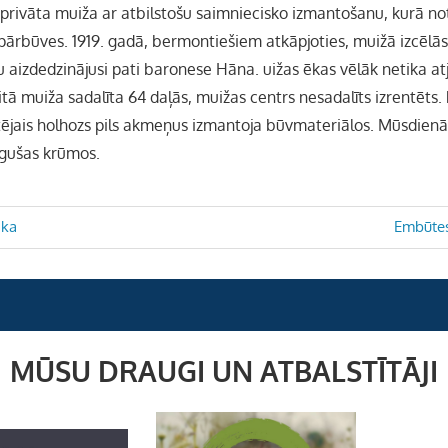
privāta muiža ar atbilstošu saimniecisko izmantošanu, kurā not
pārbūves. 1919. gadā, bermontiešiem atkāpjoties, muižā izcēlā
u aizdedzinājusi pati baronese Hāna. uižas ēkas vēlāk netika at
tā muiža sadalīta 64 daļās, muižas centrs nesadalīts izrentēts.
tējais holhozs pils akmeņus izmantoja būvmateriālos. Mūsdienās
gušas krūmos.
Next
aka
Embūtes
Post:
MŪSU DRAUGI UN ATBALSTĪTĀJI