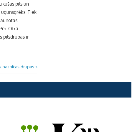
e
ikušas pils un
s ugunsgrēks. Tiek
l
jaunotas.
 Pēc Otrā
 pilsdrupas ir
 baznīcas drupas