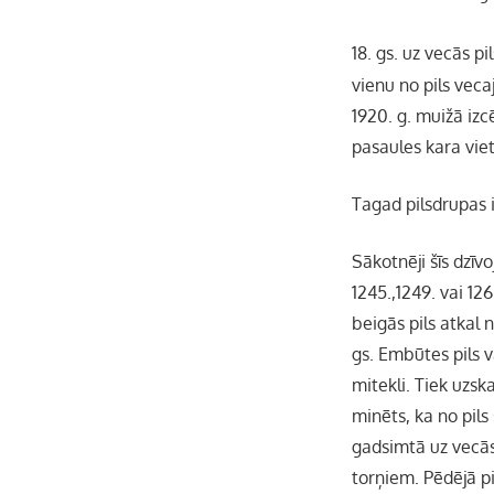
18. gs. uz vecās p
vienu no pils veca
1920. g. muižā iz
pasaules kara vie
Tagad pilsdrupas 
Sākotnēji šīs dzīv
1245.,1249. vai 12
beigās pils atkal 
gs. Embūtes pils v
mitekli. Tiek uzsk
minēts, ka no pils
gadsimtā uz vecās
torņiem. Pēdējā p