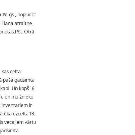
b
a
k
u
 19. gs., nojaucot
n Hāna atraitne.
o
g
r
b
aunotas.Pēc Otrā
o
r
e
k
a
C
 kas celta
m
h
 tā paša gadsimta
skapi. Un kopš 16.
a
ntru un muižnieku
s inventāriem ir
n
ā ēka uzcelta 18.
n
ls vecajiem vārtu
 gadsimta