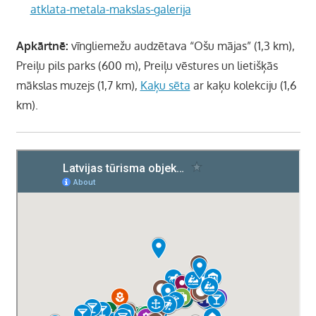
atklata-metala-makslas-galerija
Apkārtnē:
vīngliemežu audzētava “Ošu mājas” (1,3 km),
Preiļu pils parks (600 m), Preiļu vēstures un lietišķās
mākslas muzejs (1,7 km),
Kaķu sēta
ar kaķu kolekciju (1,6
km).