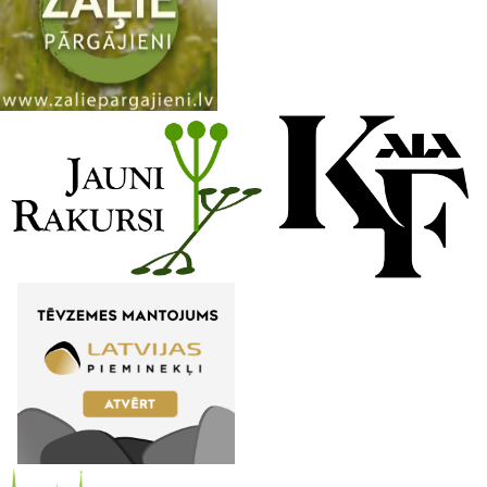
n
n
e
l