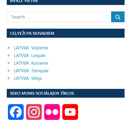
MEKLĒ VIETNĒ
CEĻVEŽI PA NOVADIEM
LATVIJA: Vidzeme
LATVIJA: Latgale
LATVIJA: Kurzeme
LATVIJA: Zemgale
LATVIJA: Sēlija
SEKO MUMS SOCIĀLAJOS TĪKLOS
F
I
F
Y
a
n
l
o