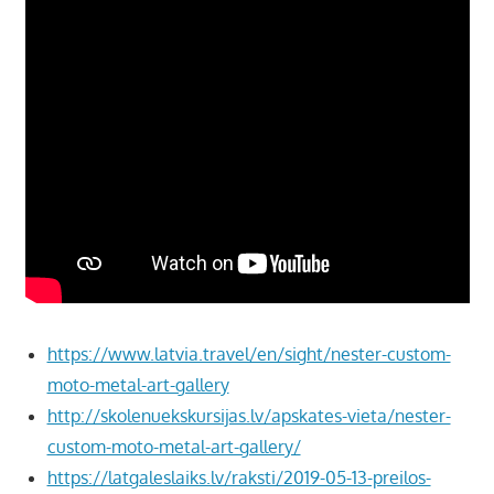
https://www.latvia.travel/en/sight/nester-custom-
moto-metal-art-gallery
http://skolenuekskursijas.lv/apskates-vieta/nester-
custom-moto-metal-art-gallery/
https://latgaleslaiks.lv/raksti/2019-05-13-preilos-