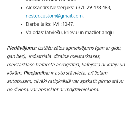
Aleksandrs Nesterjuks: +371 29 478 483,
nester.custom@gmail.com
.
Darba laiks: I-VII: 10-17.
Valodas: latviešu, krievu un mazliet angļu.
Piedāvājums:
i
zstāžu zāles apmeklējums (gan ar gidu,
gan bez), industriālā dizaina meistarklases,
meistarklase trafareta aerogrāfijā, kafejnīca ar kafiju un
kūkām.
Pieejamība:
ir auto stāvvieta, arī lielam
autobusam, cilvēki ratiņkrēslā var apskatīt pirmo stāvu
no diviem, var apmeklēt ar mājdzīvniekiem.