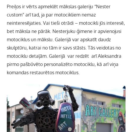
Preiļos ir vērts apmeklēt mākslas galeriju “Nester
custom” arī tad, ja par motocikliem nemaz
neinteresējaties. Vai tieši otrādi – motocikli jūs interesē,
bet māksla ne pārāk. Nesterjuku ģimene ir apvienojusi
motociklus un mākslu. Galerijā var apskatīt daudz
skulptūru, katrai no tām ir savs stāsts. Tās veidotas no
motociklu detaļām. Galerijā var redzēt arī Aleksandra
pirmo pašbūvēto personalizēto motociklu, kā arī viņa
komandas restaurētos motociklus.