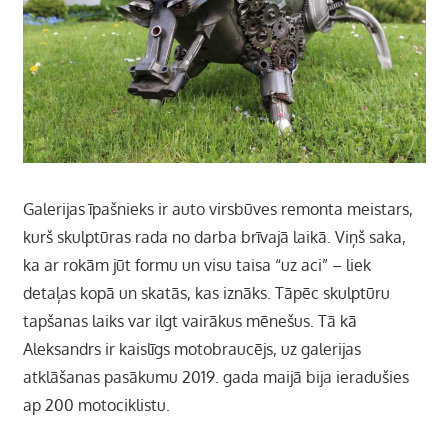
Galerijas īpašnieks ir auto virsbūves remonta meistars,
kurš skulptūras rada no darba brīvajā laikā. Viņš saka,
ka ar rokām jūt formu un visu taisa “uz aci” – liek
detaļas kopā un skatās, kas iznāks. Tāpēc skulptūru
tapšanas laiks var ilgt vairākus mēnešus. Tā kā
Aleksandrs ir kaislīgs motobraucējs, uz galerijas
atklāšanas pasākumu 2019. gada maijā bija ieradušies
ap 200 motociklistu.