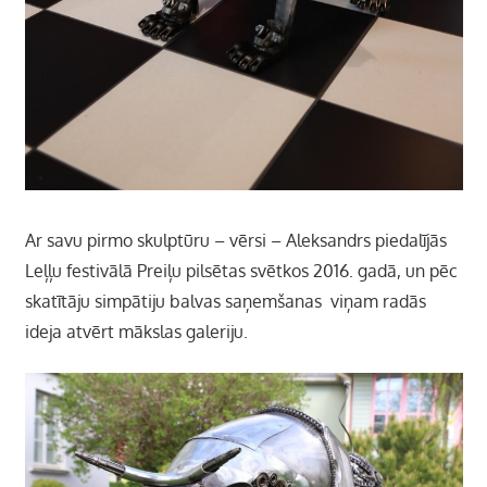
Ar savu pirmo skulptūru – vērsi – Aleksandrs piedalījās
Leļļu festivālā Preiļu pilsētas svētkos 2016. gadā, un pēc
skatītāju simpātiju balvas saņemšanas viņam radās
ideja atvērt mākslas galeriju.