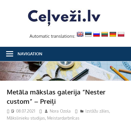
Skip
Ceļvež
to
content
Automatic translations:
NAVIGATION
Metāla mākslas galerija “Nester
custom” – Preiļi
08.07.2021
Nora Ozola
Izstāžu zāles
,
Mākslinieku studijas
,
Meistardarbnīcas