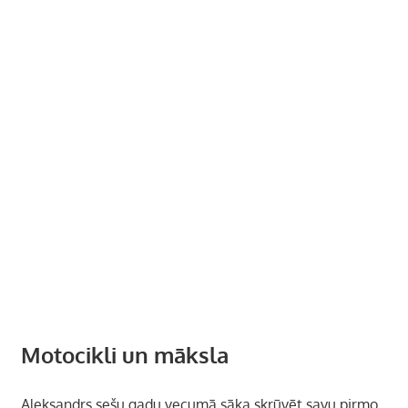
Motocikli un māksla
Aleksandrs sešu gadu vecumā sāka skrūvēt savu pirmo