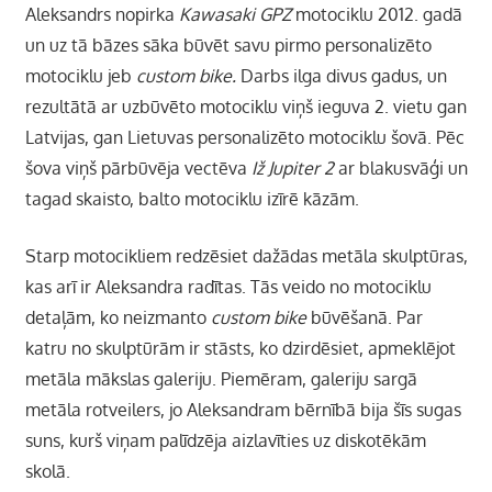
Aleksandrs nopirka
Kawasaki GPZ
motociklu 2012. gadā
un uz tā bāzes sāka būvēt savu pirmo personalizēto
motociklu jeb
custom bike.
Darbs ilga divus gadus, un
rezultātā ar uzbūvēto motociklu viņš ieguva 2. vietu gan
Latvijas, gan Lietuvas personalizēto motociklu šovā. Pēc
šova viņš pārbūvēja vectēva
Iž Jupiter 2
ar blakusvāģi un
tagad skaisto, balto motociklu izīrē kāzām.
Starp motocikliem redzēsiet dažādas metāla skulptūras,
kas arī ir Aleksandra radītas. Tās veido no motociklu
detaļām, ko neizmanto
custom bike
būvēšanā. Par
katru no skulptūrām ir stāsts, ko dzirdēsiet, apmeklējot
metāla mākslas galeriju. Piemēram, galeriju sargā
metāla rotveilers, jo Aleksandram bērnībā bija šīs sugas
suns, kurš viņam palīdzēja aizlavīties uz diskotēkām
skolā.