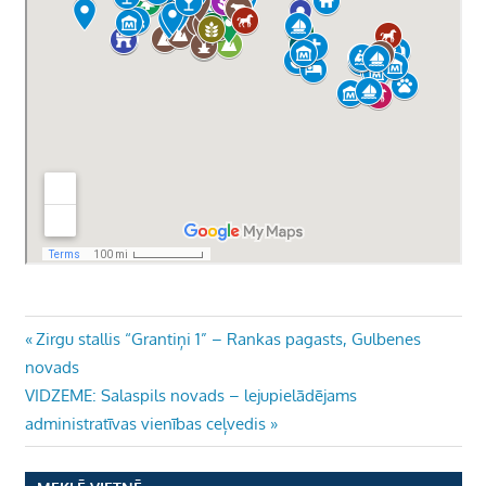
Ziņu
Previous
Zirgu stallis “Grantiņi 1” – Rankas pagasts, Gulbenes
Post:
novads
izvēlne
Next
VIDZEME: Salaspils novads – lejupielādējams
Post:
administratīvas vienības ceļvedis