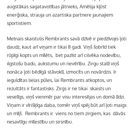
augstākas sagatavotības jātnieks, Amēlija kļūst
enerģiska, strauja un azartiska partnere jaunajiem
sportistiem.
Melnais skaistulis Rembrants savā dzīvē ir piedzīvojis ļoti
daudz, kaut arī viņam ir tikai 8 gadi. Viņš šobrīd tiek
rūpīgi kopts un mīlēts, bet pazīst arī cilvēka nodevību,
ilgstošu badu, aukstumu un nevērību. Zirgu stallī viņš
nonāca ļoti bēdīgā stāvoklī, izmocīts un novārdzis. Ir
ieguldītas lielas pūles, lai Rembrants atkoptos, un
rezultāts ir fantastisks. Zirgs ir ne tikai skaists un
veselīgs, viņš vienmēr par visu interesējas un domā līdzi.
Viņam ir vīrišķīga daba, tomēr viņš spēj būt arī ļoti maigs
un mīļš. Rembrants ir viens no tiem zirgiem, kas dāvās
nesavtīgu mīlestību un sirsnību.