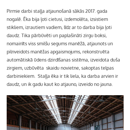
Pirmie darbi staļļa atjaunošanā sākās 2017. gada
nogalē. Ēka bija ļoti cietusi, izdemolēta, izsistiem
stikliem, izrautiem vadiem, līdz ar to darba bija ļoti
daudz. Tika pārbūvēti un paplašināti zirgu boksi,
nomainīts viss smilšu segums manēžā, atjaunots un
pilnveidots manēžas apgaismojums, rekonstruēta
automātiskā ūdens dzirdīšanas sistēma, izveidota duša
zirgiem, uzbūvēta skaidu novietne, sakoptas telpas
darbiniekiem. Staļļa ēka ir tik liela, ka darba arvien ir
daudz, un ik gadu kaut ko atjauno, izveido no jauna.