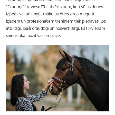
“Grantiņi 1” ir viesmīlīgi atvērts tiem, kuri vēlas doties
izjādēs vai arī apgūt māku turēties zirga mugurā.
Izjādēm un profesionāliem treniņiem tiek piedāvāti ļoti
atbildīgi, īpaši draudzīgi un nosvērti zirgi, kas ikvienam
sniegs tikai pozitīvas emocijas.