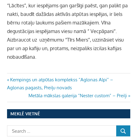
“Lācītes”, kur iespējams gan garšīgi paēst, gan palikt pa
nakti, baudīt dažādas aktīvās atpūtas iespējas, ir liels
bērnu rotaļu laukums pašiem mazākajiem. V
īna
degustācijas iespējamas viesu namā ” Vecpāpani”.
Aizbraucot uz
uzņēmumu “Tīrs Miers”,
uzzināsiet visu
par un ap kafiju un, protams, neizpaliks izcilas kafijas
nobaudīšana.
Ziņu
Previous
Kempings un atpūtas komplekss “Aglonas Alpi” –
Post:
Aglonas pagasts, Preiļu novads
izvēlne
Next
Metāla mākslas galerija “Nester custom” – Preiļi
Post:
MEKLĒ VIETNĒ