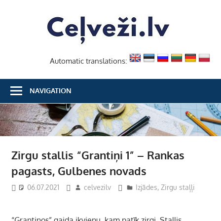
Skip
Ceļvež
to
content
Automatic translations:
NAVIGATION
Zirgu stallis “Grantiņi 1” – Rankas
pagasts, Gulbenes novads
06.07.2021
celvezilv
Izjādes
,
Zirgu staļļi
“Grantiņos” gaida ikvienu, kam patīk zirgi. Stallis