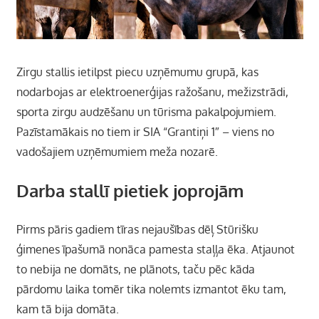
Zirgu stallis ietilpst piecu uzņēmumu grupā, kas
nodarbojas ar elektroenerģijas ražošanu, mežizstrādi,
sporta zirgu audzēšanu un tūrisma pakalpojumiem.
Pazīstamākais no tiem ir SIA “Grantiņi 1″ – viens no
vadošajiem uzņēmumiem meža nozarē.
Darba stallī pietiek joprojām
Pirms pāris gadiem tīras nejaušības dēļ Stūrišku
ģimenes īpašumā nonāca pamesta staļļa ēka. Atjaunot
to nebija ne domāts, ne plānots, taču pēc kāda
pārdomu laika tomēr tika nolemts izmantot ēku tam,
kam tā bija domāta.