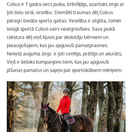
Cubus ir 7 gadus vecs puika, brīnišķīgs, azartisks zirgs ar
ļoti lielu sirdi, sirsnību. Diemžēl traumas dēļ Cubus
pāragri beidza sporta gaitas. Veselība ir atgūta, tomēr
lielajā sportā Cubus vairs neatgriezīsies. Sava jaukā
rakstura dēļ viņš kļuvis par skolotāju bērniem un
pieaugušajiem, kas jau apguvuši pamatprasmes.
Nelielā auguma zirgs ir ļoti centīgs, prātīgs un akurāts,
Viņš ir lielisks kompanjons tiem, kas jau apguvuši
jāšanas pamatus un sapņo par sportiskākiem mērķiem.