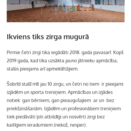
Ikviens tiks zirga mugurā
Pirmie četri zirgi tika iegādāti 2018. gada pavasarī. Kopš
2019.gada, kad tika uzsākta jauno jātnieku apmācība,
stallis pieejams arī apmeklētājiem.
Šobrīd stallī mīt jau 10 zirgu, un četri no tiem ir pieejami
izjādēm un sporta treniņiem. Apmācības un izjādes
notiek gan bērniem, gan pieaugušajiem ar un bez
priekšzināšanām. Izjādēm un profesionāliem treniņiem
tiek piedāvāti ļoti atbildīgi un nosvērti zirgi bez
kaitīgiem ieradumiem (nekož, nesper).