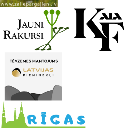
n
e
l