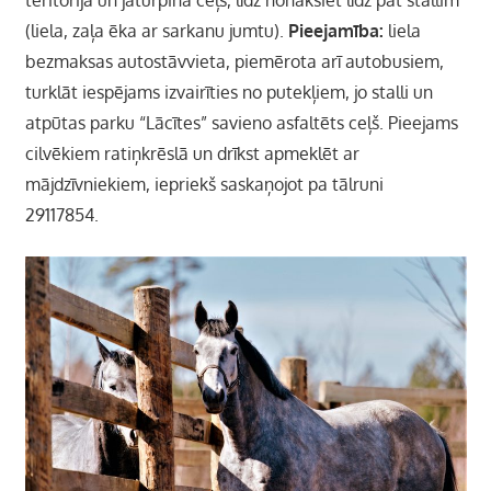
(liela, zaļa ēka ar sarkanu jumtu).
Pieejamība:
liela
bezmaksas autostāvvieta, piemērota arī autobusiem,
turklāt iespējams izvairīties no putekļiem, jo stalli un
atpūtas parku “Lācītes” savieno asfaltēts ceļš. Pieejams
cilvēkiem ratiņkrēslā un drīkst apmeklēt ar
mājdzīvniekiem, iepriekš saskaņojot pa tālruni
29117854.