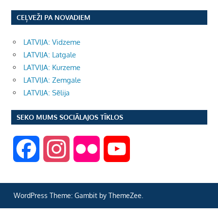
CEĻVEŽI PA NOVADIEM
LATVIJA: Vidzeme
LATVIJA: Latgale
LATVIJA: Kurzeme
LATVIJA: Zemgale
LATVIJA: Sēlija
SEKO MUMS SOCIĀLAJOS TĪKLOS
F
I
F
Y
a
n
l
o
WordPress Theme: Gambit by ThemeZee.
c
s
i
u