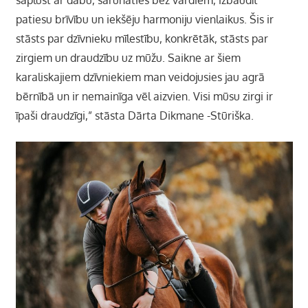
saplūst ar dabu, sarunāties bez vārdiem, izbaudīt
patiesu brīvību un iekšēju harmoniju vienlaikus. Šis ir
stāsts par dzīvnieku mīlestību, konkrētāk, stāsts par
zirgiem un draudzību uz mūžu. Saikne ar šiem
karaliskajiem dzīvniekiem man veidojusies jau agrā
bērnībā un ir nemainīga vēl aizvien. Visi mūsu zirgi ir
īpaši draudzīgi,” stāsta Dārta Dikmane -Stūriška.