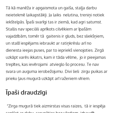
Tā kā manēža ir apgaismota un gaiša, staļļa darbu
neietekmē laikapstākļi. Ja laiks nelutina, treniņi notiek
iekštelpās. Īpaši svarīgi tas ir ziemā, kad agri satumst.
Stallis nav speciāli aprīkots cilvēkiem ar īpašām
vajadzībām, tomēr tā gaitenis ir gluds, bez sliekšņiem,
un stallī iespējams iebraukt ar ratiņkrēslu arī no
dienesta ieejas puses, par to iepriekš vienojoties. Zirgā
uzkāpt varēs ikkatrs, kam ir tāda vēlme, jo ir pieejamas
trepītes, kas ievērojami atvieglo šo procesu. Te nav
svara un auguma ierobežojumu. Divi lieli zirgu puikas ar
prieku ļaus mugurā uzkāpt arī raženiem vīriem.
Īpaši draudzīgi
“Zirga mugurā tiek aizmirstas visas raizes, tā ir iespēja