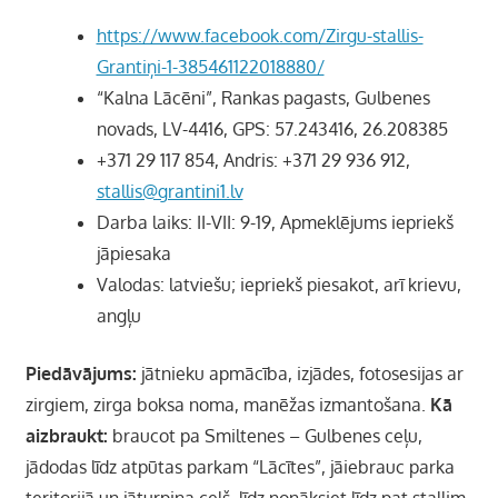
https://www.facebook.com/Zirgu-stallis-
Grantiņi-1-385461122018880/
“Kalna Lācēni”, Rankas pagasts, Gulbenes
novads, LV-4416, GPS: 57.243416, 26.208385
+371 29 117 854, Andris: +371 29 936 912,
stallis@grantini1.lv
Darba laiks: II-VII: 9-19, Apmeklējums iepriekš
jāpiesaka
Valodas: latviešu; iepriekš piesakot, arī krievu,
angļu
Piedāvājums:
jātnieku apmācība, izjādes, fotosesijas ar
zirgiem, zirga boksa noma, manēžas izmantošana.
Kā
aizbraukt:
braucot pa Smiltenes – Gulbenes ceļu,
jādodas līdz atpūtas parkam “Lācītes”, jāiebrauc parka
teritorijā un jāturpina ceļš, līdz nonāksiet līdz pat stallim