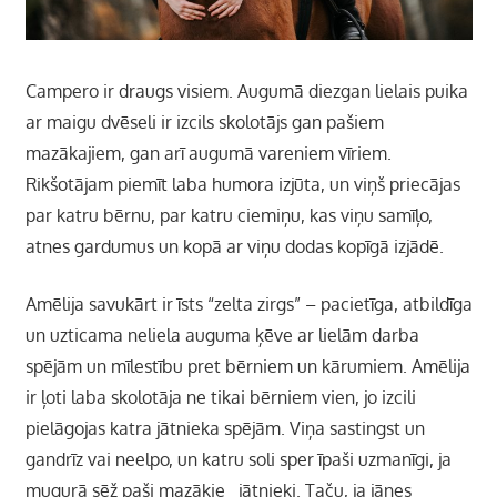
Campero ir draugs visiem. Augumā diezgan lielais puika
ar maigu dvēseli ir izcils skolotājs gan pašiem
mazākajiem, gan arī augumā vareniem vīriem.
Rikšotājam piemīt laba humora izjūta, un viņš priecājas
par katru bērnu, par katru ciemiņu, kas viņu samīļo,
atnes gardumus un kopā ar viņu dodas kopīgā izjādē.
Amēlija savukārt ir īsts “zelta zirgs” – pacietīga, atbildīga
un uzticama neliela auguma ķēve ar lielām darba
spējām un mīlestību pret bērniem un kārumiem.
Amēlija
ir ļoti laba skolotāja ne tikai bērniem vien, jo izcili
pielāgojas katra jātnieka spējām. Viņa sastingst un
gandrīz vai neelpo, un katru soli sper īpaši uzmanīgi, ja
mugurā sēž paši mazākie jātnieki. Taču, ja jānes