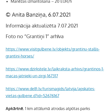
Manēžas izmantošana – 20 EUR/h
© Anita Banziņa, 6.07.2021
Informācija aktualizēta 7.07.2021
Foto no “Grantiņi 1” arhīva
https://www.visitgulbene.lv/objekts/grantinu-stallis-
grantini-horses/
https://www.dzirkstele.lv/laikraksta-arhivs/grantinos-1-
macas-jatnieki-un-zirgi-167317
https://www.delfi.lv/turismagids/latvija/apskates-
vietas-gulbene.d?id=52676167
Apkārtnē.
1 km attālumā atrodas
atpūtas parks