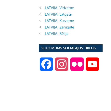
LATVIJA: Vidzeme
LATVIJA: Latgale
LATVIJA: Kurzeme
LATVIJA: Zemgale
LATVIJA: Sēlija
SEKO MUMS SOCIĀLAJOS TĪKLOS
F
I
F
Y
a
n
l
o
c
s
i
u
e
t
c
T