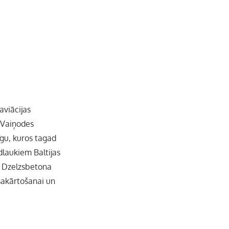
b
a
k
u
o
g
r
b
o
r
e
k
a
C
aviācijas
i Vaiņodes
m
h
īgu, kuros tagad
a
idlaukiem Baltijas
s. Dzelzsbetona
n
 sakārtošanai un
n