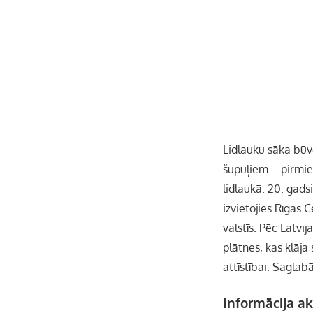
Lidlauku sāka būvēt
šūpuļiem – pirmie 
lidlaukā. 20. gads
izvietojies Rīgas C
valstīs. Pēc Latvi
plātnes, kas klāja
attīstībai. Saglab
Informācija ak