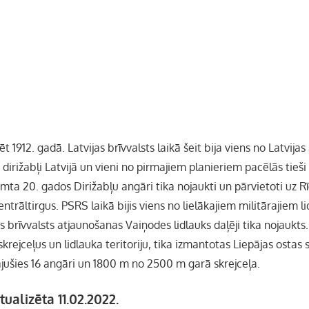
 1912. gadā. Latvijas brīvvalsts laikā šeit bija viens no Latvijas 
dirižabļi Latvijā un vieni no pirmajiem planieriem pacēlās tieš
imta 20. gados Dirižabļu angāri tika nojaukti un pārvietoti uz R
entrāltirgus. PSRS laikā bijis viens no lielākajiem militārajiem l
jas brīvvalsts atjaunošanas Vaiņodes lidlauks daļēji tika nojaukt
 skrejceļus un lidlauka teritoriju, tika izmantotas Liepājas ostas
ājušies 16 angāri un 1800 m no 2500 m garā skrejceļa.
tualizēta 11.02.2022.