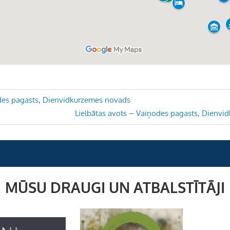
des pagasts, Dienvidkurzemes novads
Next
Lielbātas avots – Vaiņodes pagasts, Dienv
Post:
MŪSU DRAUGI UN ATBALSTĪTĀJI