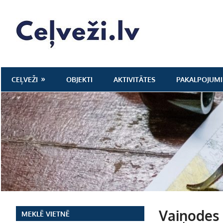
Skip
to
Ceļveži.lv
content
CEĻVEŽI
OBJEKTI
AKTIVITĀTES
PAKALPOJUMI
Vaiņodes 
MEKLĒ VIETNĒ