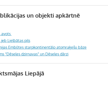
ublikācijas un objekti apkārtnē
s avots
jeb Lielbātas pils
ijas Embūtes starpkontinentālo atomraķešu bāze
ms “Dēseles dzirnavas” un Dēseles dārzi
ktsmājas Liepājā