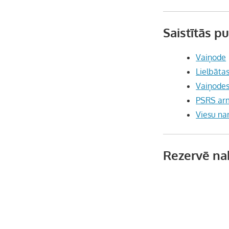
Saistītās p
Vaiņode
Lielbāta
Vaiņodes 
PSRS arm
Viesu na
Rezervē na