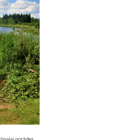
e
l
brūnajai norādes