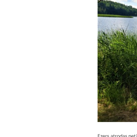
Ezers atrodas netā