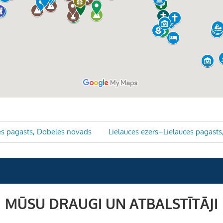
Next
les pagasts, Dobeles novads
Lielauces ezers–Lielauces pagast
Post:
MŪSU DRAUGI UN ATBALSTĪTĀJI