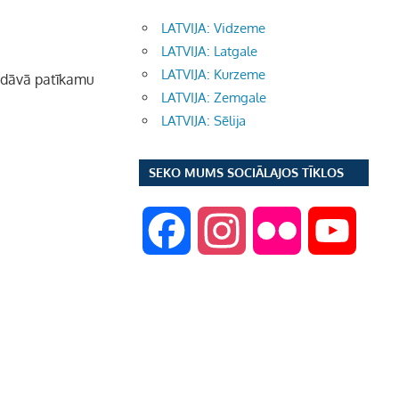
LATVIJA: Vidzeme
LATVIJA: Latgale
LATVIJA: Kurzeme
iedāvā patīkamu
LATVIJA: Zemgale
LATVIJA: Sēlija
SEKO MUMS SOCIĀLAJOS TĪKLOS
F
I
F
Y
a
n
l
o
c
s
i
u
e
t
c
T