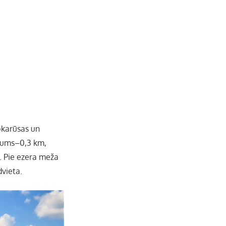
b
a
k
u
o
g
r
b
o
r
e
k
a
C
m
h
abkarūsas un
latums–0,3 km,
a
e. Pie ezera meža
dvieta.
n
n