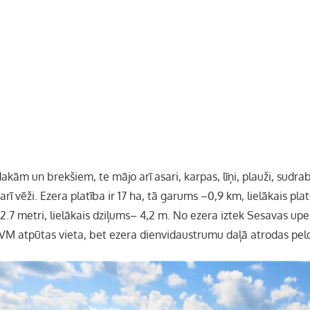
dakām un brekšiem, te mājo arī asari, karpas, līņi, plauži, sudr
rī vēži. Ezera platība ir 17 ha, tā garums –0,9 km, lielākais p
r 2.7 metri, lielākais dziļums– 4,2 m. No ezera iztek Sesavas up
 LVM atpūtas vieta, bet ezera dienvidaustrumu daļā atrodas pel