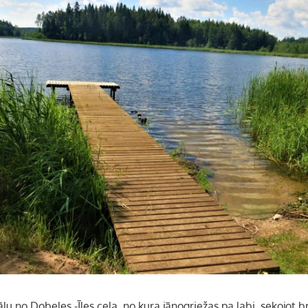
lu no Dobeles -Īles ceļa, no kura jānogriežas pa labi, sekojot 