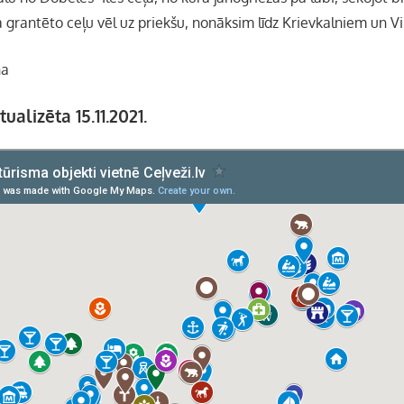
a grantēto ceļu vēl uz priekšu, nonāksim līdz Krievkalniem un 
ņa
ualizēta 15.11.2021.