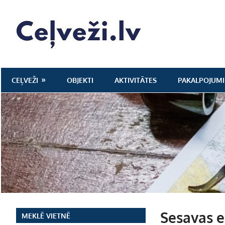
Skip
to
Ceļveži.lv
content
CEĻVEŽI
OBJEKTI
AKTIVITĀTES
PAKALPOJUMI
Sesavas e
MEKLĒ VIETNĒ