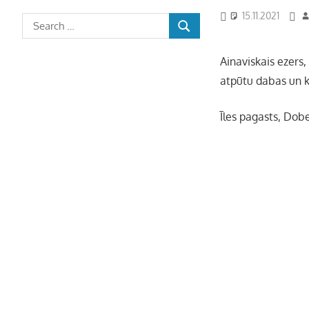
15.11.2021
Ainaviskais ezers
atpūtu dabas un 
Īles pagasts, Dob