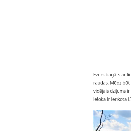
Ezers bagāts ar lī
raudas. Mēdz būt a
vidējais dziļums i
ielokā ir ierīkota