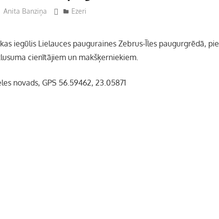
Anita Banziņa
Ezeri
, kas iegūlis Lielauces pauguraines Zebrus-Īles paugurgrēdā, p
klusuma cienītājiem un makšķerniekiem.
eles novads, GPS 56.59462, 23.05871