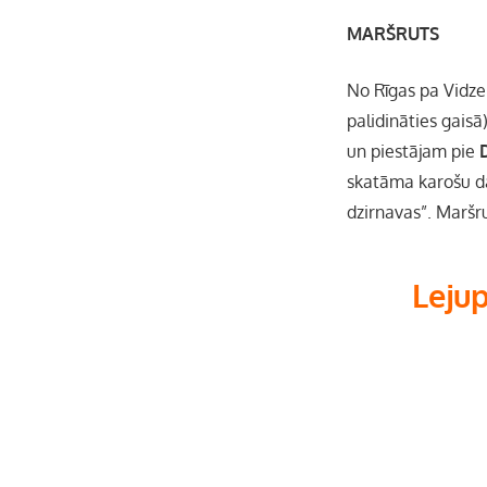
MARŠRUTS
No Rīgas pa Vidze
palidināties gaisā
un piestājam pie
skatāma karošu d
dzirnavas”. Maršr
Leju