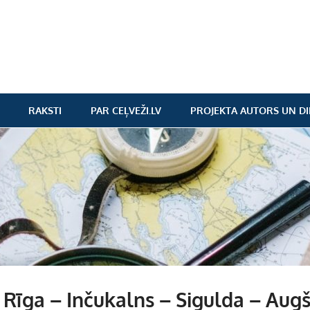
RAKSTI
PAR CEĻVEŽI.LV
PROJEKTA AUTORS UN DI
Rīga – Inčukalns – Sigulda – Augš