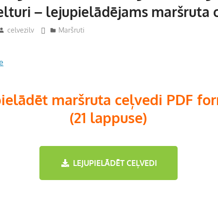
Melturi – lejupielādējams maršruta 
celvezilv
Maršruti
e
pielādēt maršruta ceļvedi PDF fo
(21 lappuse)
LEJUPIELĀDĒT CEĻVEDI