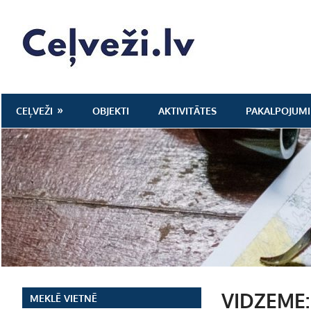
Skip
to
Ceļveži.lv
content
CEĻVEŽI
OBJEKTI
AKTIVITĀTES
PAKALPOJUMI
VIDZEME: 
MEKLĒ VIETNĒ