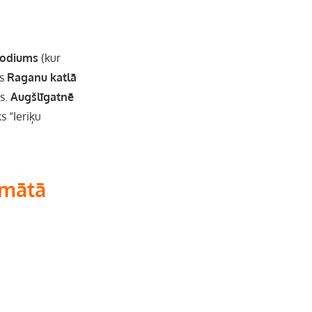
e
l
rodiums
(kur
es
Raganu katlā
vs.
Augšlīgatnē
s “Ieriķu
rmātā