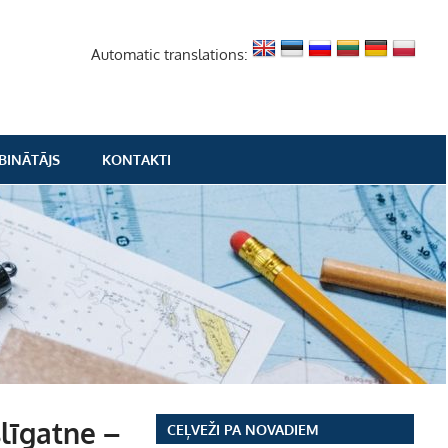
Automatic translations:
BINĀTĀJS
KONTAKTI
līgatne –
CEĻVEŽI PA NOVADIEM