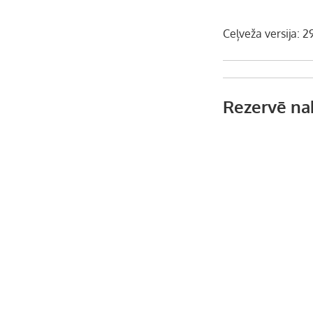
Ceļveža versija: 2
Rezervē na