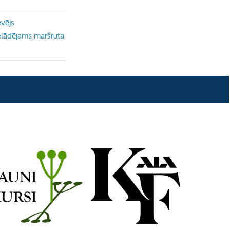
evējs
ielādējams maršruta