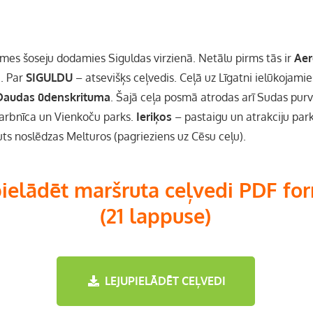
mes šoseju dodamies Siguldas virzienā. Netālu pirms tās ir
Ae
). Par
SIGULDU
– atsevišķs ceļvedis. Ceļā uz Līgatni ielūkojami
Daudas ūdenskrituma
. Šajā ceļa posmā atrodas arī Sudas pur
arbnīca un Vienkoču parks.
Ieriķos
– pastaigu un atrakciju park
uts noslēdzas Melturos (pagrieziens uz Cēsu ceļu).
pielādēt maršruta ceļvedi PDF fo
(21 lappuse)
LEJUPIELĀDĒT CEĻVEDI