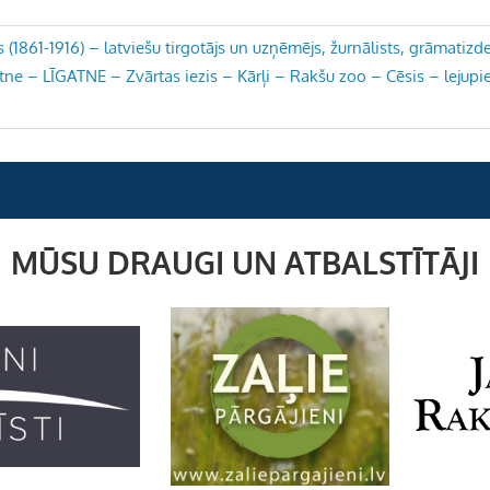
 (1861-1916) – latviešu tirgotājs un uzņēmējs, žurnālists, grāmatizd
ne – LĪGATNE – Zvārtas iezis – Kārļi – Rakšu zoo – Cēsis – lejup
MŪSU DRAUGI UN ATBALSTĪTĀJI