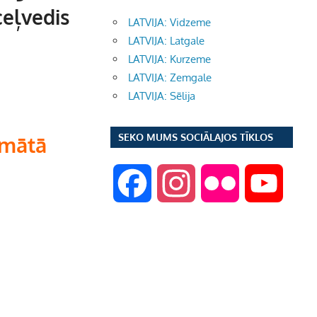
ceļvedis
LATVIJA: Vidzeme
LATVIJA: Latgale
LATVIJA: Kurzeme
LATVIJA: Zemgale
LATVIJA: Sēlija
SEKO MUMS SOCIĀLAJOS TĪKLOS
rmātā
F
I
F
Y
a
n
l
o
c
s
i
u
e
t
c
T