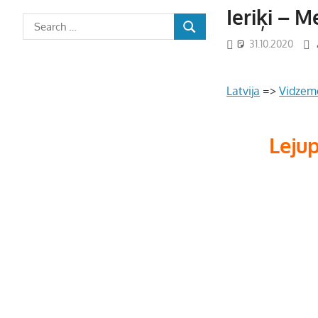
Ieriķi – 
31.10.2020
Latvija
=>
Vidzem
Leju