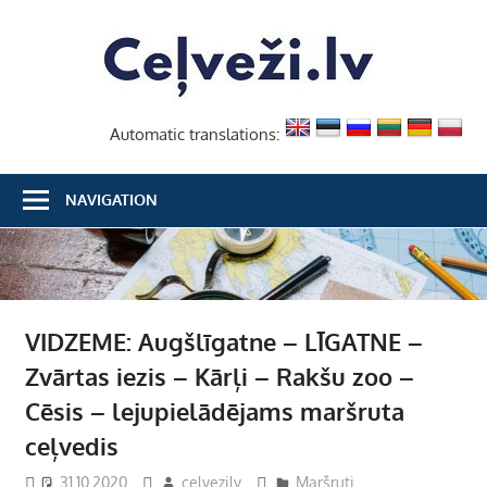
Skip
Ceļvež
to
content
Automatic translations:
NAVIGATION
VIDZEME: Augšlīgatne – LĪGATNE –
Zvārtas iezis – Kārļi – Rakšu zoo –
Cēsis – lejupielādējams maršruta
ceļvedis
31.10.2020
celvezilv
Maršruti