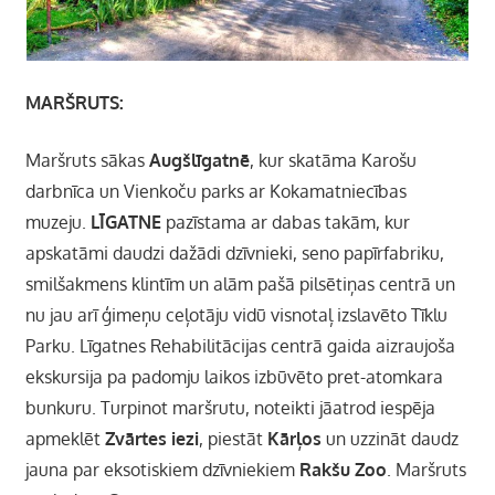
MARŠRUTS:
Maršruts sākas
Augšlīgatnē
, kur skatāma Karošu
darbnīca un Vienkoču parks ar Kokamatniecības
muzeju.
LĪGATNE
pazīstama ar dabas takām, kur
apskatāmi daudzi dažādi dzīvnieki, seno papīrfabriku,
smilšakmens klintīm un alām pašā pilsētiņas centrā un
nu jau arī ģimeņu ceļotāju vidū visnotaļ izslavēto Tīklu
Parku. Līgatnes Rehabilitācijas centrā gaida aizraujoša
ekskursija pa padomju laikos izbūvēto pret-atomkara
bunkuru. Turpinot maršrutu, noteikti jāatrod iespēja
apmeklēt
Zvārtes iezi
, piestāt
Kārļos
un uzzināt daudz
jauna par eksotiskiem dzīvniekiem
Rakšu Zoo
. Maršruts