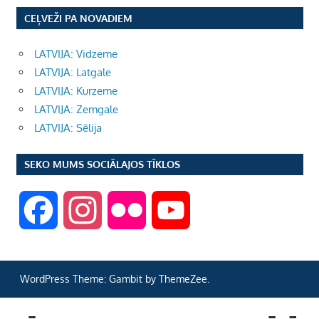
CEĻVEŽI PA NOVADIEM
LATVIJA: Vidzeme
LATVIJA: Latgale
LATVIJA: Kurzeme
LATVIJA: Zemgale
LATVIJA: Sēlija
SEKO MUMS SOCIĀLAJOS TĪKLOS
F
I
F
Y
a
n
l
o
WordPress Theme: Gambit by ThemeZee.
c
s
i
u