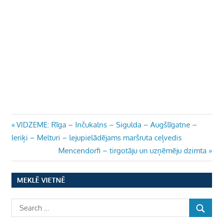
Ziņu
Previous
VIDZEME: Rīga – Inčukalns – Sigulda – Augšlīgatne –
Post:
Ieriķi – Melturi – lejupielādējams maršruta ceļvedis
izvēlne
Next
Mencendorfi – tirgotāju un uzņēmēju dzimta
Post:
MEKLĒ VIETNĒ