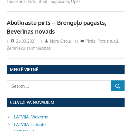
Laivošana
,
Pirts rituāli
,
Supošana
,
Upes
Abulkrastu pirts – Brenguļu pagasts,
Beverīnas novads
26.03.2021
Nora Ozola
Pirtis
,
Pirts rituāli
,
Zemnieku saimniecības
MEKLĒ VIETNĒ
CEĻVEŽI PA NOVADIEM
LATVIJA: Vidzeme
LATVIJA: Latgale