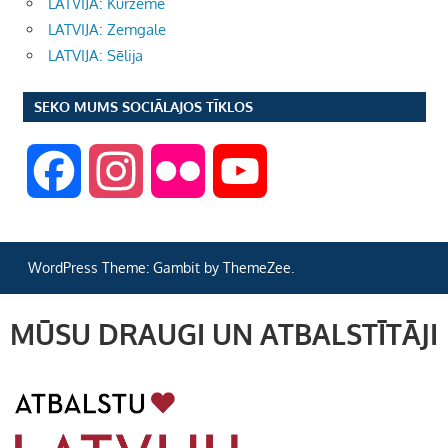
LATVIJA: Kurzeme
LATVIJA: Zemgale
LATVIJA: Sēlija
SEKO MUMS SOCIĀLAJOS TĪKLOS
F
I
F
Y
a
n
l
o
WordPress Theme: Gambit by ThemeZee.
c
s
i
u
MŪSU DRAUGI UN ATBALSTĪTĀJI
e
t
c
T
b
a
k
u
o
g
r
b