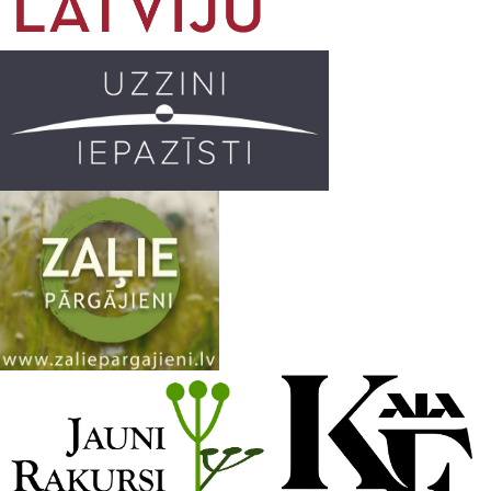
o
r
e
k
a
C
m
h
a
n
n
e
l