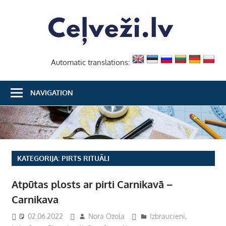
Skip
Ceļvež
to
content
Automatic translations:
NAVIGATION
KATEGORIJA:
PIRTS RITUĀLI
Atpūtas plosts ar pirti Carnikavā –
Carnikava
02.06.2022
Nora Ozola
Izbraucieni
,