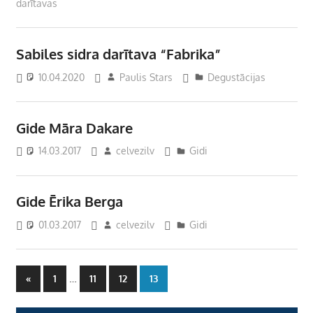
darītavas
Sabiles sidra darītava “Fabrika”
10.04.2020
Paulis Stars
Degustācijas
Gide Māra Dakare
14.03.2017
celvezilv
Gidi
Gide Ērika Berga
01.03.2017
celvezilv
Gidi
Ziņu
Previous
…
«
1
11
12
13
Posts
numerācija