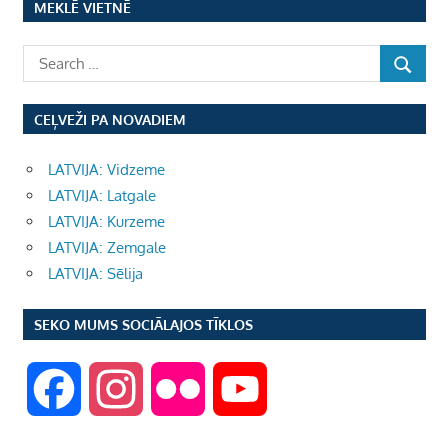
MEKLĒ VIETNĒ
pēc
lappusēm
CEĻVEŽI PA NOVADIEM
LATVIJA: Vidzeme
LATVIJA: Latgale
LATVIJA: Kurzeme
LATVIJA: Zemgale
LATVIJA: Sēlija
SEKO MUMS SOCIĀLAJOS TĪKLOS
F
I
F
Y
a
n
l
o