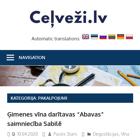
Skip
Ceļvež
to
content
Automatic translations:
NAVIGATION
KATEGORIJA:
PAKALPOJUMI
Ģimenes vīna darītavas “Abavas”
saimniecība Sabilē
10.04.2020
Paulis Stars
Degustācijas
,
Vīna