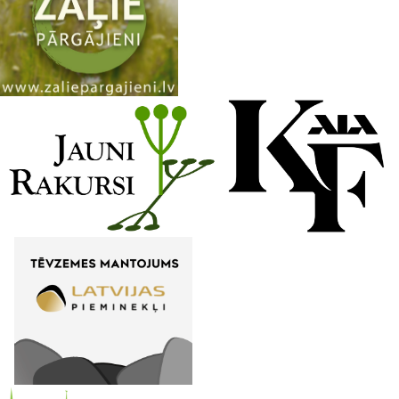
n
n
e
l