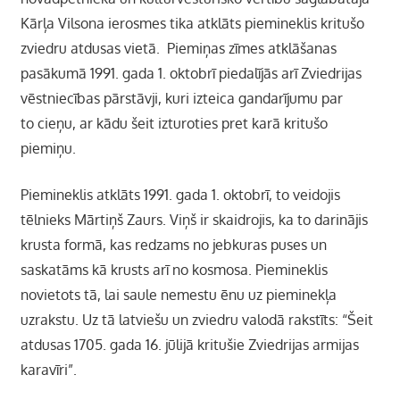
Kārļa Vilsona ierosmes tika atklāts piemineklis kritušo
zviedru atdusas vietā. Piemiņas zīmes atklāšanas
pasākumā 1991. gada 1. oktobrī piedalījās arī Zviedrijas
vēstniecības pārstāvji, kuri izteica gandarījumu par
to cieņu, ar kādu šeit izturoties pret karā kritušo
piemiņu.
Piemineklis atklāts 1991. gada 1. oktobrī, to veidojis
tēlnieks Mārtiņš Zaurs. Viņš ir skaidrojis, ka to darinājis
krusta formā, kas redzams no jebkuras puses un
saskatāms kā krusts arī no kosmosa. Piemineklis
novietots tā, lai saule nemestu ēnu uz pieminekļa
uzrakstu. Uz tā latviešu un zviedru valodā rakstīts: “Šeit
atdusas 1705. gada 16. jūlijā kritušie Zviedrijas armijas
karavīri”.