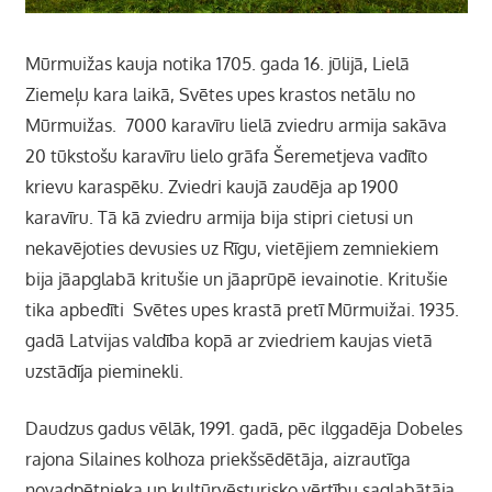
Mūrmuižas kauja notika 1705. gada 16. jūlijā, Lielā
Ziemeļu kara laikā, Svētes upes krastos netālu no
Mūrmuižas. 7000 karavīru lielā zviedru armija sakāva
20 tūkstošu karavīru lielo grāfa Šeremetjeva vadīto
krievu karaspēku. Zviedri kaujā zaudēja ap 1900
karavīru. Tā kā zviedru armija bija stipri cietusi un
nekavējoties devusies uz Rīgu, vietējiem zemniekiem
bija jāapglabā kritušie un jāaprūpē ievainotie. Kritušie
tika apbedīti Svētes upes krastā
pretī Mūrmuižai.
1935.
gadā Latvijas valdība kopā ar zviedriem kaujas vietā
uzstādīja pieminekli.
Daudzus gadus vēlāk, 1991. gadā, pēc ilggadēja Dobeles
rajona Silaines kolhoza priekšsēdētāja, aizrautīga
novadpētnieka un kultūrvēsturisko vērtību saglabātāja