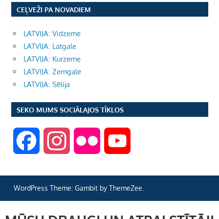
CEĻVEŽI PA NOVADIEM
LATVIJA: Vidzeme
LATVIJA: Latgale
LATVIJA: Kurzeme
LATVIJA: Zemgale
LATVIJA: Sēlija
SEKO MUMS SOCIĀLAJOS TĪKLOS
F
I
F
Y
a
n
l
o
WordPress Theme: Gambit by ThemeZee.
c
s
i
u