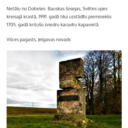
Netālu no Dobeles- Bauskas šosejas, Svētes upes
kreisajā krastā, 1991. gadā tika uzstādīts piemineklis
1705. gadā kritušo zviedru karavīru kapavietā.
Vilces pagasts, Jelgavas novads