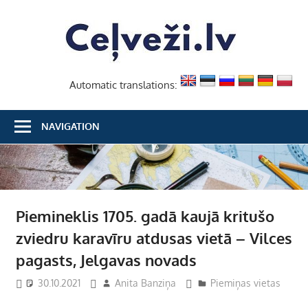
Skip
Ceļvež
to
content
Automatic translations:
NAVIGATION
Piemineklis 1705. gadā kaujā kritušo
zviedru karavīru atdusas vietā – Vilces
pagasts, Jelgavas novads
30.10.2021
Anita Banziņa
Piemiņas vietas