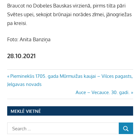
Braucot no Dobeles Bauskas virzienā, pirms tilta pāri
Svētes upei, sekojot brūnajai norādes zīmei, jānogriežas
pa kreisi.
Foto: Anita Banziņa
28.10.2021
Ziņu
Previous
Piemineklis 1705. gada Mūrmuižas kaujai – Vilces pagasts,
Post:
Jelgavas novads
izvēlne
Next
Auce – Vecauce. 30. gadi.
Post:
MEKLĒ VIETNĒ