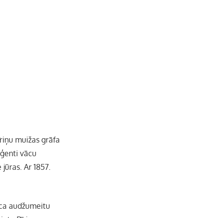
b
a
k
u
o
g
r
b
o
r
e
k
a
C
m
h
īriņu muižas grāfa
a
iģenti vācu
 jūras. Ar 1857.
n
n
lica audžumeitu