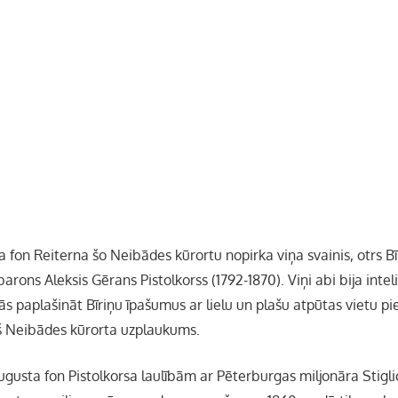
 fon Reiterna šo Neibādes kūrortu nopirka viņa svainis, otrs B
barons Aleksis Gērans Pistolkorss (1792-1870). Viņi abi bija intel
ās paplašināt Bīriņu īpašumus ar lielu un plašu atpūtas vietu pie
š Neibādes kūrorta uzplaukums.
ugusta fon Pistolkorsa laulībām ar Pēterburgas miljonāra Stig