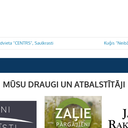
Next
ldvieta “CENTRS”, Saulkrasti
Kuģis “Neibā
Post:
MŪSU DRAUGI UN ATBALSTĪTĀJI