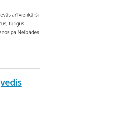
evās arī vienkārši
tus, turīgus
jienos pa Neibādes
ļvedis