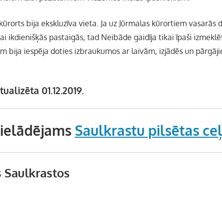
ūrorts bija ekskluzīva vieta. Ja uz Jūrmalas kūrortiem vasarās d
kai ikdienišķās pastaigās, tad Neibāde gaidīja tikai īpaši izmeklē
em bija iespēja doties izbraukumos ar laivām, izjādēs un pārgā
ualizēta 01.12.2019.
pielādējams
Saulkrastu pilsētas ce
 Saulkrastos