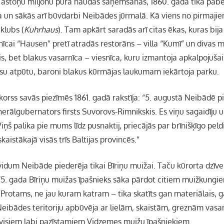
n astoņu miljonu pūra naudas saņemšanas, 1860. gadā tika pabe
a un sākās arī būvdarbi Neibādes jūrmalā. Kā viens no pirmajie
klubs (
Kuhrhaus
). Tam apkārt saradās arī citas ēkas, kuras bija 
snīcai “Hausen” pretī atradās restorāns – villa “Kumī” un divas m
s, bet blakus vasarnīca – viesnīca, kuru izmantoja apkalpojušai
esu atpūtu, baroni blakus kūrmājas laukumam iekārtoja parku.
korss savās piezīmēs 1861. gadā rakstīja: “5. augustā Neibādē p
erālgubernators firsts Suvorovs-Rimnikskis. Es viņu sagaidīju 
ņš palika pie mums līdz pusnaktij, priecājās par brīnišķīgo pel
skaistākajā visās trīs Baltijas provincēs.”
vidum Neibāde piederēja tikai Bīriņu muižai. Taču kūrorta dzīve
875. gada Bīriņu muižas īpašnieks sāka pārdot citiem muižkun
Protams, ne jau kuram katram – tika skatīts gan materiālais, g
 Neibādes teritoriju apbūvēja ar lielām, skaistām, greznām vasa
 visiem labi pazīstamiem Vidzemes muižu īpašniekiem.