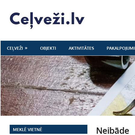
Skip
to
Ceļveži.lv
content
CEĻVEŽI
OBJEKTI
AKTIVITĀTES
PAKALPOJUMI
Neibāde
MEKLĒ VIETNĒ