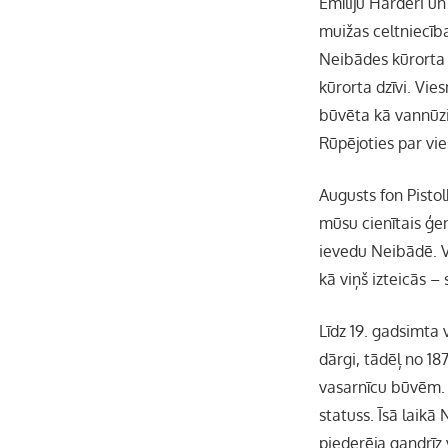
Emīliju Harderi u
muižas celtniecīb
Neibādes kūrorta 
kūrorta dzīvi. Vie
būvēta kā vannūzi
Rūpējoties par vi
Augusts fon Pistol
mūsu cienītais ģen
ievedu Neibādē. Vi
kā viņš izteicās – 
Līdz 19. gadsimta 
dārgi, tādēļ no 1
vasarnīcu būvēm. 
statuss. Īsā laikā
piederēja gandrīz