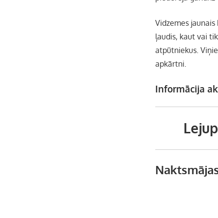
Vidzemes jaunais k
ļaudis, kaut vai ti
atpūtniekus. Viņi
apkārtni.
Informācija akt
Leju
Naktsmājas