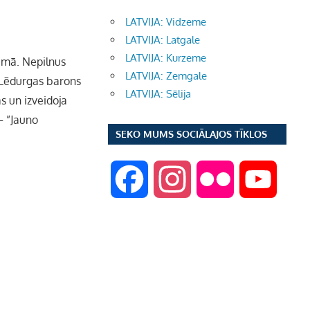
LATVIJA: Vidzeme
LATVIJA: Latgale
LATVIJA: Kurzeme
jumā. Nepilnus
LATVIJA: Zemgale
s Lēdurgas barons
LATVIJA: Sēlija
s un izveidoja
– ”Jauno
SEKO MUMS SOCIĀLAJOS TĪKLOS
F
I
F
Y
a
n
l
o
c
s
i
u
e
t
c
T