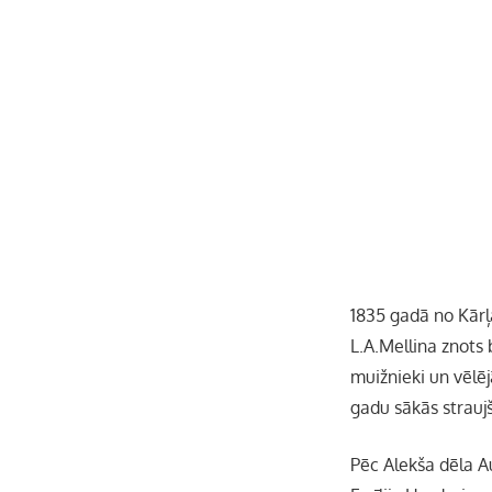
1835 gadā no Kārļa
L.A.Mellina znots 
muižnieki un vēlēj
gadu sākās strauj
Pēc Alekša dēla A