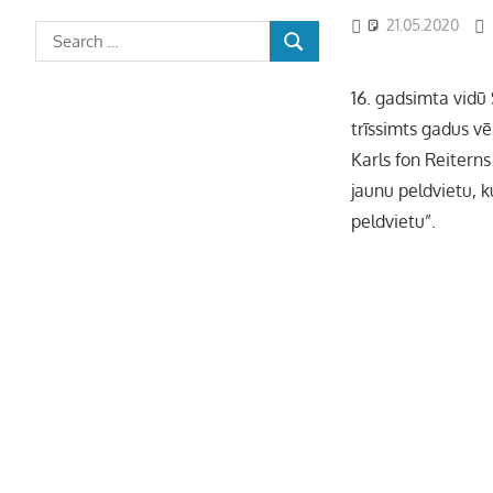
21.05.2020
16. gadsimta vidū 
trīssimts gadus v
Karls fon Reitern
jaunu peldvietu, 
peldvietu”.