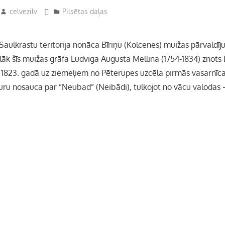
celvezilv
Pilsētas daļas
Saulkrastu teritorija nonāca Bīriņu (Kolcenes) muižas pārvaldī
ēlāk šīs muižas grāfa Ludviga Augusta Mellina (1754-1834) znot
s 1823. gadā uz ziemeļiem no Pēterupes uzcēla pirmās vasarnīca
kuru nosauca par ”Neubad” (Neibādi), tulkojot no vācu valodas 