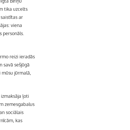
igta Bīriņu
e
m tika uzcelts
saistītas ar
l
ājas: viena
s personāls.
irmo reizi ieradās
un savā sešjūgā
di mūsu jūrmalā,
 izmaksāja ļoti
giem zemesgabalus
an sociālais
rnīcām, kas