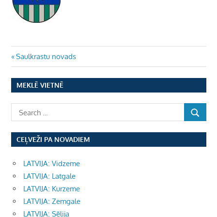
Ziņu
Previous
Saulkrastu novads
Post:
izvēlne
MEKLĒ VIETNĒ
CEĻVEŽI PA NOVADIEM
LATVIJA: Vidzeme
LATVIJA: Latgale
LATVIJA: Kurzeme
LATVIJA: Zemgale
LATVIJA: Sēlija