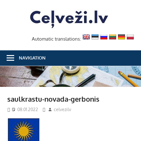
Skip
Ceļvež
to
content
Automatic translations:
NAVIGATION
saulkrastu-novada-gerbonis
08.01.2022
celvezilv