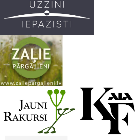
k
a
C
m
h
a
n
n
e
l