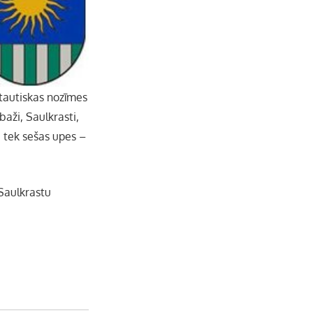
e
l
ptautiskas nozīmes
baži, Saulkrasti,
i tek sešas upes –
 Saulkrastu