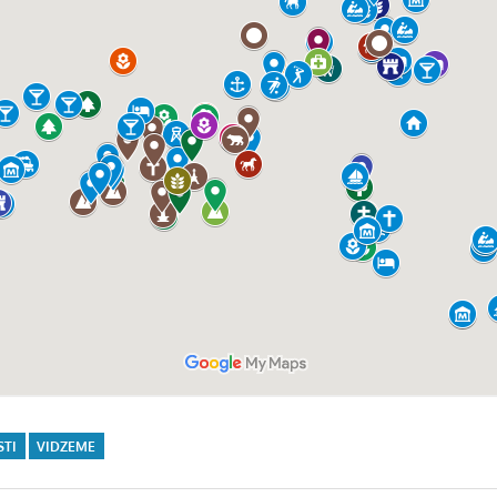
STI
VIDZEME