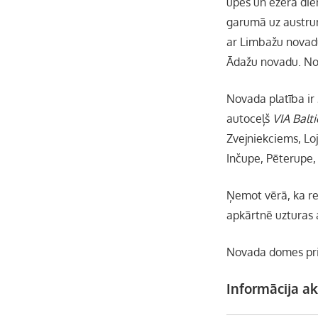
upes un ezera die
garumā uz austru
ar Limbažu novadu
Ādažu novadu. Nov
Novada platība ir
autoceļš
VIA Balt
Zvejniekciems, Loj
Inčupe, Pēterupe, 
Ņemot vērā, ka re
apkārtnē uzturas 
Novada domes pri
Informācija ak