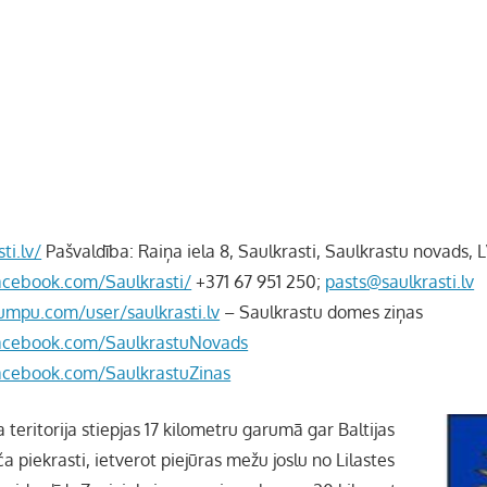
ti.lv/
Pašvaldība: Raiņa iela 8, Saulkrasti, Saulkrastu novads, 
acebook.com/Saulkrasti/
+371 67 951 250;
pasts@saulkrasti.lv
umpu.com/user/saulkrasti.lv
– Saulkrastu domes ziņas
acebook.com/SaulkrastuNovads
acebook.com/SaulkrastuZinas
teritorija stiepjas 17 kilometru garumā gar Baltijas
īča piekrasti, ietverot piejūras mežu joslu no Lilastes