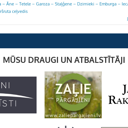
 – Āne – Tetele – Garoza – Staļģene – Dzirnieki – Emburga – Iec
ršruta ceļvedis
MŪSU DRAUGI UN ATBALSTĪTĀJI