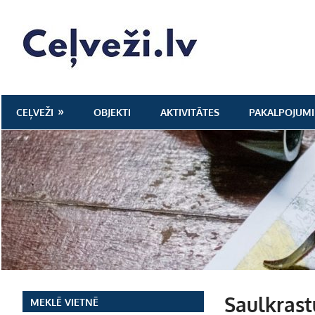
Skip
to
Ceļveži.lv
content
CEĻVEŽI
OBJEKTI
AKTIVITĀTES
PAKALPOJUMI
Saulkrast
MEKLĒ VIETNĒ