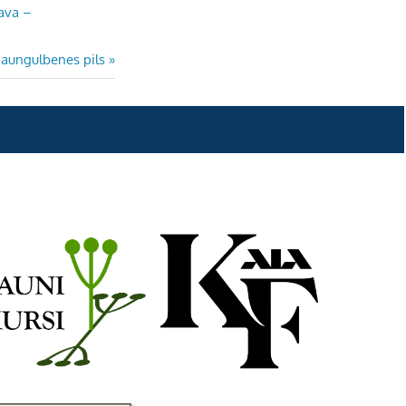
ava –
Next
Jaungulbenes pils
Post: