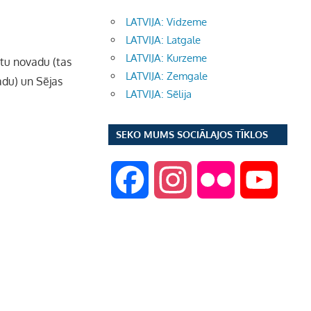
LATVIJA: Vidzeme
LATVIJA: Latgale
LATVIJA: Kurzeme
stu novadu (tas
LATVIJA: Zemgale
adu) un Sējas
LATVIJA: Sēlija
SEKO MUMS SOCIĀLAJOS TĪKLOS
F
I
F
Y
a
n
l
o
c
s
i
u
e
t
c
T