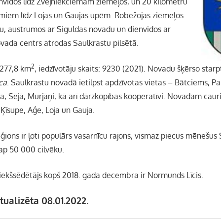
nvidos līdz Zvejniekciemam ziemeļos, un 20 kilometru
miem līdz Lojas un Gaujas upēm. Robežojas ziemeļos
, austrumos ar Siguldas novadu un dienvidos ar
ada centrs atrodas Saulkrastu pilsētā.
2
 277,8 km
, iedzīvotāju skaits: 9230 (2021). Novadu šķērso star
ica
. Saulkrastu novadā ietilpst apdzīvotas vietas – Bātciems, Pa
a, Sējā, Murjāņi, kā arī dārzkopības kooperatīvi. Novadam caur
Ķīsupe, Aģe, Loja un Gauja.
ģions ir ļoti populārs vasarnīcu rajons, vismaz piecus mēnešus
ap 50 000 cilvēku.
ekšsēdētājs kopš 2018. gada decembra ir Normunds Līcis.
tualizēta 08.01.2022.