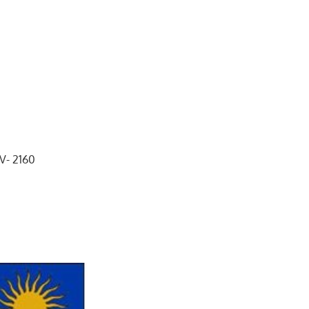
b
a
k
u
o
g
r
b
o
r
e
k
a
C
LV- 2160
m
h
a
n
n