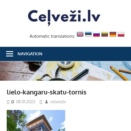
Skip
Ceļvež
to
content
Automatic translations:
NAVIGATION
lielo-kangaru-skatu-tornis
08.01.2022
celvezilv