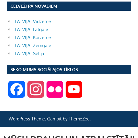
CEĻVEŽI PA NOVADIEM
LATVIJA: Vidzeme
LATVIJA: Latgale
LATVIJA: Kurzeme
LATVIJA: Zemgale
LATVIJA: Sēlija
SEKO MUMS SOCIĀLAJOS TĪKLOS
F
I
F
Y
a
n
l
o
WordPress Theme: Gambit by ThemeZee.
c
s
i
u