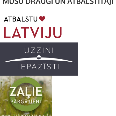
MŪSU DRAUGI UN ATBALSTĪTĀJI
e
t
c
T
b
a
k
u
o
g
r
b
o
r
e
k
a
C
m
h
a
n
n