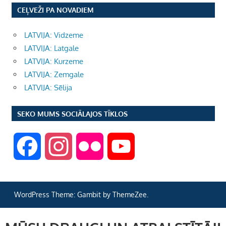
CEĻVEŽI PA NOVADIEM
LATVIJA: Vidzeme
LATVIJA: Latgale
LATVIJA: Kurzeme
LATVIJA: Zemgale
LATVIJA: Sēlija
SEKO MUMS SOCIĀLAJOS TĪKLOS
F
I
F
Y
a
n
l
o
WordPress Theme: Gambit by ThemeZee.
c
s
i
u