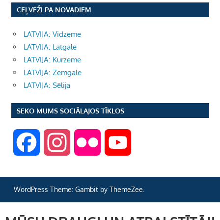
CEĻVEŽI PA NOVADIEM
LATVIJA: Vidzeme
LATVIJA: Latgale
LATVIJA: Kurzeme
LATVIJA: Zemgale
LATVIJA: Sēlija
SEKO MUMS SOCIĀLAJOS TĪKLOS
F
I
F
Y
a
n
l
o
WordPress Theme: Gambit by ThemeZee.
c
s
i
u