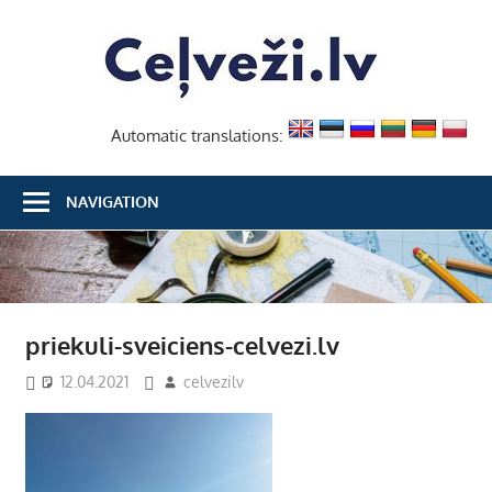
Skip
Ceļvež
to
content
Automatic translations:
NAVIGATION
priekuli-sveiciens-celvezi.lv
12.04.2021
celvezilv