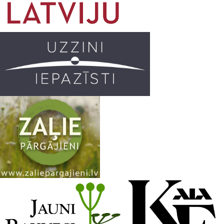
o
g
r
b
o
r
e
k
a
C
m
h
a
n
n
e
l