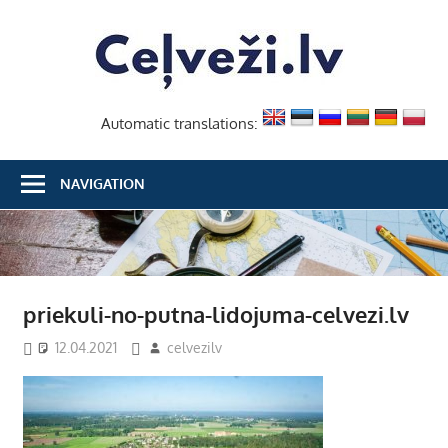
Skip
Ceļvež
to
content
Automatic translations:
NAVIGATION
priekuli-no-putna-lidojuma-celvezi.lv
12.04.2021
celvezilv