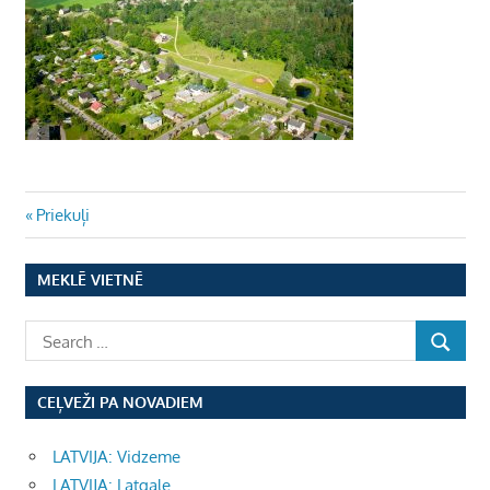
Ziņu
Previous
Priekuļi
Post:
izvēlne
MEKLĒ VIETNĒ
CEĻVEŽI PA NOVADIEM
LATVIJA: Vidzeme
LATVIJA: Latgale