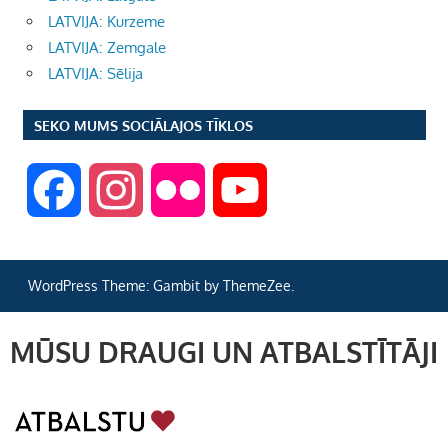
LATVIJA: Kurzeme
LATVIJA: Zemgale
LATVIJA: Sēlija
SEKO MUMS SOCIĀLAJOS TĪKLOS
F
I
F
Y
a
n
l
o
WordPress Theme: Gambit by ThemeZee.
c
s
i
u
MŪSU DRAUGI UN ATBALSTĪTĀJI
e
t
c
T
b
a
k
u