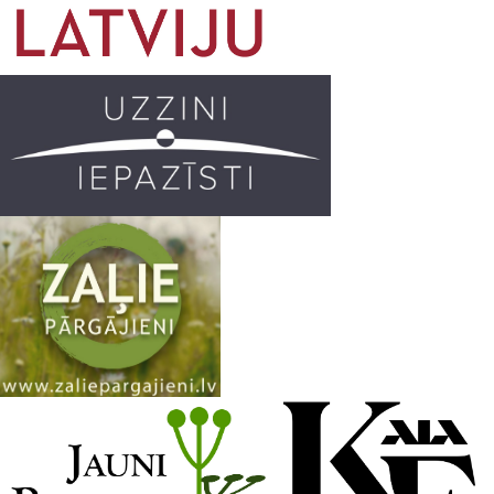
o
g
r
b
o
r
e
k
a
C
m
h
a
n
n
e
l