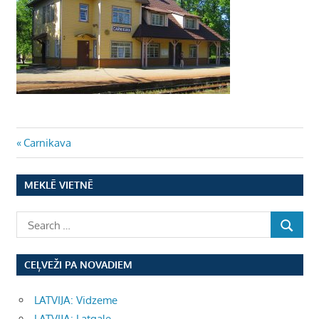
Ziņu
Previous
Carnikava
Post:
izvēlne
MEKLĒ VIETNĒ
CEĻVEŽI PA NOVADIEM
LATVIJA: Vidzeme
LATVIJA: Latgale