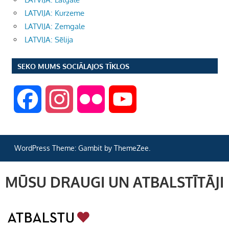
LATVIJA: Kurzeme
LATVIJA: Zemgale
LATVIJA: Sēlija
SEKO MUMS SOCIĀLAJOS TĪKLOS
F
I
F
Y
a
n
l
o
WordPress Theme: Gambit by ThemeZee.
c
s
i
u
MŪSU DRAUGI UN ATBALSTĪTĀJI
e
t
c
T
b
a
k
u