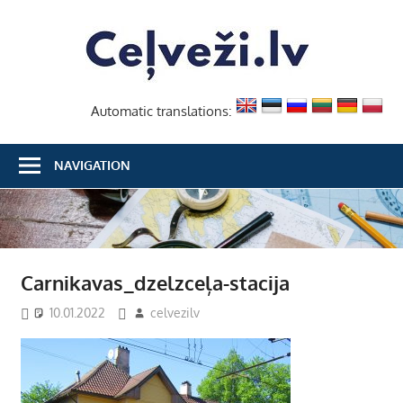
Skip
Ceļvež
to
content
Automatic translations:
NAVIGATION
Carnikavas_dzelzceļa-stacija
10.01.2022
celvezilv