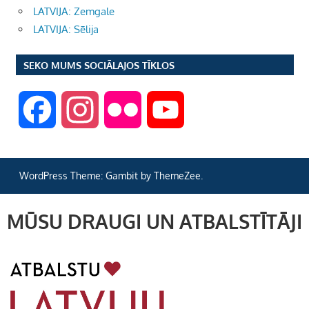
LATVIJA: Zemgale
LATVIJA: Sēlija
SEKO MUMS SOCIĀLAJOS TĪKLOS
F
I
F
Y
a
n
l
o
WordPress Theme: Gambit by ThemeZee.
c
s
i
u
MŪSU DRAUGI UN ATBALSTĪTĀJI
e
t
c
T
b
a
k
u
o
g
r
b