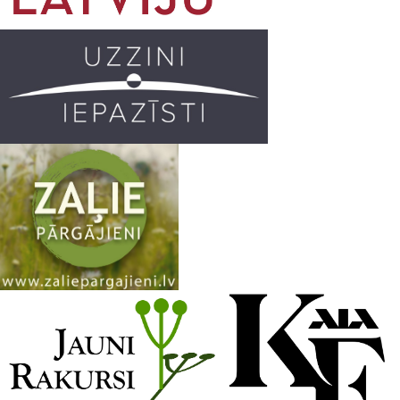
o
r
e
k
a
C
m
h
a
n
n
e
l