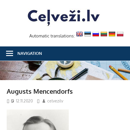
Skip
Ceļvež
to
content
Automatic translations:
NAVIGATION
Augusts Mencendorfs
12.11.2020
celvezilv