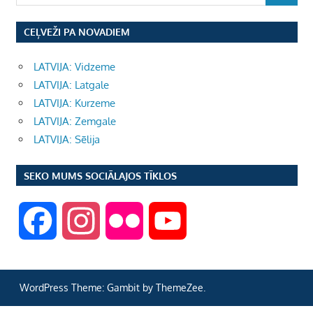
CEĻVEŽI PA NOVADIEM
LATVIJA: Vidzeme
LATVIJA: Latgale
LATVIJA: Kurzeme
LATVIJA: Zemgale
LATVIJA: Sēlija
SEKO MUMS SOCIĀLAJOS TĪKLOS
F
I
F
Y
a
n
l
o
WordPress Theme: Gambit by ThemeZee.
c
s
i
u