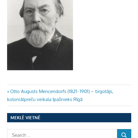
Ziņu
Previous
Otto Augusts Mencendorfs (1821- 1901) – tirgotājs,
Post:
koloniālpreču veikala īpašnieks Rīgā
izvēlne
MEKLĒ VIETNĒ