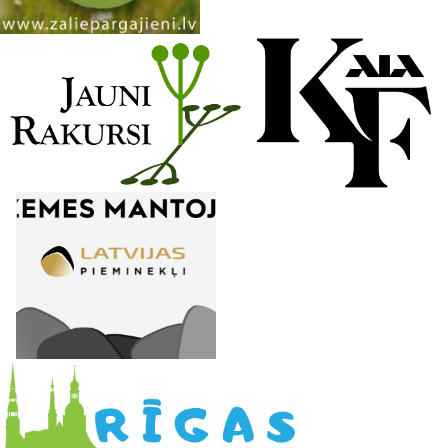
n
e
l