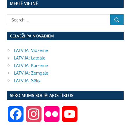
MEKLĒ VIETNĒ
CEĻVEŽI PA NOVADIEM
LATVIJA: Vidzeme
LATVIJA: Latgale
LATVIJA: Kurzeme
LATVIJA: Zemgale
LATVIJA: Sēlija
SEKO MUMS SOCIĀLAJOS TĪKLOS
F
I
F
Y
a
n
l
o