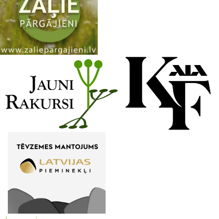
n
n
e
l