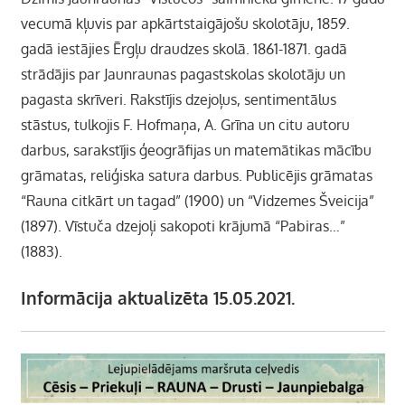
vecumā kļuvis par apkārtstaigājošu skolotāju, 1859.
gadā iestājies Ērgļu draudzes skolā. 1861-1871. gadā
strādājis par Jaunraunas pagastskolas skolotāju un
pagasta skrīveri. Rakstījis dzejoļus, sentimentālus
stāstus, tulkojis F. Hofmaņa, A. Grīna un citu autoru
darbus, sarakstījis ģeogrāfijas un matemātikas mācību
grāmatas, reliģiska satura darbus. Publicējis grāmatas
“Rauna citkārt un tagad” (1900) un “Vidzemes Šveicija”
(1897). Vīstuča dzejoļi sakopoti krājumā “Pabiras…”
(1883).
Informācija aktualizēta 15.05.2021.