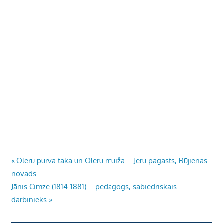
Ziņu
Previous
Oleru purva taka un Oleru muiža – Jeru pagasts, Rūjienas
Post:
novads
izvēlne
Next
Jānis Cimze (1814-1881) – pedagogs, sabiedriskais
Post:
darbinieks