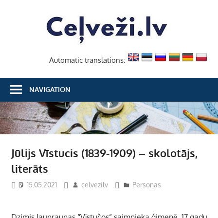
Skip
Ceļvež
to
content
Automatic translations:
NAVIGATION
Jūlijs Vīstucis (1839-1909) – skolotājs,
literāts
15.05.2021
celvezilv
Personas
Dzimis Jaunraunas “Vīstučos” saimnieka ģimenē. 17 gadu