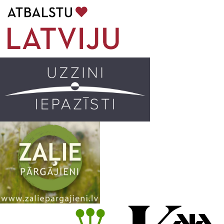
b
a
k
u
o
g
r
b
o
r
e
k
a
C
m
h
a
n
n
e