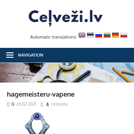
Skip
Ceļvež
to
content
Automatic translations:
NAVIGATION
hagemeisteru-vapene
26.02.2021
celvezilv