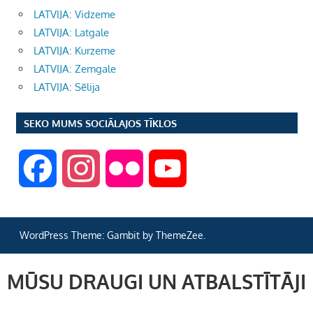
LATVIJA: Vidzeme
LATVIJA: Latgale
LATVIJA: Kurzeme
LATVIJA: Zemgale
LATVIJA: Sēlija
SEKO MUMS SOCIĀLAJOS TĪKLOS
F
I
F
Y
a
n
l
o
WordPress Theme: Gambit by ThemeZee.
c
s
i
u
MŪSU DRAUGI UN ATBALSTĪTĀJI
e
t
c
T