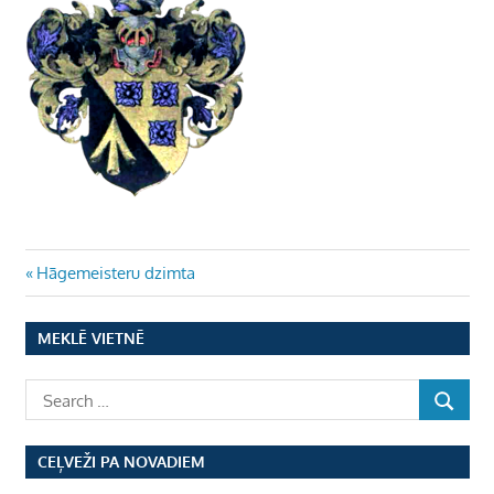
Ziņu
Previous
Hāgemeisteru dzimta
Post:
izvēlne
MEKLĒ VIETNĒ
CEĻVEŽI PA NOVADIEM