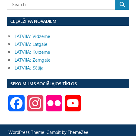
CEĻVEŽI PA NOVADIEM
LATVIJA: Vidzeme
LATVIJA: Latgale
LATVIJA: Kurzeme
LATVIJA: Zemgale
LATVIJA: Sēlija
SEKO MUMS SOCIĀLAJOS TĪKLOS
F
I
F
Y
a
n
l
o
WordPress Theme: Gambit by ThemeZee.
c
s
i
u