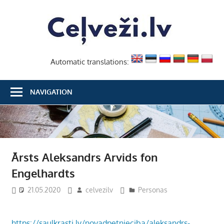
Skip
Ceļvež
to
content
Automatic translations:
NAVIGATION
Ārsts Aleksandrs Arvids fon
Engelhardts
21.05.2020
celvezilv
Personas
https://saulkrasti.lv/novadpetnieciba/aleksandrs-