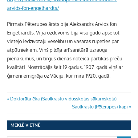
arvids-fon-engelhardts/
Pirmais Pēterupes ārsts bija Aleksandrs Arvids fon
Engelhardts. Viņa uzdevums bija visu gadu apsekot
vietējo iedzīvotāju veselību un vasarās rūpēties par
atpūtniekiem. Viņš pildīja arī sanitārā uzrauga
pienākumus, un tirgus dienās noteica pārtikas preču
kvalitāti. Nostrādājis šeit 19 gadus, 1907. gadā viņš ar
ģimeni emigrēja uz Vāciju, kur mira 1920. gadā.
Ziņu
Previous
Doktorāta ēka (Saulkrastu vidusskolas sākumskola)
Post:
Next
Saulkrastu (Pēterupes) kapi
izvēlne
Post:
MEKLĒ VIETNĒ