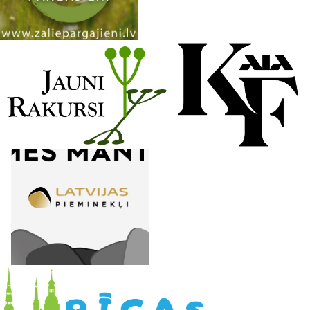
n
e
l