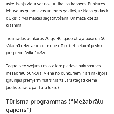
askētiskajā vietā var nokļūt tikai pa kāpnēm. Bunkuros
iebūvētas guļamlāvas un mazs galdiņš, uz klona grīdas ir
bluķis, cirvis malkas sagatavošanai un maza dzelzs
krāsniņa.
Tieši šādos bunkuros 20.gs. 40. gadu otrajā pusē un 50.
sākumā dzīvoja simtiem drosmīgu, bet nelaimīgu vīru –
piespiedu “vilku” dzīvi.
Tagad piedzīvojumu mīļotājiem piedāvā naktsmītnes
mežabrāļu bunkurā. Vienā no bunkuriem ir arī nakšņojis
Igaunijas premjerministrs Marts Lārs (tagad ciema
ļaudis to sauc par Lāra luksu).
Tūrisma programmas (“Mežabrāļu
gājiens”)