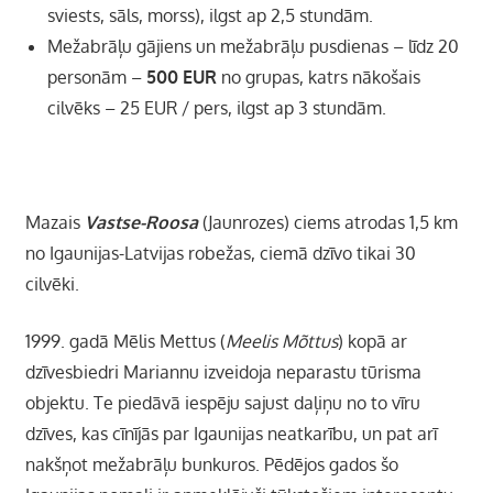
sviests, sāls, morss), ilgst ap 2,5 stundām.
Mežabrāļu gājiens un mežabrāļu pusdienas – līdz 20
personām –
500 EUR
no grupas, katrs nākošais
cilvēks – 25 EUR / pers, ilgst ap 3 stundām.
Mazais
Vastse-Roosa
(Jaunrozes) ciems atrodas 1,5 km
no Igauni­jas-Latvijas robežas, ciemā dzīvo tikai 30
cilvēki.
1999. gadā
Mēlis Mettus (
Meelis Mõttus
) kopā ar
dzīvesbiedri Mariannu izveidoja neparastu tūrisma
objektu. Te piedāvā iespēju sajust daļiņu no to vīru
dzīves, kas cīnījās par Igaunijas neatkarību, un pat arī
nakšņot mežabrāļu bunkuros. Pēdējos gados šo