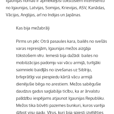
Igaunijas nomali ir apmeklējuši tūkstošiem interesentu
no Igaunijas, Latvijas, Somijas, Krievijas, ASV, Kanādas,
Vācijas, Anglijas, arī no Indijas un Japānas.
Kas bija mežabrāļi
Pirms un pēc Otrā pasaules kara, bailēs no svešās
varas represijām, Igaunijas mežos aizgāja
tūkstošiem vīru. Iemesli bija dažādi: bailes no
mobilizācijas padomju vai vācu armijā, turīgāki
saimnieki baidījās no izvešanas uz Sibīriju,
brīvprātīgi vai piespiedu kārtā vācu armijā
dienējušie bēga no arestiem. Mežos sabēgušie
daudzus gadus saglabāja ticību, ka ar ārvalstu
palīdzību iespējams atjaunot Igaunijas Republiku.
Mežos tika būvēti pazemes bunkuri, kuros varēja
dzīvot visu gadu. Vīrus, kuri bija spiesti izvēlēties