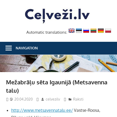
Skip
Ceļvež
to
content
Automatic translations:
NAVIGATION
Mežabrāļu sēta Igaunijā (Metsavenna
talu)
20.04.2020
celvezilv
Raksti
http://www.metsavennatalu.ee/
Vastse-Roosa,