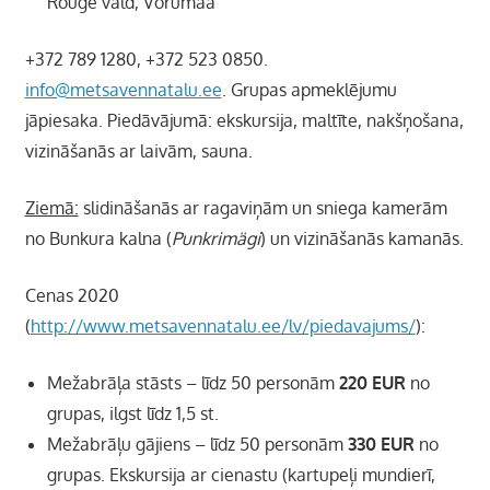
Rõuge vald, Vörumaa
+372 789 1280, +372 523 0850.
info@metsavennatalu.ee
. Grupas apmeklējumu
jāpiesaka. Piedāvājumā: ekskursija, maltīte, nakšņošana,
vizināšanās ar laivām, sauna.
Ziemā:
slidināšanās ar ragaviņām un sniega kamerām
no Bunkura kalna (
Punkrimägi
) un vizināšanās kamanās.
Cenas 2020
(
http://www.metsavennatalu.ee/lv/piedavajums/
):
Mežabrāļa stāsts – līdz 50 personām
220 EUR
no
grupas, ilgst līdz 1,5 st.
Mežabrāļu gājiens – līdz 50 personām
330 EUR
no
grupas. Ekskursija ar cienastu (kartupeļi mundierī,