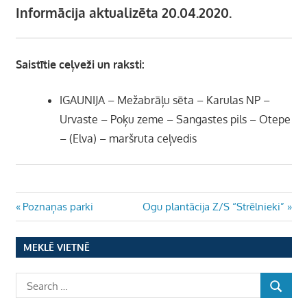
Informācija aktualizēta 20.04.2020.
Saistītie ceļveži un raksti:
IGAUNIJA – Mežabrāļu sēta – Karulas NP –
Urvaste – Poķu zeme – Sangastes pils – Otepe
– (Elva) – maršruta ceļvedis
Ziņu
Previous
Next
Poznaņas parki
Ogu plantācija Z/S “Strēlnieki”
Post:
Post:
izvēlne
MEKLĒ VIETNĒ