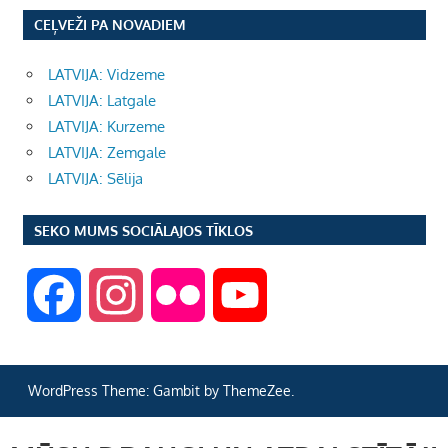
CEĻVEŽI PA NOVADIEM
LATVIJA: Vidzeme
LATVIJA: Latgale
LATVIJA: Kurzeme
LATVIJA: Zemgale
LATVIJA: Sēlija
SEKO MUMS SOCIĀLAJOS TĪKLOS
F
I
F
Y
a
n
l
o
WordPress Theme: Gambit by ThemeZee.
c
s
i
u