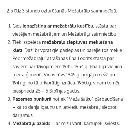
2,5 līdz 3 stundu uzturēšanās Mežabrāļu saimniecībā:
Gids
iepazīstina ar mežabrāļu kustību
, stāsta par
vietējiem mežabrāļiem un Mežabrāļu saimniecību.
Tiek izspēlēta
mežabrāļu slēptuves meklēšana
klētī
. Daži brīvprātīgie paslēpjas un pārējie tos meklē.
Pēc ‘mežabrāļu’ atrašanas Eha Loorits stāsta par
saviem pārdzīvojumiem 1945.-1954.g. Eha bija vienīgā
meita ģimenē. Viņas tēvs 1945.g. aizgāja mežā un
1947.g. no tā brīvprātīgi iznāca. 1950.g. viņam tomēr
piesprieda 25 + 5 Sibīrijas gadus.
Pazemes bunkurā
notiek “Meža šalku” pārbaudīšana
– kā to darīja igauņu un latviešu mežabrāļi slēdzot
darījumus.
Mežabrāļu azaids
– ar mizu vārīti kartupeļi, sviests,