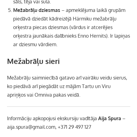
sāls, tēja vai sula.
Mežabrāļu dziesmas
– apmeklējuma laikā grupām
piedāvā dziedāt kādreizējā Härmiku mežabrāļu
orķestra piecas dziesmas (vārdus ir atcerējies
orķestra jaunākais dalībnieks Enno Hernits). Ir lapiņas
ar dziesmu vārdiem.
Mežabrāļu sieri
Mežabrāļu saimniecībā gatavo arī vairāku veidu sierus,
ko piedāvā arī piegādāt uz mājām Tartu un Viru
apriņķos vai Omniva pakas veidā.
Informāciju apkopojusi ekskursiju vadītāja
Aija Spura
–
aija.spura@gmail.com
, +371 29 497 127