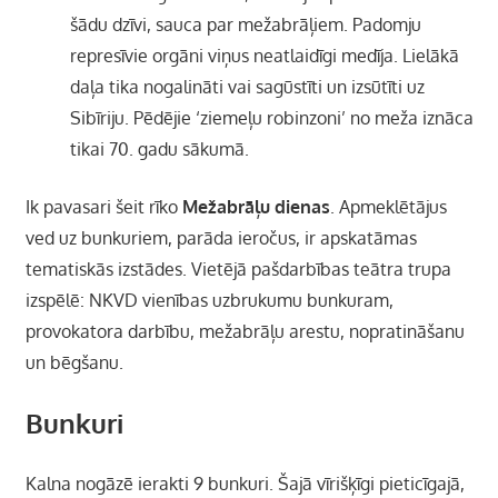
šādu dzīvi, sauca par mežabrāļiem. Padomju
represīvie orgāni viņus neatlaidīgi medīja. Lielākā
daļa tika nogalināti vai sagūstīti un izsūtīti uz
Sibīriju. Pēdējie ‘ziemeļu robinzoni’ no meža iznāca
tikai 70. gadu sākumā.
Ik pavasari šeit rīko
Mežabrāļu dienas
. Apmeklētājus
ved uz bunkuriem, parāda ieročus, ir apskatāmas
tematiskās izstādes. Vietējā pašdarbības teātra trupa
izspēlē: NKVD vienības uzbrukumu bunkuram,
provokatora darbību, mežabrāļu arestu, nopratināšanu
un bēgšanu.
Bunkuri
Kalna nogāzē ierakti 9 bunkuri. Šajā vīrišķīgi pieticīgajā,