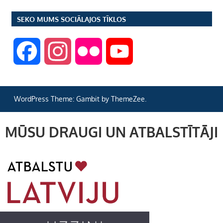
SEKO MUMS SOCIĀLAJOS TĪKLOS
F
I
F
Y
a
n
l
o
WordPress Theme: Gambit by ThemeZee.
c
s
i
u
MŪSU DRAUGI UN ATBALSTĪTĀJI
e
t
c
T
b
a
k
u
o
g
r
b
o
r
e