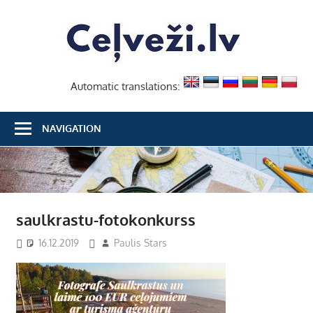
Skip
Ceļvež
to
content
Automatic translations:
NAVIGATION
saulkrastu-fotokonkurss
16.12.2019
Paulis Stars