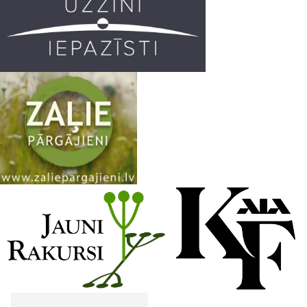
k
a
C
m
h
a
n
n
e
l