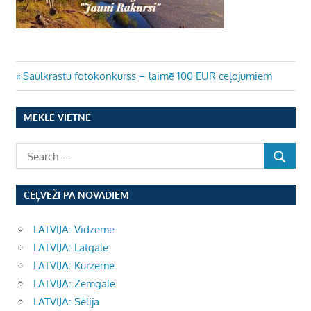
Ziņu
Previous
Saulkrastu fotokonkurss – laimē 100 EUR ceļojumiem
Post:
izvēlne
MEKLĒ VIETNĒ
CEĻVEŽI PA NOVADIEM
LATVIJA: Vidzeme
LATVIJA: Latgale
LATVIJA: Kurzeme
LATVIJA: Zemgale
LATVIJA: Sēlija