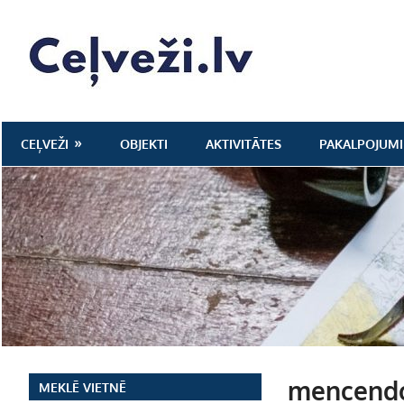
Skip
to
Ceļveži.lv
content
CEĻVEŽI
OBJEKTI
AKTIVITĀTES
PAKALPOJUMI
mencendo
MEKLĒ VIETNĒ