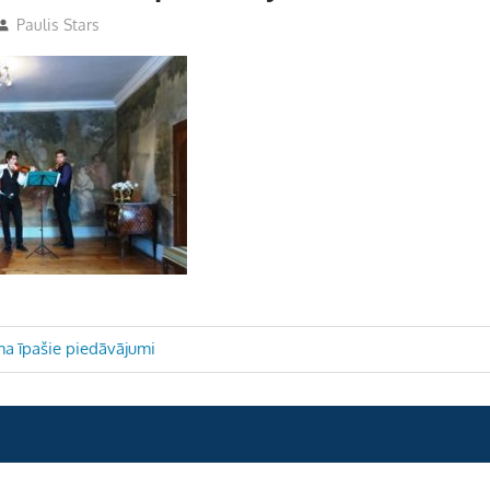
Paulis Stars
a īpašie piedāvājumi