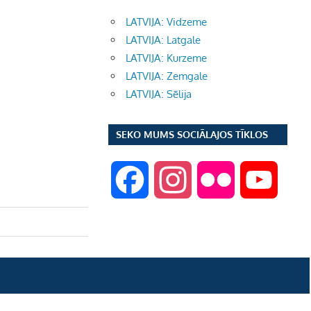
LATVIJA: Vidzeme
LATVIJA: Latgale
LATVIJA: Kurzeme
LATVIJA: Zemgale
LATVIJA: Sēlija
SEKO MUMS SOCIĀLAJOS TĪKLOS
F
I
F
Y
a
n
l
o
c
s
i
u
e
t
c
T