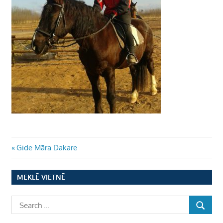
Ziņu
Previous
Gide Māra Dakare
Post:
izvēlne
MEKLĒ VIETNĒ