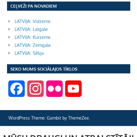
CEĻVEŽI PA NOVADIEM
LATVIJA: Vidzeme
LATVIJA: Latgale
LATVIJA: Kurzeme
LATVIJA: Zemgale
LATVIJA: Sēlija
SEKO MUMS SOCIĀLAJOS TĪKLOS
F
I
F
Y
a
n
l
o
WordPress Theme: Gambit by ThemeZee.
c
s
i
u