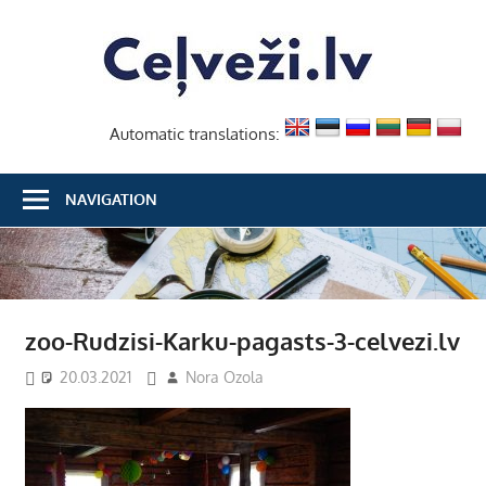
Skip
Ceļvež
to
content
Automatic translations:
NAVIGATION
zoo-Rudzisi-Karku-pagasts-3-celvezi.lv
20.03.2021
Nora Ozola