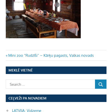
Ziņu
Previous
Mini zoo “Rudzīši” – Kārķu pagasts, Valkas novads
Post:
izvēlne
MEKLĒ VIETNĒ
CEĻVEŽI PA NOVADIEM
LATVIJA: Vidzeme