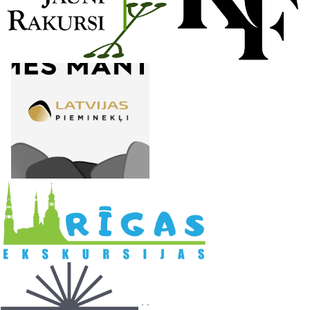
l
. .