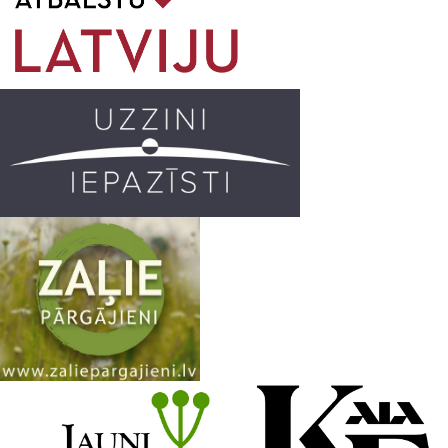
o
g
r
b
o
r
e
k
a
C
m
h
a
n
n
e