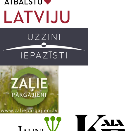
o
g
r
b
o
r
e
k
a
C
m
h
a
n
n
e