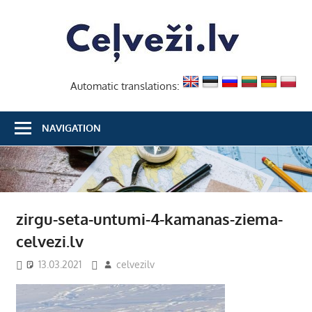
Skip
Ceļvež
to
content
Automatic translations:
NAVIGATION
zirgu-seta-untumi-4-kamanas-ziema-
celvezi.lv
13.03.2021
celvezilv