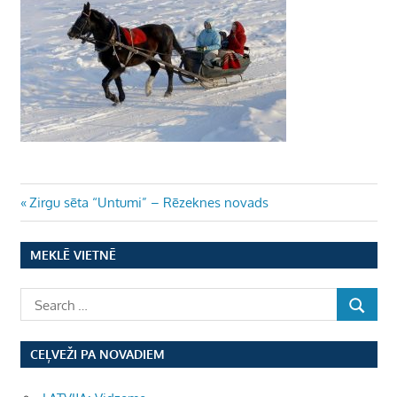
Ziņu
Previous
Zirgu sēta “Untumi” – Rēzeknes novads
Post:
izvēlne
MEKLĒ VIETNĒ
CEĻVEŽI PA NOVADIEM