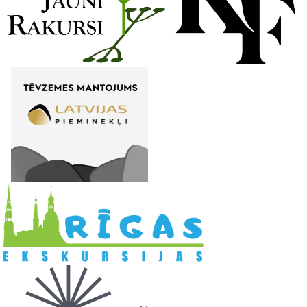
l
. .