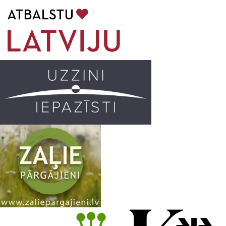
b
a
k
u
o
g
r
b
o
r
e
k
a
C
m
h
a
n
n
e