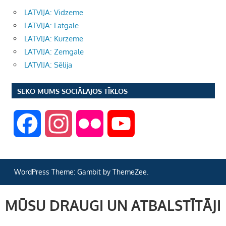
LATVIJA: Vidzeme
LATVIJA: Latgale
LATVIJA: Kurzeme
LATVIJA: Zemgale
LATVIJA: Sēlija
SEKO MUMS SOCIĀLAJOS TĪKLOS
F
I
F
Y
a
n
l
o
WordPress Theme: Gambit by ThemeZee.
c
s
i
u
MŪSU DRAUGI UN ATBALSTĪTĀJI
e
t
c
T