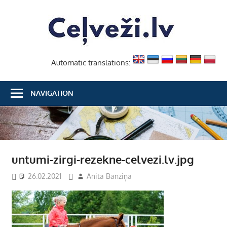
Skip
Ceļvež
to
content
Automatic translations:
NAVIGATION
untumi-zirgi-rezekne-celvezi.lv.jpg
26.02.2021
Anita Banziņa