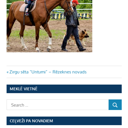
Ziņu
Previous
Zirgu sēta “Untumi” – Rēzeknes novads
Post:
izvēlne
MEKLĒ VIETNĒ
CEĻVEŽI PA NOVADIEM