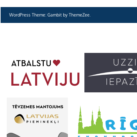
izvēlne
WordPress Theme: Gambit by ThemeZee.