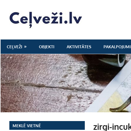
Skip
to
Ceļveži.lv
content
CEĻVEŽI
OBJEKTI
AKTIVITĀTES
PAKALPOJUMI
zirgi-incu
MEKLĒ VIETNĒ