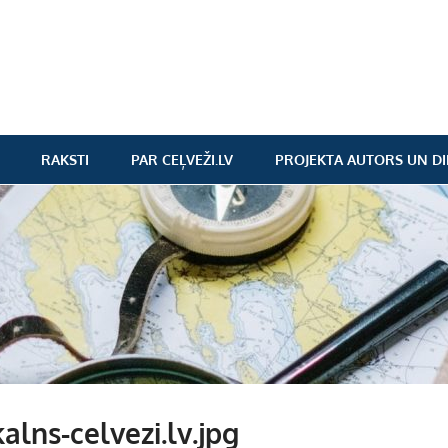
RAKSTI
PAR CEĻVEŽI.LV
PROJEKTA AUTORS UN DI
kalns-celvezi.lv.jpg