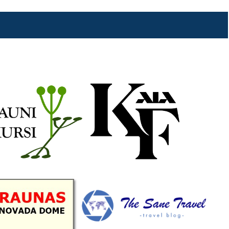
b
a
k
u
o
g
r
b
o
r
e
k
a
C
m
h
a
n
n