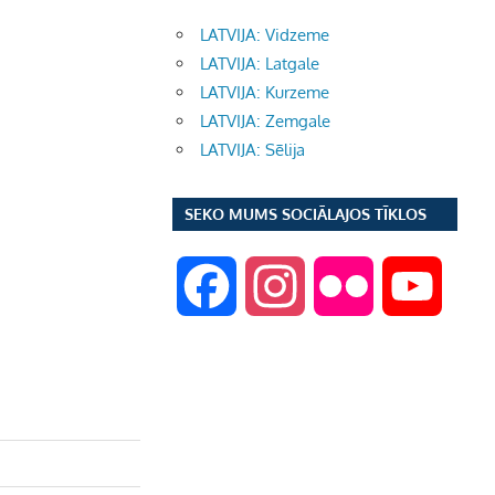
LATVIJA: Vidzeme
LATVIJA: Latgale
LATVIJA: Kurzeme
LATVIJA: Zemgale
LATVIJA: Sēlija
SEKO MUMS SOCIĀLAJOS TĪKLOS
F
I
F
Y
a
n
l
o
c
s
i
u
e
t
c
T